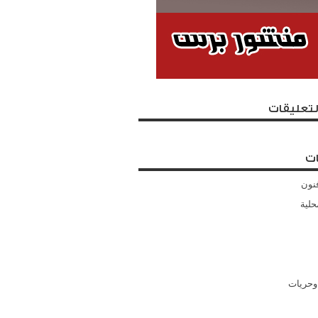
لتعليقات
ت
نون
حلية
وحريات