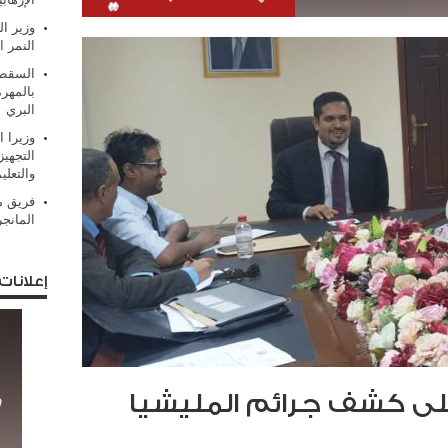
وزير ال
النمر ا
السقطر
بالمهر
البري
وزيرا 
التجهيز
والتعلي
فريق من
المانج
إعلانات
لى كشف جرائم المليشيا