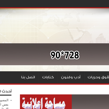
وق وحريات
أدب وفنون
كتابات
اتصل بنا
أحدث ا
المصور
بعض ال
الإرهابي