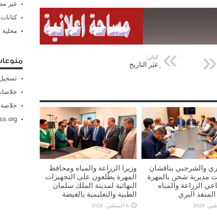
غير م
كتابات
محلية
التالي:
منوعا
ِعبَر التاريخ
تسجيل 
خلاصات Feed الإد
خلاصة 
ss.org
ي والشرجبي يناقشان
وزيرا الزراعة والمياه ومحافظ
ت مديرية شحن بالمهرة
المهرة يطّلعون على التجهيزات
ي الزراعة والمياه
النهائية لمدينة الملك سلمان
المنفذ البري
الطبية والتعليمية بالغيضة
6 أغسطس، 2026