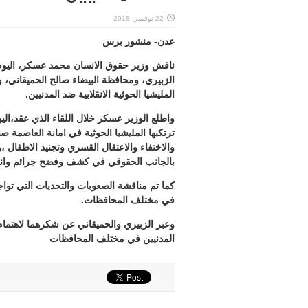
22 نوفمبر، 2018
عدن- منشور برس
ناقش وزير حقوق الانسان محمد عسكر، اليوم
الزبيري، ومحافظة البيضاء صالح الحميقاني، و
المليشيا الحوثية الانقلابية ضد المدنيين.
واطلع الوزير عسكر خلال اللقاء الذي عقد،الي
ترتكبها المليشيا الحوثية في امانة العاصمة ص
والاختفاء والاعتقال القسري وتجنيد الاطفال ،و
بالجانب الحقوقي في كشف وفضح جرائم وانته
كما تم مناقشة الصعوبات والتحديات التي تواج
في مختلف المحافظات.
وعبر الزبيري والحميقاني عن شكرهما لاهتمام 
المدنيين في مختلف المحافظات