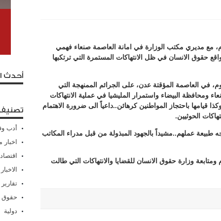
، مع مديري مكتب الوزارة في امانة العاصمة صنعاء فهمي
اقع حقوق الانسان في ظل الانتهاكات المستمرة التي ترتكبها
أحدث ا
وم، في العاصمة المؤقتة عدن، على الجرائم الممنهجة التي
نعاء ومحافظة البيضاء واستمرار المليشيا في عملية الانتهاكات
كذا قيامها باحتجاز المواطنين كرهائن..داعياً الى ضرورة الاهتمام
تصنيفا
اكات الحوثيين.
أدب وف
ه طبيعة عملهم..مشيداً بالجهود المبذولة من قبل مدراء المكاتب
اخبار م
اقتصاد
ومتابعة وزارة حقوق الانسان للقضايا والانتهاكات التي طالت
الاخبار
تقارير
حقوق 
دولية