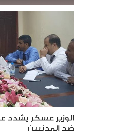
الوزير عسكر يشدد ع
ضد المدنيين