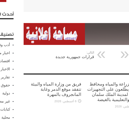
أحدث ا
تصنيفا
أدب وف
اخبار م
التالي:
قرارات جمهورية جديدة
اقتصاد
الاخبار
تقارير
لزراعة والمياه ومحافظ
فريق من وزارة المياه والبيئة
حقوق 
يطّلعون على التجهيزات
تتفقد موقع الدمر وغابة
دولية
ة لمدينة الملك سلمان
المانجروف بالمهرة
التعليمية بالغيضة
غير م
6 أغسطس، 2026
كتابات
محلية