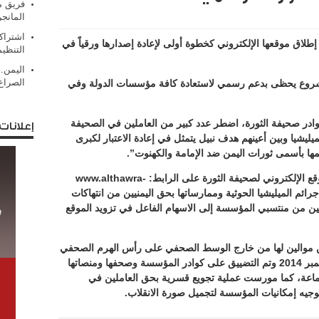
فريق من
المانج
اشتراك
طلاق موقعها الإلكتروني كخطوة أولى لإعادة إصدارها ورقياً في
التنظي
اليمن…
الصرا
المشروع يحظى بدعم رسمي لاستعادة كافة مؤسسات الدولة وفي
لكوادر صحيفة الثورة، اضطر عدد كبير من العاملين في الصحيفة
إعلانات
ليشيا وبين أعينهم هدف نبيل يتمثل في إعادة الاعتبار لكبرى
ها بأسمى ثورات اليمن ضد الإمامة والكهنوت”.
واضاف البيان “ها نحن اليوم ونحن نطلق الموقع الإلكتروني لصحيفة الثورة على الرابط: www.althawra-
ف جرائم الميليشيا الحوثية وممارساتها بحق اليمنيين من انتهاكات
يين من منتسبي المؤسسة إلى الاسهام الفاعل في تزويد الموقع
يين موالين لها من خارج الوسط الصحفي على رأس الهرم الصحفي
والإداري لمؤسسة الثورة، بعد انقلابها في سبتمبر 2014 وتم التضييق على كوادر المؤسسة وصحفها ومنصاتها
لجماعة، كما مورست عملية تجويع قسرية بحق العاملين في
توجيه إمكانيات المؤسسة لتجميل صورة الانقلاب.