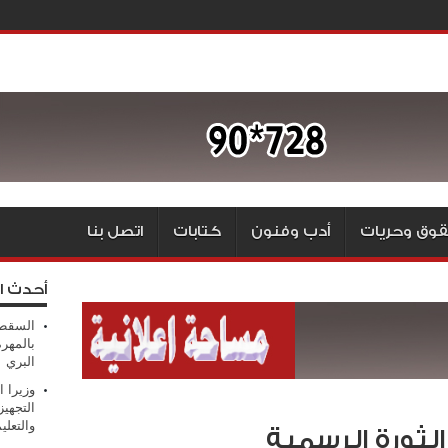
وق وحريات
أدب وفنون
كتابات
اتصل بنا
أحدث ا
السقطر
بالمهر
البري
وزيرا 
التجهيز
والتعلي
ثورة الرسمية