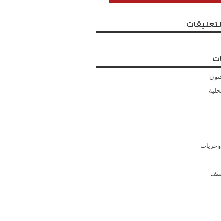
لتعليقات
ت
نون
حلية
وحريات
صنف