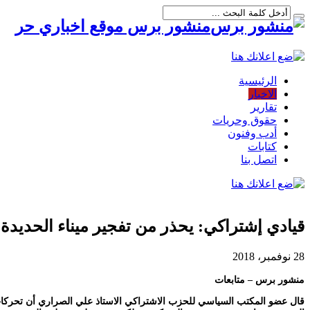
منشور برس موقع اخباري حر
الرئيسية
الاخبار
تقارير
حقوق وحريات
أدب وفنون
كتابات
اتصل بنا
قيادي إشتراكي: يحذر من تفجير ميناء الحديدة 
28 نوفمبر، 2018
منشور برس – متابعات
قال عضو المكتب السياسي للحزب الاشتراكي الاستاذ علي الصراري أن تحركات الم