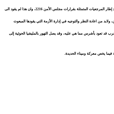
وقال القيادي الإشتراكي الاستاذ علي الصراري في حوار مع قناة الحدث قبل قليل ان المشكلة في السمن يجري تجزءتها والبحث عن حلول ومعالجات لها خارج إطار المرجعيات المتمثلة بقرارات مجلس الأمن 2216، وان هذا لم يقود الى
لابد من اعادة النظر والتوجيه في إدارة الأزمة التي يقودها المبعوث
رب قد تعود بأشرس مما هي عليه، وقد يصل التهور بالمليشيا الحوثية إلى
 فيما يخص معركة وميناء الحديدة.