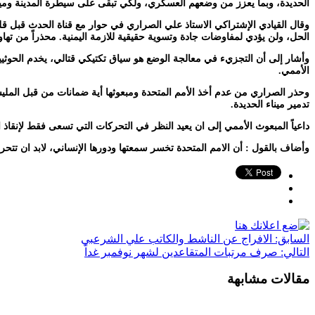
الحديدة، وبما يعزز من وضعهم العسكري، ولكي تبقى على سيطرة المدينة ومين
الحل، ولن يؤدي لمفاوضات جادة وتسوية حقيقية للازمة اليمنية. محذراً من تهاون 
وأشار إلى أن التجزيء في معالجة الوضع هو سياق تكتيكي قتالي، يخدم الحوثيين 
الأممي.
وحذر الصراري من عدم أخذ الأمم المتحدة ومبعوثها أية ضمانات من قبل المليشي
تدمير ميناء الحديدة.
داعياً المبعوث الأممي إلى ان يعيد النظر في التحركات التي تسعى فقط لإنقاذ
وأضاف بالقول : أن الامم المتحدة تخسر سمعتها ودورها الإنساني، لابد ان تت
السابق:
الافراج عن الناشط والكاتب علي الشرعبي
التالي:
صرف مرتبات المتقاعدين لشهر نوفمبر غداً
مقالات مشابهة