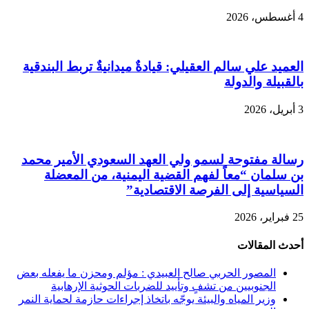
4 أغسطس، 2026
العميد علي سالم العقيلي: قيادةٌ ميدانيةٌ تربط البندقية
بالقبيلة والدولة
3 أبريل، 2026
رسالة مفتوحة لسمو ولي العهد السعودي الأمير محمد
بن سلمان “معاً لفهم القضية اليمنية، من المعضلة
السياسية إلى الفرصة الاقتصادية”
25 فبراير، 2026
أحدث المقالات
المصور الحربي صالح العبيدي : مؤلم ومحزن ما يفعله بعض
الجنوبيين من تشفٍ وتأييد للضربات الحوثية الإرهابية
وزير المياه والبيئة يوجّه باتخاذ إجراءات حازمة لحماية النمر