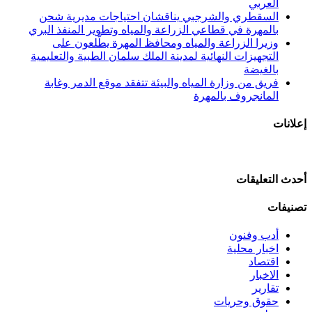
العربي
السقطري والشرجبي يناقشان احتياجات مديرية شحن
بالمهرة في قطاعي الزراعة والمياه وتطوير المنفذ البري
وزيرا الزراعة والمياه ومحافظ المهرة يطّلعون على
التجهيزات النهائية لمدينة الملك سلمان الطبية والتعليمية
بالغيضة
فريق من وزارة المياه والبيئة تتفقد موقع الدمر وغابة
المانجروف بالمهرة
إعلانات
أحدث التعليقات
تصنيفات
أدب وفنون
اخبار محلية
اقتصاد
الاخبار
تقارير
حقوق وحريات