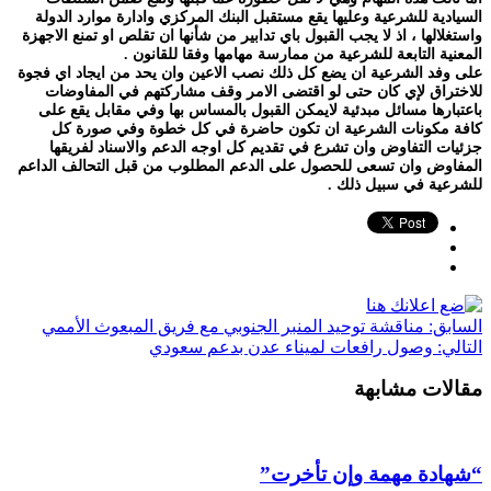
السيادية للشرعية وعليها يقع مستقبل البنك المركزي وادارة موارد الدولة
واستغلالها ، اذ لا يجب القبول باي تدابير من شأنها ان تقلص او تمنع الاجهزة
المعنية التابعة للشرعية من ممارسة مهامها وفقا للقانون .
على وفد الشرعية ان يضع كل ذلك نصب الاعين وان يحد من ايجاد اي فجوة
للاختراق لإي كان حتى لو اقتضى الامر وقف مشاركتهم في المفاوضات
باعتبارها مسائل مبدئية لايمكن القبول بالمساس بها وفي مقابل يقع على
كافة مكونات الشرعية ان تكون حاضرة في كل خطوة وفي صورة كل
جزئيات التفاوض وان تشرع في تقديم كل اوجه الدعم والاسناد لفريقها
المفاوض وان تسعى للحصول على الدعم المطلوب من قبل التحالف الداعم
للشرعية في سبيل ذلك .
السابق:
مناقشة توحيد المنبر الجنوبي مع فريق المبعوث الأممي
التالي:
وصول رافعات لميناء عدن بدعم سعودي
مقالات مشابهة
“شهادة مهمة وإن تأخرت”