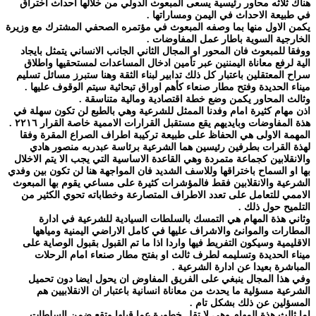
هناك ثلاثه محاور رئيسية يسعى المبعوث الدولي من خلالها احداث اختراق
في طبيعة الاحداث في اليمن ومساراتها .
يكمن الاول منها بما وصفه المبعوث في مؤتمره الصحفي المشترك مع وزيرة
الخارجية السوية باطار عمل المفاوضات .
ووفقا للمبعوث فان المحور او المجال الثاني الجانب الانساني يتمثل بايجاد
الية لرفع معاناة اليمننين عبر تأمين ادخال المساعدات لمستحقيها واطلاق
سراح المعتقلين باعتبار كل ذلك تدابير لبناء الثقة وهنا ستبرز مسائل تسليم
ميناء الحديدة وفتح مطار صنعاء كأهم اوراق تبحاثية سيتم الوقوف عليها .
وثالث المحاور يكمن وضع خطة اقتصادية ومالية متناسقة .
اذن مهام كثيرة امام وفدنا الممثل للشرعية وهي بالطبع لن تكون سهلة في
هذة المفاوضات وبايديهم يقع مستقبل القرارات الاممية خاصة القرار ٢٢١٦ .
المهمة الاولى هي الحفاظ على طبيعة تركيبة اطراف الصراع المقرة وفقا
لهذة القرات بطرفين رئيسين هما الشرعية برئاسة عبدربه منصور هادي
والانقلابين كجماعة متمردة وهي القاعدة الاساسية التي يجب الا يتم الاخلال
بها او السماح باختراقها وللاسف الشديد فان المواجهة هنا لن تكون بين وفدي
الشرعية والانقلابين فقط فالمؤشرات كثيرة على مساعي يقوم بها المبعوث
الاممي للتعامل على تعدد الاطراف المتصارعة وخطاباته تحوي الكثير من
التلميح حول ذلك .
وثاني هذة المهام هي التمسك بالسلطات السيادية للشرعية في ادارة
المطارات والموانئ والاشراف عليها في كامل الاراضي اليمنية ومياهها
الاقليمية وسيكون التفريط فيها واردا اذا ما تم القبول بقبول الوصاية على
ميناء الحديدة وتسليمه لطرف ثالث او بفتح مطار صنعاء امام الرحلات
المباشرة بعيدا عن ادارة الشرعية .
وفي هذا المجال ينبغي على الفريق المفاوض ان يحول ايضا دون تحميل
الشرعية مسؤلية ما يحدث من معاناة انسانية باعتبار ان الانقلابيين هم
المسؤلين عن ذلك بشكل تام .
اما ثالث هذة المهام وهي لا تقل خطورة عما قبلها وتقع ضمن السلطات