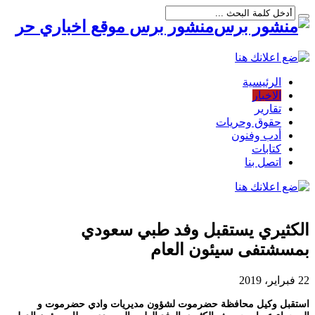
منشور برس موقع اخباري حر
الرئيسية
الاخبار
تقارير
حقوق وحريات
أدب وفنون
كتابات
اتصل بنا
الكثيري يستقبل وفد طبي سعودي
بمسشتفى سيئون العام
22 فبراير، 2019
استقبل وكيل محافظة حضرموت لشؤون مديريات وادي حضرموت و