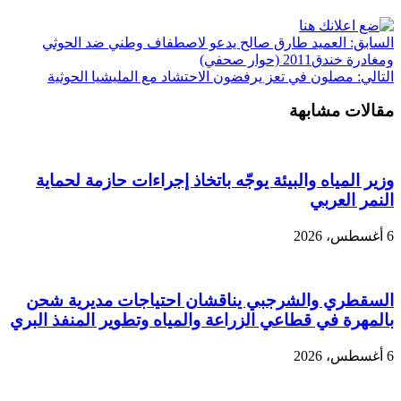
السابق:
العميد طارق صالح يدعو لاصطفاف وطني ضد الحوثي
ومغادرة خندق2011 (حوار صحفي)
التالي:
مصلون في تعز يرفضون الاحتشاد مع المليشيا الحوثية
مقالات مشابهة
وزير المياه والبيئة يوجّه باتخاذ إجراءات حازمة لحماية
النمر العربي
6 أغسطس، 2026
السقطري والشرجبي يناقشان احتياجات مديرية شحن
بالمهرة في قطاعي الزراعة والمياه وتطوير المنفذ البري
6 أغسطس، 2026