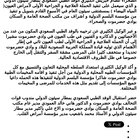
الصحراء عصام حبريش الكثيري الوفد الطبي السعودي بمطار سيئون الدولي
و الذي سيعمل على تنفيذ الحملة العلاجية و الجراحية الأولى لأمراض العيون(
المياه البيضاء ) بمسشتفى سيئون العام في الأسبوع القادم بتمويل و تنفيذ
من مؤسسة البلسم الدولية و اشراف من مكتب الصحة العامة و السكان
بوادي حضرموت والصحراء.
و عبر الوكيل الكثيري عن ترحيبه بالوفد الطبي السعودي المكون من عدد من
الأخصائيين و الدكاتره و الفنيين في طب العيون في وادي حضرموت مشيرا
إلى أن الحمله العلاجية و الجراحية الأولى لطب العيون تاتي في إطار
الأهتمام الذي توليه قيادة المملكة العربية السعودية للبلاد و وادي حضرموت
تحديدا و ستخفف كثيرا على المرضى مشقة السفر والتنقل إلى الخارج
خصوصا في ظل الظروف الاقتصادية الحالية.
و أكد الوكيل الكثيري استعداد السلطه المحلية التعاون والتنسيق مع كل
المؤسسات الطبيه المحلية و الدولية من أجل تنفيذ و اقامه المخيمات الطبية
بوادي حضرموت شاكرا مؤسسة البلسم الدولية لتنفيذها هذه الحمله داعيا
جميع المؤسسات إلى تقديم مثل هذه الخدمات للمرضى و المخيمات
المختلفة.
حضر استقبال الوفد الطبي السعودي بمطار سيئون الدولي مندوب قوات
التحالف بوادي حضرموت و الدكتور هاني خالد العمودي مدير عام مكتب
الصحة العامة و السكان بوادي حضرموت و الاخ علي باكثير مدير مطار
سيئون الدولي و الأستاذ محمد باشعيب مدير مؤسسة أمراض القلب.