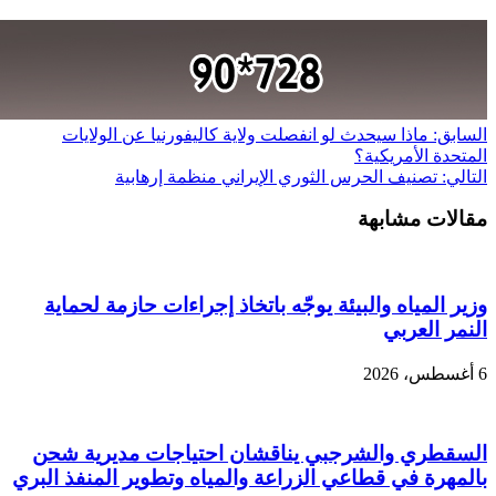
السابق:
ماذا سيحدث لو انفصلت ولاية كاليفورنيا عن الولايات
المتحدة الأمريكية؟
التالي:
تصنيف الحرس الثوري الإيراني منظمة إرهابية
مقالات مشابهة
وزير المياه والبيئة يوجّه باتخاذ إجراءات حازمة لحماية
النمر العربي
6 أغسطس، 2026
السقطري والشرجبي يناقشان احتياجات مديرية شحن
بالمهرة في قطاعي الزراعة والمياه وتطوير المنفذ البري