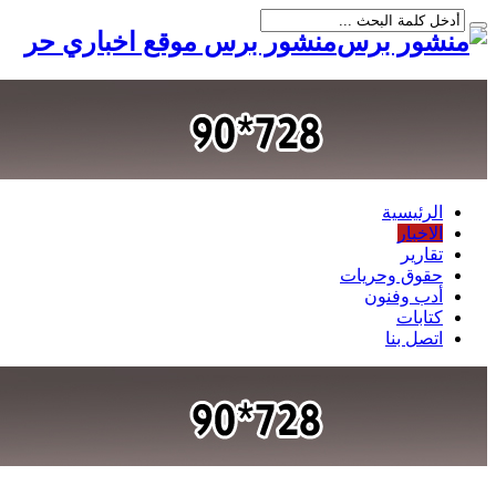
منشور برس موقع اخباري حر
الرئيسية
الاخبار
تقارير
حقوق وحريات
أدب وفنون
كتابات
اتصل بنا