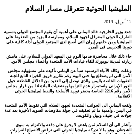
المليشيا الحوثية تتعرقل مسار السلام
12 أبريل، 2019
شدد وزير الخارجية خالد اليماني على أهمية أن يقوم المجتمع الدولي بتسمية
الطرف الحوثي المعرقل لجهود السلام، وممارسة المزيد من الضغوط على
الميليشيا ومن خلفهم إيران التي أصبح لدى المجتمع الدولي أدلة كافية على
دورها التخريبي في اليمن.
جاء ذلك خلال محاضرة قدمها اليوم في المعهد الدولي للسلام، على هامش
زيارته لمدينة نيويورك للقاء قيادات الأمم المتحدة وأعضاء مجلس الأمن.
ونقلت وكالة الأنباء الرسمية سبأ عن اليماني تأكيده على مسؤولية مجلس
الأمن التي لم يضطلع بها حتى اليوم رغم تقارير فريق الخبراء التابع للجنة
العقوبات الخاصة باليمن والذي توصل إلى العديد من الدلائل القاطعة حول
الدور الإيراني واستمرار عدم التزامها بمقتضيات المادة 14 من قرار مجلس
الأمن رقم 2216 الخاصة بحضر توريد الأسلحة والنفط لميليشيا الحوثي
الانقلابية.
ولفت اليماني الى الجوانب المتعددة لجهود السلام التي تقودها الأمم المتحدة
في اليمن، وأهمية ما تم تحقيقه في جولة مفاوضات السويد الأخيرة بعد عدة
جولات في جنيف وبييل والكويت.
وأشار الى أن للسلام ثمن باهض لا يجرؤ على دفعه والالتزام به سوى
الشجعان، وهو ما لا تدركه ميليشيا الحوثي التي ترفض الانصياع للقرارات