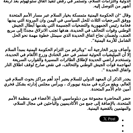
الدولية والتزامات السلام، وتستمر في رفض تنفيذ اتفاق ستوكهولم بعد أربعة
أشهر من التوصل إليه.
وقال “ان الحكومة اليمنية متمسكة بخيار السلام عبر مسار الأمم المتحدة
ووفق المرجعيات الثلاث للحل السياسي في اليمن وان المرونة التي يبديها
فخامة رئيس الجمهورية والتضحيات الجسيمة التي يقدمها أبطال الجيش
الوطني وقوات التحالف في الحديدة، هدفها تجنب الانزلاق مجددًا إلى مربع
العنف، ولضمان نجاح اتفاق الحديدة الذي سيمثل خطوة مهمة نحو الحل
الشامل للأزمة اليمنية”.
وأضاف وزير الخارجية أنه “وبالرغم من التزام الحكومة اليمنية بمبدأ السلام
إلا أن الميليشيات الحوثية تستمر في حفر الخنادق وزرع الألغام في الحديدة،
وتستخدم أراضي الحديدة لإطلاق الطائرات المسيرة والقوارب السريعة
لمهاجمة قوات الجيش الوطني والتحالف، في نقض صارخ لوقف اطلاق النار
واتفاق الحديدة “.
يجدر الذكر أن المعهد الدولي للسلام يعتبر أحد أهم مراكز بحوث السلام في
العالم، ويقع مركزه في مدينة نيويورك ، ويرأس مجلس إدارته بشكل فخري
أمين عام الأمم المتحدة.
حضر المحاضرة مجموعة من دبلوماسيي الدول الأعضاء في منظمة الأمم
المتحدة، بالإضافة إلى جمع من الأكاديميين والباحثين في مجال السلام،
والمهتمين بالقضية اليمنية.