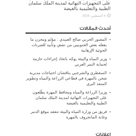
على التجهيزات النهائية لمدينة الملك سلمان
الطبية والتعليمية بالغيضة
6 أغسطس، 2026
أحدث المقالات
المصور الحربي صالح العبيدي : مؤلم ومحزن ما
يفعله بعض الجنوبيين من تشفٍ وتأييد للضربات
الحوثية الإرهابية
وزير المياه والبيئة يوجّه باتخاذ إجراءات حازمة
لحماية النمر العربي
السقطري والشرجبي يناقشان احتياجات مديرية
شحن بالمهرة في قطاعي الزراعة والمياه وتطوير
المنفذ البري
وزيرا الزراعة والمياه ومحافظ المهرة يطّلعون
على التجهيزات النهائية لمدينة الملك سلمان
الطبية والتعليمية بالغيضة
فريق من وزارة المياه والبيئة تتفقد موقع الدمر
وغابة المانجروف بالمهرة
إعلانات