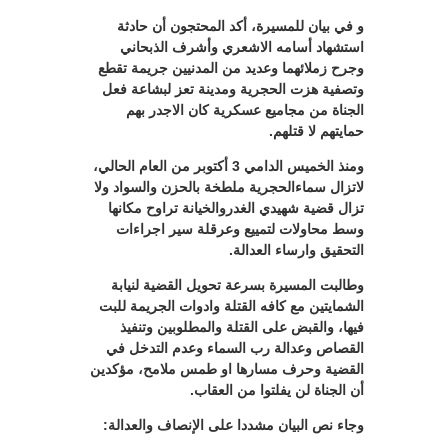
و في بيان للمسيرة، أكد المحتجون أن حادثة
استشهاد أسامه الاشعري وأشرف الذبحاني
وجرح زملائهما وعديد من المدنيين جريمة تقطع
وتصفية هزت الحجرية ومدينة تعز لبشاعة فعل
الجناة من مجاميع عسكرية كان الاجدر بهم
حمايتهم لا قتلهم.
ومنذ الخميس الدامي 3 أكتوبر من العام الحالي،
لاتزال سماءالحجرية ملطخة بالحزن والسواد ولا
تزال قضية شهيدي الغدروالخيانة تراوح مكانها
وسط محاولات لتمييع وعرقلة سير اجراءات
التحقيق وارساء العدالة.
وطالبت المسيرة بسرعة تحويل القضية لنيابة
الشمايتين مع كافه القتلة وادوات الجريمة للبت
فيها، والقبض على القتلة والمطلوبين وتنفيذ
القصاص وعدالة رب السماء وعدم التدخل في
القضية وحرف مسارها او طمس ملامح، مؤكدين
أن الجناة لن يفلتوا من العقاب.
وجاء نص البيان مشددا على الإنصاف والعدالة: