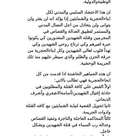
الوطنيةوالدولية.
ان هذا الاحتشاد السلمي والمدني لكل
ابناءالحجرية والشمايتين إذا يؤكد انه لن يفتر ولن
يتوانى ولن يتخاذل من اجل النضال المدني
والمستمر لتطبيق العدالة والقصاص في
المجرمين وقتله الشهيدين المغدورين كي يكونوا
عبرة لغيرهم وكي ترتاح روحي الشهيدين وكي
تهدأ قلوب اهالي الشهيدين وكل ابناءالحجرية من
حرقة الحزن والظلم والذي سيطر عليهم منذ تلك
الجريمة الوحشية.
ان هذه الجماهير الحاشدة اذا قدمت من كل
انحاءالحجرية فهي تطالب بالاتي:
اولاً:القبض علي كافة القتلة والمطلوبين في
حادثة إغتيال الشهيدين/أسامةالاشعري وأشرف
الذبحاني.
ثانيا:تحويل القضية لنيابة الشمايتين مع كافه القتلة
وادوات الجريمة.
ثالثاً:المحاكمه العاجلة والناجزة وتنفيذ القصاص
وعدالة رب السماء في قتلة الشهيدين وبشكل
عاجل.