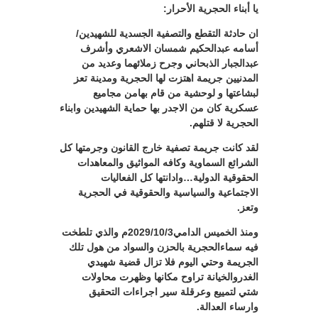
يا أبناء الحجرية الأحرار:
ان حادثة التقطع والتصفية الجسدية للشهيدين/
أسامه عبدالحكيم شمسان الاشعري وأشرف
عبدالجبار الذبحاني وجرح زملائهما وعديد من
المدنيين جريمة اهتزت لها الحجرية ومدينة تعز
لبشاعتها و لوحشية من قام بهامن مجاميع
عسكرية كان من الاجدر بها حماية الشهيدين وابناء
الحجرية لا قتلهم.
لقد كانت جريمة تصفية خارج القانون وجرمتها كل
الشرائع السماوية وكافه المواثيق والمعاهدات
الحقوقية الدولية…وادانتها كل الفعاليات
الاجتماعية والسياسية والحقوقية في الحجرية
وتعز.
ومنذ الخميس الدامي2029/10/3م والذي تلطخت
فيه سماءالحجرية بالحزن والسواد من هول تلك
الجريمة وحتي اليوم فلا تزال قضية شهيدي
الغدروالخيانة تراوح مكانها وظهرت محاولات
شتي لتمييع وعرقلة سير اجراءات التحقيق
وارساء العدالة.