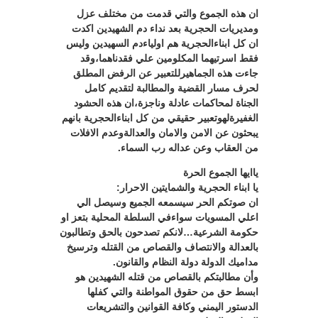
ان هذه الجموع والتي قدمت من مختلف عزل
ومديريات الحجرية بعد نداء دم الشهيدين اكدت
ان كل ابناءالحجرية هم اولياءدم السهيدين وليس
فقط اسرتيهما المكلومين علي فقدناهما،وقد
جاءت هذه الجماهيرللتعبير عن الرفض المطلق
لحرف مسار القضية والمطالبة لتقديم كامل
الجناة لمحاكمات عادلة وناجزة،ان هذه الحشود
الغفيرةلهوتعبير حقيقي من كل ابناءالحجرية بانهم
يبحثون عن الامن والامان والعدالةوعدم الافلات
من العقاب وعن عداله رب السماء.
ياايها الجموع الحرة
يا ابناء الحجرية والشمايتين الاحرار:
ان صوتكم الحر سيسمعه الجميع وسيصل الي
اعلي المسويات سواءفي السلطة المحلية بتعز او
حكومة الشرعية…لانكم تصدحون بالحق وتطالبون
بالعدالة والانتصاف والقصاص من القتله وترسيخ
مداميك الدولة دولة النظام والقانون.
وأن مطالبتكم بالقصاص من قتله الشهيدين هو
ابسط حق من حقوق المواطنة والتي كفلها
الدستور اليمني وكافة القوانين والتشريعات