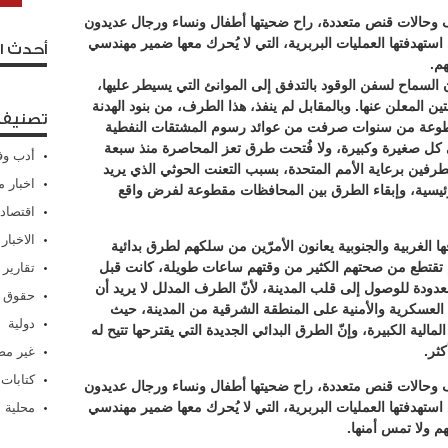
ف وحالات قنص متعددة، راح ضحيتها أطفال ونساء ورجال عديدون
تهدفتها العمليات البربرية، التي لا يُحرك معها ضمير مهندسي
أحدث ا
هم.
السماح لسفن الوقود بالتدفق إلى الموانئ التي يسيطر عليها،
ن المعلن عنها. وبالمقابل لم ينفذ، هذا الطرف، من بنود الهدنة
تصنيفا
قطوعة من سنوات صرفت من عوائد رسوم المشتقات النفطية
لى كل صغيرة وكبيرة، ولا فُتحت طرق تعز المحاصرة منذ سبعة
أدب وف
رفين برعاية الأمم المتحدة، بسبب التعنت الحوثي الذي يريد
اخبار م
لرئيسية، وإبقاء الطرق بين المحافظات مقطوعة لفرض واقع
اقتصاد
الاخبار
 الغربية والجنوبية يعانون الأمرّين من سلكهم لطرق بدائية
تقتطع من صحتهم الكثير من وقتهم ساعات طويلة، كانت قبل
تقارير
ودة للوصول إلى قلب المدينة، لأنّ الطرف المدلل لا يريد أن
حقوق 
 العسكرية والأمنية على المنطقة الشرقية من المدينة، حيث
دولية
مالية الكبيرة، وإنّ الطرق البدائي الجديدة التي يقترحها تتيح له
كثر.
غير م
كتابات
ف وحالات قنص متعددة، راح ضحيتها أطفال ونساء ورجال عديدون
تهدفتها العمليات البربرية، التي لا يُحرك معها ضمير مهندسي
محلية
نهم ولا تمس أمنها.