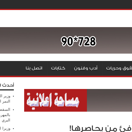
وق وحريات
أدب وفنون
كتابات
اتصل بنا
أحدث ا
وزير ال
النمر ا
السقطر
بالمهر
البري
افئ من يحاصرها!
وزيرا 