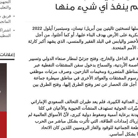
التجهيز
لم ينفذ أي شيء منها
والتعلي
فريق من
المانج
عمل مهندسو الهدنة في نسختها الأولى، وبتناسلها لنسختين تاليتين بين أبريل/ نيسان، وسبتمبر/ أيلول 2022
اشتراك
رية على الأرض بهدف البناء عليها، أو كما أعلنوا، من أجل
التنظي
خضر واليابس في البلد الفقير والمنسي، الذي يشهد أكبر كارثة
لأمم المتحدة.
إعلانات
ية في الداخل والخارج، وفتح جزئيّ لمطار صنعاء الدولي وتسيير
صمة الأردنية، والسماح بدخول سفن المشتقات النفطية عبر
في المناطق المتضررة ومخيمات النازحين، وصرف مرتبات موظفي
رسوم المشتقات والعوائد الأخرى في مناطق سيطرة جماعة
ن أجل فك الحصار عن تعز وفتح الطرق إليها، وفتح الطرق بين
ل العدائية الكبيرة، فلم يعد طيران التحالف السعودي الإماراتي
يّرات الحوثية تستهدف المنشآت الحيوية والأعيان في كلتا
نة برعاية أممية وضغوط دولية كبرى، لأنّ الأسواق العالمية لم
 إرباك إمدادات الطاقة، التي تأثرت بشكل مباشر من الحرب
عة الجماعية للوقود والغاز الروسيين اللذين كان الاتحاد
ما بشكل أساسي.