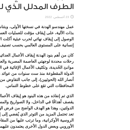
الطرف المدلل الذي 
23 أغسطس، 2022
بذات الآلية، على إيقاف مؤقت للعمليات العسك
الوصول إلى إيقاف نهائي لحرب عبثية أكلت الأ
إنسانية على المستوى العالمي بحسب تصنيف ا
كان من أهم بنود الهدنة إيقاف الأعمال العدائ
رحلات محددة لوجهتي العاصمة المصرية والعا
موانئ الحُديدة، وتكثيف الأعمال الإغاثية 
الدولة المقطوعة منذ ست سنوات من عوائد 
أنصار الله (الحوثيين)، إلى جانب التفاوض م
المحافظات التي تقع على خطوط التماس.
الذي تم إنفاذه من هذه البنود هو إيقاف الأعما
يقصف أهدافًا في الداخل، ولا الصواريخ والمس
الدولتين، وهذا هو الهدف الواضح من فرض الهد
تعد تحتمل المزيد من التوتر الذي يُفضي إلى
الروسية الأوكرانية، وما ترتب عليها من المقاط
الأوروبي وبعض الدول الأخرى يعتمدون عليه