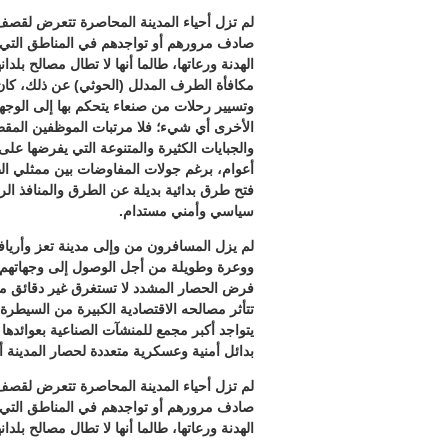
لم تزل أحياء المدينة المحاصرة تتعرض لقص
صادف مرورهم أو تواجدهم في المناطق التي اس
الهدنة ورعاتها، طالما أنها لا تطال مصالح بلدان
مكافأة الطرف المدلل (الحوثي) عن ذلك، كان 
وتسيير رحلات من صنعاء يتحكم بها إلى الوجهتي
الأخرى أي شيء؛ فلا مرتبات الموظفين الم
والجبايات الكثيرة والمتنوعة التي يفرضها ع
أعوام، برغم جولات المفاوضات بين ممثلي الط
فتح طرق بدائية بديلة عن الطرق والمنافذ ا
سياسي وأمني مستدام.
لم يزل المسافرون من وإلى مدينة تعز وأريافها
ووعرة وطويلة من أجل الوصول إلى وجهاتهم 
فرض الحصار المشدد لا تستغرق غير دقائق معد
تتأثر مصالحه الاقتصادية الكبيرة من السيطرة
يتواجد أكبر مجمع للمنشآت الصناعية بعوائدها ال
بدائل أمنية وعسكرية متعددة لحصار المدينة أ
لم تزل أحياء المدينة المحاصرة تتعرض لقص
صادف مرورهم أو تواجدهم في المناطق التي اس
الهدنة ورعاتها، طالما أنها لا تطال مصالح بلدا