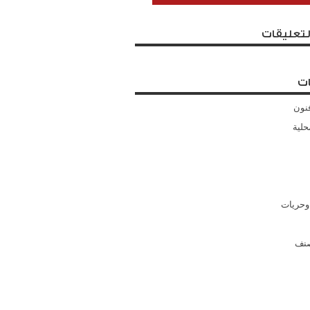
لتعليقات
ت
نون
حلية
وحريات
صنف