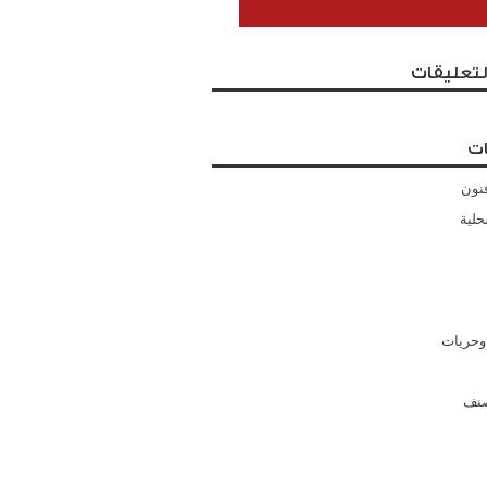
لتعليقات
ت
نون
حلية
وحريات
صنف