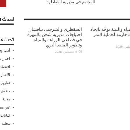
المجتمع في مديرية المقاطرة
أحدث ا
ياه والبيئة يوجّه باتخاذ
السقطري والشرجبي يناقشان
 حازمة لحماية النمر
احتياجات مديرية شحن بالمهرة
في قطاعي الزراعة والمياه
تصنيفا
وتطوير المنفذ البري
أدب وف
6 أغسطس، 2026
اخبار م
اقتصاد
الاخبار
تقارير
حقوق 
دولية
غير م
كتابات
محلية