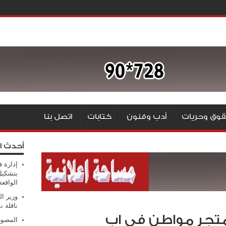
وق وحريات
أدب وفنون
كتابات
اتصل بنا
أحدث ا
إدارة ف
بتشكيل
الواقع
وزير ال
ناقلة ن
متجر مواطن في اب
المصور