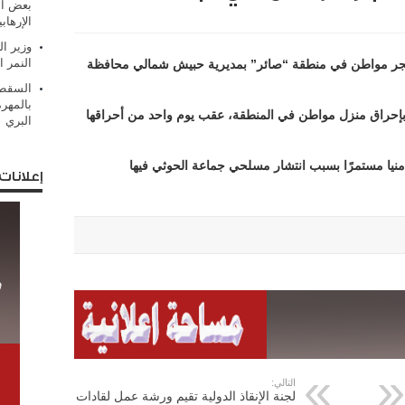
بعض ال
الإرهابي
وزير ال
النمر ا
جر مواطن في منطقة “صائر” بمديرية حبيش شمالي محافظة
السقطر
بالمهر
إحراق منزل مواطن في المنطقة، عقب يوم واحد من أحراقها
البري
منيا مستمرًا بسبب انتشار مسلحي جماعة الحوثي فيها
إعلانات
التالي:
لجنة الإنقاذ الدولية تقيم ورشة عمل لقادات