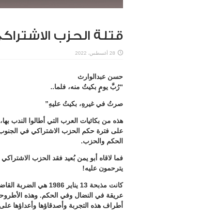
قتلة الحزب الاشتراكي
28 أغسطس، 2022
حسن عبدالوارث
“رُبَّ يومٍ بكيتُ منه، فلما..
صرتُ في غيرهِ، بكيتُ عليهِ”
هذه من بكائيات العرب التي أطالوا الندب بها، 
على فترة حكم الحزب الاشتراكي في الجنوب أ
الحكم والحزب.
يترحمون عليه!
كانت مذبحة 13 يناير 86
عريقة في النضال وفي الحكم. وهذه الأطروح
أطراف هذه التجربة وأصدقاؤها وأعداؤها على 