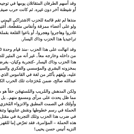
وقد أسهم الطرفان المتقاتلان يومها في توجيه
أو شيطنة آخر دون غيره. ثم كانت حرب صيف 1994 المسمار الأخير في نعش هذا اليسار، حكماً وحلم
منذها لم تقم قائمة للحزب الاشتراكي اليمني الذ
ولو على أعضاء ممزقة وأنفاس متقطّعة، أُغتيل 
غادروا وهاجروا وهجروا، أو باعوا القلعة بقملة
تراجيديا هذا الحزب وذاك اليسار.
من داخله وخارجه معاً.. غير أنه من المثير لل
هذا الحزب وذاك اليسار -كتجربة وكيان- بغر
بمخزونه البشري والمؤسسي والفكري والسياس
عليه، ويُفهَم بأكثر من لغة في القاموس الذ
عبدالله صالح، ضمن مُخرَجات تلك الحرب الكا
ولكن المدهش والمُريب والمُستهجَن حقاً ه
مما ظل يحدث على مرأى ومسمع منهم.. بل إن
وأولئك في الصمت المطبق والانزواء المُخزي، 
الحملة في رسم خطوطها ونقش عناوينها وتنفيذ 
في ضرب هذا الحزب وتلك التجربة في مقتل.. 
هذه الحملة – المؤامرة، فقد تعرّض إما للقهر و
النزيه أنيس حسن يحيى!