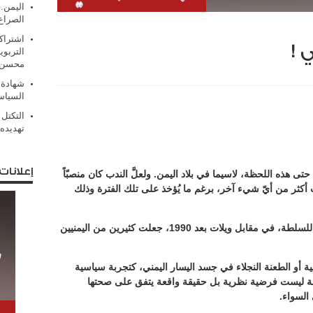
اليمن…
الصرا
اشتراك
 !
التربوي
محسن.
شهادة 
السياس
التكتل
تهديده 
إعلانات
حتى هذه اللحظة، لاسيما في بلاد اليمن. ولعلَّ الندب كان منصبّاً
كثر من أيّ شيء آخر، برغم ما يُؤخذ على تلك الفترة وذلك
فما لاقاه أبو يمن بُعيد فقد الحزب الاشتراكي للسلطة، في مقابل ويلات بعد 1990، جعلت كثيرين من اليمنيين
19 هي الضربة القاضية أو الطعنة النجلاء في جسد اليسار اليمني، كتجربة سياسية
ة ليست فرضية نظرية بل حقيقة واقعة يتفق على صحتها
السواء.