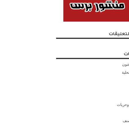
لتعليقات
ت
نون
حلية
وحريات
صنف