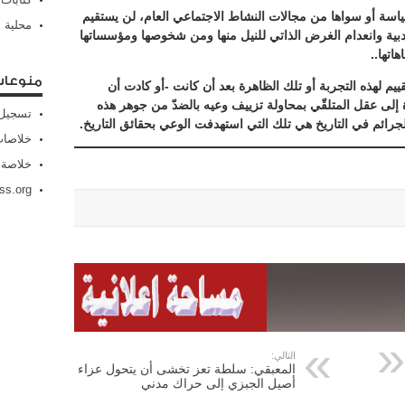
سياسة أو سواها من مجالات النشاط الاجتماعي العام، لن يستقيم
محلية
لأدبية وانعدام الغرض الذاتي للنيل منها ومن شخوصها ومؤسساتها
اتها..
منوعا
م لهذه التجربة أو تلك الظاهرة بعد أن كانت -أو كادت أن
ة إلى عقل المتلقّي بمحاولة تزييف وعيه بالضدّ من جوهر هذه
تسجيل 
لجرائم في التاريخ هي تلك التي استهدفت الوعي بحقائق التاريخ.
خلاصات Feed الإد
خلاصة 
ss.org
التالي:
المعبقي: سلطة تعز تخشى أن يتحول عزاء
أصيل الجبزي إلى حراك مدني