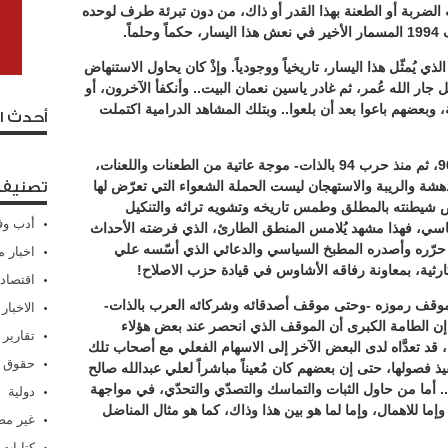
 الضربة أو الطعنة بهذا القدر أو ذاك، من دون تبرئة طرف لوحده
اً.
ي يُمثّل هذا اليسار، تاريخياً ووجودياً. وإذْ كان يحاول الاستنهاض
جار الله عُمر، ثم غادر ياسين نعمان البيت.. وأنكفأ الآخرون، أو
، وبعضهم باعوا بعد أن بلعوا.. وبتلك المشاهد الدرامية اكتملت
أحدث ا
وقد انهالت على هذا الحزب -منذ قيام وحدة 90، ثم منذ حرب 94 بالذات- موجة عاتية من الطعنات واللعنات،
دهشة والريبة والاستهجان ليست الحملة الشعواء التي تعرّض لها
تصنيفا
ض شيطنته بالمطلق وطمس تاريخه وتشويه تراثه والتنكيل
أدب وف
ي، فهذا مشهد يُلامس المنطق الطارئ، الذي فرضته الأحداث
ي حرّره وأصدره المطبخ السياسي والدعائي الذي أسّسه علي
اخبار م
رثية، بمعاونة رفاقه الأشاوس في قيادة حزب الاصلاح!
اقتصاد
و موقف رموزه -وحتى موقف أصدقائه وشركائه العرب بالذات-
الاخبار
 الطامة الكبرى أن الموقف الذي انحصر عند بعض هؤلاء
تقارير
قد تعدَّاه لدى البعض الآخر إلى الاسهام الفعلي مع أصحاب تلك
حقوق 
فصولها، حتى إن بعضهم كان مُعيناً مباشراً لعلي عبدالله صالح
أما من حاول الثبات والتماسك والتصدّي والتحدّي، في مواجهة
دولية
إما للاهمال، وإما لما هو بين هذا وذاك، كما هو مثال المناضل
غير م
كتابات