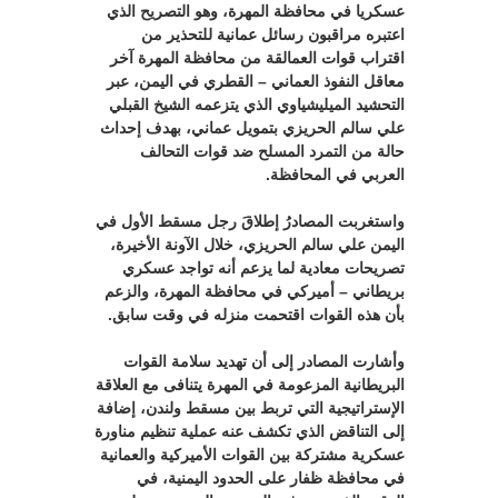
عسكريا في محافظة المهرة، وهو التصريح الذي
اعتبره مراقبون رسائل عمانية للتحذير من
اقتراب قوات العمالقة من محافظة المهرة آخر
معاقل النفوذ العماني – القطري في اليمن، عبر
التحشيد الميليشياوي الذي يتزعمه الشيخ القبلي
علي سالم الحريزي بتمويل عماني، بهدف إحداث
حالة من التمرد المسلح ضد قوات التحالف
العربي في المحافظة.
واستغربت المصادرُ إطلاقَ رجل مسقط الأول في
اليمن علي سالم الحريزي، خلال الآونة الأخيرة،
تصريحات معادية لما يزعم أنه تواجد عسكري
بريطاني – أميركي في محافظة المهرة، والزعم
بأن هذه القوات اقتحمت منزله في وقت سابق.
وأشارت المصادر إلى أن تهديد سلامة القوات
البريطانية المزعومة في المهرة يتنافى مع العلاقة
الإستراتيجية التي تربط بين مسقط ولندن، إضافة
إلى التناقض الذي تكشف عنه عملية تنظيم مناورة
عسكرية مشتركة بين القوات الأميركية والعمانية
في محافظة ظفار على الحدود اليمنية، في