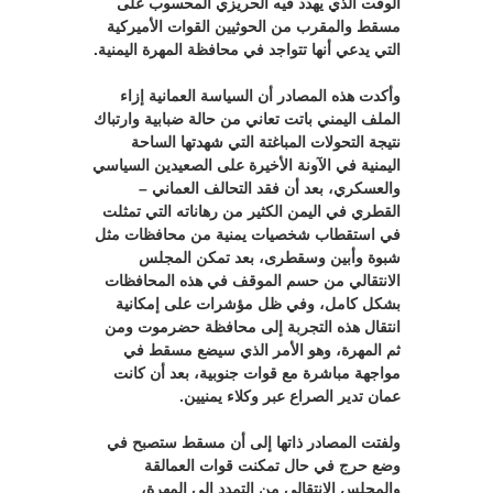
الوقت الذي يهدد فيه الحريزي المحسوب على
مسقط والمقرب من الحوثيين القوات الأميركية
التي يدعي أنها تتواجد في محافظة المهرة اليمنية.
وأكدت هذه المصادر أن السياسة العمانية إزاء
الملف اليمني باتت تعاني من حالة ضبابية وارتباك
نتيجة التحولات المباغتة التي شهدتها الساحة
اليمنية في الآونة الأخيرة على الصعيدين السياسي
والعسكري، بعد أن فقد التحالف العماني –
القطري في اليمن الكثير من رهاناته التي تمثلت
في استقطاب شخصيات يمنية من محافظات مثل
شبوة وأبين وسقطرى، بعد تمكن المجلس
الانتقالي من حسم الموقف في هذه المحافظات
بشكل كامل، وفي ظل مؤشرات على إمكانية
انتقال هذه التجربة إلى محافظة حضرموت ومن
ثم المهرة، وهو الأمر الذي سيضع مسقط في
مواجهة مباشرة مع قوات جنوبية، بعد أن كانت
عمان تدير الصراع عبر وكلاء يمنيين.
ولفتت المصادر ذاتها إلى أن مسقط ستصبح في
وضع حرج في حال تمكنت قوات العمالقة
والمجلس الانتقالي من التمدد إلى المهرة،