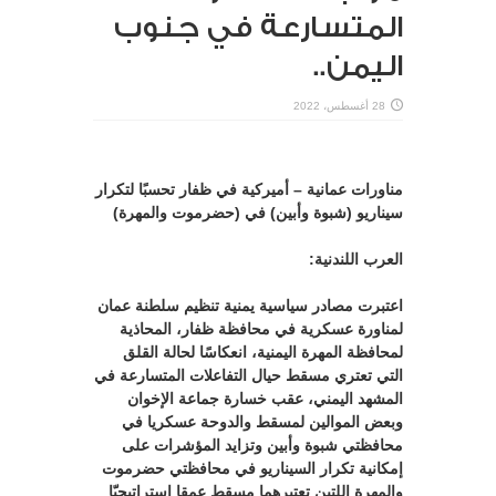
المتسارعة في جنوب
اليمن..
28 أغسطس، 2022
مناورات عمانية – أميركية في ظفار تحسبًا لتكرار
سيناريو (شبوة وأبين) في (حضرموت والمهرة)
العرب اللندنية:
اعتبرت مصادر سياسية يمنية تنظيم سلطنة عمان
لمناورة عسكرية في محافظة ظفار، المحاذية
لمحافظة المهرة اليمنية، انعكاسًا لحالة القلق
التي تعتري مسقط حيال التفاعلات المتسارعة في
المشهد اليمني، عقب خسارة جماعة الإخوان
وبعض الموالين لمسقط والدوحة عسكريا في
محافظتي شبوة وأبين وتزايد المؤشرات على
إمكانية تكرار السيناريو في محافظتي حضرموت
والمهرة اللتين تعتبرهما مسقط عمقا إستراتيجيّا