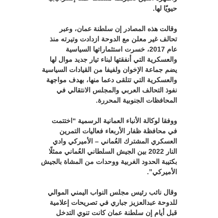
حيويّا لها.
وقالت هذه المصادر إن سلطنة عمان، وعبر
تحالف غير معلن مع الدوحة ازدادت وتيرته منذ
عام 2017، خسرت استثماراتها السياسية
والعسكرية التي أنفقتها لبناء تيار جديد موال لها
يضم جماعة الإخوان ولفيفا من القيادات السياسية
والعسكرية التي تتلقى دعما منها، بهدف مواجهة
نفوذ التحالف العربي والمجلس الانتقالي في
المحافظات الجنوبية المحررة.
ووفقا لوكالة الأنباء العمانية الرسمية “اختتمت
في محافظة ظفار الأربعاء فعاليات التمرين
العسكري المشترك العُماني – الأميركي وادي
النار 2022 بين الجيش السلطاني العُماني ممثلًا
بكتيبة الحدود الغربية ووحدات من المشاة بالجيش
الأميركي”.
وقال نائب رئيس مجلس النواب اليمني الموالي
للدوحة عبدالعزيز جباري في تصريحات إعلامية
قبل أيام إن سلطنة عمان كانت تنوي التدخل