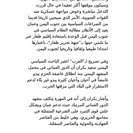
وسيكون موقفها أكثر تعقيدا في حال قررت
التدخل مباشرة وخوض مواجهة عسكرية ضد
القوات الجنوبية، الأمر الذي سيحيي تاريخا قديما
من الصراعات السياسية بين جنوب اليمن وعمان
يعيد إلى الأذهان مطالبة النظام السياسي في
جنوب اليمن قبل الوحدة باستعادة إقليم ظفار عبر
ما سُمي حينها بـ”جبهة تحرير ظفار”، باعتبارها
امتدادا طبيعيا وثقافيا وتاريخيا لجنوب اليمن.
وفي تصريح لـ”العرب” اعتبر الباحث السياسي
اليمني سعيد بكران أن الدور العماني في مجمل
المشهد اليمني منذ انطلاق عاصفة الحزم يبدو
غامضاً في أحيان وأحيان كثيرة يبدو غير بنّاء لدعم
الاستقرار في البلاد التي مزقتها الحرب.
وأشار بكران إلى أنه في المهرة يتكثف مشهد
الدور العماني المرتبك حيث تدعم عمان وبشكل
علني قوى التمرد على الشرعية المتمثلة في
مجاميع الحريزي، وهي خليط من العناصر
الجهادية والحوثية والعناصر المنفلتة.