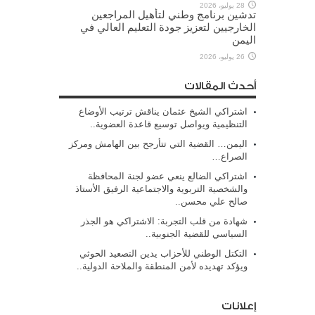
28 يوليو، 2026
تدشين برنامج وطني لتأهيل المراجعين
الخارجيين لتعزيز جودة التعليم العالي في
اليمن
26 يوليو، 2026
أحدث المقالات
اشتراكي الشيخ عثمان يناقش ترتيب الأوضاع
التنظيمية ويواصل توسيع قاعدة العضوية..
اليمن… القضية التي تتأرجح بين الهامش ومركز
الصراع…
اشتراكي الضالع ينعي عضو لجنة المحافظة
والشخصية التربوية والاجتماعية الرفيق الأستاذ
صالح علي محسن..
شهادة من قلب التجربة: الاشتراكي هو الجذر
السياسي للقضية الجنوبية..
التكتل الوطني للأحزاب يدين التصعيد الحوثي
ويؤكد تهديده لأمن المنطقة والملاحة الدولية..
إعلانات