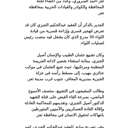
تعز أحمد السروري، وعدد من أعضاء لجنة
المحافظة والكوادر والقيادات الحزبية بمحافظة
تعز.
الجدير بالذكر أن العقيد عبدالحكيم الجبزي كان قد
تعرض لتهجير قسري وإزاحة قسرية من قيادة
اللواء 35 مدرع الذي كان يشغل فيه منصب رئيس
لعمليات اللواء.
وكان تشييع جثمان الطبيب والإنسان أصيل
الجبزي، بمثابة استفتاء شعبي لادانة الجريمة
المنظمة ومرتكبيها، حيث شيع الجثمان في موكب
جنائزي مهيب، إلى مسقط رأسه في عزلة
الجبزية بمديرية المعافر، جنوب غرب مدينة تعز.
وطالب المشيعون في التشييع، منتصف الأسبوع
الماضي، بسرعة القاء القبض على قتلة الشهيد
الدكتور أصيل الجبزي، وتقديمهم للمحاكمة العادلة
وإقالة القادة العسكريين والأمنيين المتورطين
بانتهاكات لحقوق الانسان في محافظة تعز.
وفي تصريح سابق للعقيد عبدالحكيم الجبزي، اتهم