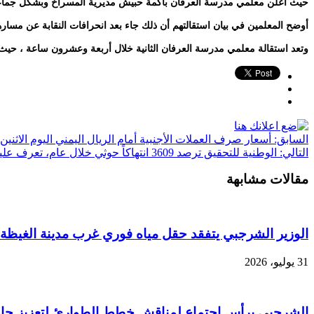
حيث أعلن معلمي مدرسة العرفان باكمة حبيش مديرية المسراخ وبشكل جماعي تق
أوضح المعلمين في بيان استقالتهم أن ذلك جاء بعد انحرافات النقابة عن مساره
وتعد استقالة معلمي مدرسة العرفان الثانية خلال أربعة وعشرون ساعة ، حيث اعلن معلمي مدرسة 26 سبتمبر بمديرية جبل حبشي يوم أمس الأحد ت
السابق:
أسعار صرف العملات الأجنبية أمام الريال اليمني اليوم الاثنين 29 أغسطس 2022م
التالي:
الوطنية للتحقيق ترصد 3609 انتهاكاً حوثي خلال عام، تعرف عليها
مقالات مشابهة
الوزير الشرجبي يتفقد حقل مياه فوري غرب مدينة الغيظة
31 يوليو، 2026
الشرجبي يرأس اجتماع لمناقش خطط الطوارئ لتعزيز جاهزي