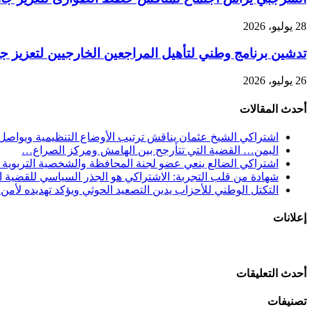
28 يوليو، 2026
تدشين برنامج وطني لتأهيل المراجعين الخارجيين لتعزيز جو
26 يوليو، 2026
أحدث المقالات
اشتراكي الشيخ عثمان يناقش ترتيب الأوضاع التنظيمية ويواصل 
اليمن… القضية التي تتأرجح بين الهامش ومركز الصراع…
اشتراكي الضالع ينعي عضو لجنة المحافظة والشخصية التربوية و
شهادة من قلب التجربة: الاشتراكي هو الجذر السياسي للقضية الج
التكتل الوطني للأحزاب يدين التصعيد الحوثي ويؤكد تهديده لأمن ا
إعلانات
أحدث التعليقات
تصنيفات