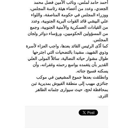
أحمد حامد لملس، ونائب الأمين فضل محمد
الجعدي، وعدد من أعضاء هيئة رئاسة المجلس،
ووزراء المجلس في حكومة المناصفة، واللواء
علي البيشي قائد القوات البرية الجنوبية، وعدد
من القيادات العسكرية والأمنية الجنوبية، وجمع
من المسؤولين الحكوميين، ورؤساء دوائر ولجان
المجلس.
كما أدّى الرئيس القائد بعدها، واجب العزاء لأسرة
وذوي الشهيد، مشيدا بالتضحيات التي اجترحها
طوال مشوار حياته النضالية، سائلاً المولى العلي
القدير بأن يتغمده بواسع رحمته وغفرانه، وأن
يسكنه فسيح جناته.
وانطلقت بعدها جموع المشيعين في موكب
جنائزي مهيب إلى منطقة الفيوش بمديرية تبن
بمحافظة لحج، حيث سيوارى جثمانه الطاهر
الثرى.