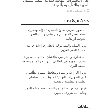
على التجهيزات النهائية لمدينة الملك سلمان
الطبية والتعليمية بالغيضة
6 أغسطس، 2026
أحدث المقالات
المصور الحربي صالح العبيدي : مؤلم ومحزن ما
يفعله بعض الجنوبيين من تشفٍ وتأييد للضربات
الحوثية الإرهابية
وزير المياه والبيئة يوجّه باتخاذ إجراءات حازمة
لحماية النمر العربي
السقطري والشرجبي يناقشان احتياجات مديرية
شحن بالمهرة في قطاعي الزراعة والمياه وتطوير
المنفذ البري
وزيرا الزراعة والمياه ومحافظ المهرة يطّلعون
على التجهيزات النهائية لمدينة الملك سلمان
الطبية والتعليمية بالغيضة
فريق من وزارة المياه والبيئة تتفقد موقع الدمر
وغابة المانجروف بالمهرة
إعلانات