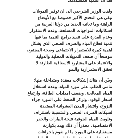
أهداف التنمية المستدامة.
ولفت الوزير الشرجبي الى ان توفير التمويلات
تبقى هي التحدي الأكبر خصوصا مع الأوضاع
الراهنة وما تعانيه العديد من دولنا العربية من
اشكاليات المواجهات المسلحة، وعدم الاستقرار
وعدم القدرة على تنفيذ برامج التنمية بما فيها
تنمية قطاع المياه والصرف الصحي الذي يشكل
اهمية كبيرة للاستقرار الاجتماعي وصحة المجتمع،
موضحاً أن ضعف التمويلات المحلية والدولية
والاعتماد على المشاريع الاسعافية الطارئة لا
تحقق الاستمرارية والنمو.
وبيّن أن هناك إشكالات معقدة ومتداخلة منها:
تنامي الطلب على مورد المياه، وعدم استغلال
المياه المعالجة، وضعف امدادات الطاقة، وارتفاع
اسعار الوقود، وتركز الضغط على المورد جراء
النزوح، وانتشار المدن العشوائية المفتقدة
لشبكات الصرف الصحي والمتسببة باستنزاف
وتلويث المياه الجوفية نتيجة البيارات والحفر
الامتصاصية، محذراً أن ذلك يهدد بكوارث
مستقبلية على المورد ما لم نقوم باجراءات