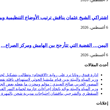
اشتراكي الشيخ عثمان يناقش ترتيب الأوضاع التنظيمية ويو
6 أغسطس، 2026
اليمن… القضية التي تتأرجح بين الهامش ومركز الصراع…
6 أغسطس، 2026
أحدث المقالات
إدارة فندق روتانا ترد على رواية «الاقتحام» وتطالب بتشكيل 
وزير المياه والبيئة يدين قيام مليشيا الحوثي لاستهداف ناقلة نفط
المصور الحربي صالح العبيدي : مؤلم ومحزن ما يفعله بعض الجنوب
وزير المياه والبيئة يوجّه باتخاذ إجراءات حازمة لحماية النمر الع
السقطري والشرجبي يناقشان احتياجات مديرية شحن بالمهرة في
إعلانات