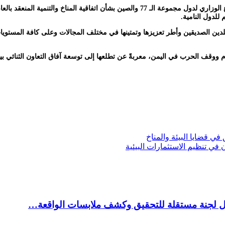
وأكد الوزير الشرجبي، خلال اللقاء الذي عقد على هامش مشاركته في الاجتماع الوزاري لدول مجمو
للدول النامية.
دين الصديقين وأطر تعزيزها وتمتينها في مختلف المجالات وعلى كافة المستويا
ام ووقف الحرب في اليمن، معربةً عن تطلعها إلى توسعة آفاق التعاون الثنائي 
في قضايا البيئة والمناخ
 في تنظيم الاستثمارات البيئية
شكيل لجنة مستقلة للتحقيق وكشف ملابسات الواقعة…