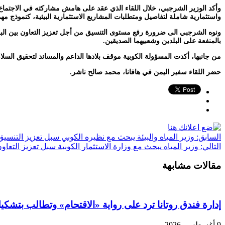
واستثمارية شاملة لتفاصيل ومتطلبات المشاريع الاستثمارية البيئية، كنموذج مهم 
ونوه الشرجبي الى ضرورة رفع مستوى التنسيق من أجل تعزيز التعاون بين البل
بالمنفعة على البلدين وشعبيهما الصديقين.
من جانبها، أكدت المسؤولة الكوبية موقف بلادها الداعم والمساند لتحقيق السل
حضر اللقاء سفير اليمن في هافانا، محمد صالح ناشر.
السابق:
وزير المياه والبيئة يبحث مع نظيره الكوبي سبل تعزيز التنسيق 
التالي:
وزير المياه يبحث مع وزارة الاستثمار الكوبية سبل تعزيز التعاون
مقالات مشابهة
إدارة فندق روتانا ترد على رواية «الاقتحام» وتطالب بت
9 أغسطس، 2026