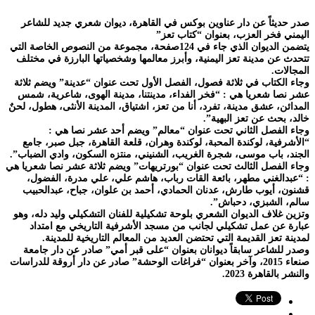
صدر حديثاً عن دار عناوين بوكس في القاهرة، ديوان شعري جديد للشاعر
اليمني فخر العزب، بعنوان “كتاب تعز”
يتضمن الديوان الذي جاء في 124صفحة، مجموعة من النصوص الخاصة التي
تتحدث عن مدينة تعز اليمنية، وأبرز معالمها وشخصياتها البارزة في مختلف
المجالات.
وجاء الكتاب في ثلاثة فصول، الفصل الأول تحت عنوان “عدينة” ويضم ثلاثة
عشر نصا شعريا هي : “فخر الفداء، مدينتنا، مدينة الهوى، شاعرية، شمس
المدائن، عشق مدينة، تفرد، أنا من تعز، اشتياق، المدينة الأنثى، هطول، لحنٌ
خالد، بحث عن تعز البهية”.
وجاء الفصل الثاني تحت عنوان “معالم” ويضم أحد عشر نصا هي :
“الأشرفية، لوكندة المحبة، لوكندة وهران، قلعة القاهرة، جبل صبر، جامع
الجند، باب موسى، شجرة الغريب، الشنيني، منتزه السكون، وادي الضباب”.
وجاء الفصل الثالث تحت عنوان “بورتريهات” ويضم ثلاثة عشر نصا شعريا هي
: “عبدالغني مطهر، بائعة القات رباب، هاشم علي، علي مدرة، الفضول،
قشنون، أيوب طارش، عدنان الحمادي، أحمد بن علوان، جباح، عبدالحبيب
سالم، الشبزي، دحباش”.
وتزين غلاف الديوان الشعري بلوحة تشكيلية للفنان التشكيلي وليد دله، وهو
عبارة عن عمل تشكيلي لجانب من مسجد الأشرفية التاريخي مع امتداد
لمدينة تعز القديمة التي تحتضن العديد من المعالم التاريخية للمدينة.
وصدر للشاعر سابقاً ديوانان بعنوان “على قبر أمي” صادر عن دار جامعة
صنعاء 2015، وآخر بعنوان “فراغات الوحشة” صادر عن دار أروقة للدراسات
والنشر بالقاهرة 2023.