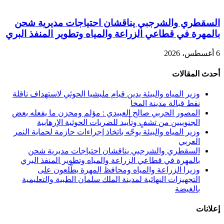
السقطري والشرجبي يناقشان احتياجات مديرية شحن
بالمهرة في قطاعي الزراعة والمياه وتطوير المنفذ البري
6 أغسطس، 2026
أحدث المقالات
وزير المياه والبيئة يدين قيام مليشيا الحوثي لاستهداف ناقلة
نفط قبالة مدينة المخا
المصور الحربي صالح العبيدي : مؤلم ومحزن ما يفعله بعض
الجنوبيين من تشفٍ وتأييد للضربات الحوثية الإرهابية
وزير المياه والبيئة يوجّه باتخاذ إجراءات حازمة لحماية النمر
العربي
السقطري والشرجبي يناقشان احتياجات مديرية شحن
بالمهرة في قطاعي الزراعة والمياه وتطوير المنفذ البري
وزيرا الزراعة والمياه ومحافظ المهرة يطّلعون على
التجهيزات النهائية لمدينة الملك سلمان الطبية والتعليمية
بالغيضة
إعلانات