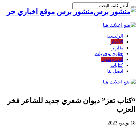
منشور برس موقع اخباري حر
الرئيسية
الاخبار
تقارير
حقوق وحريات
أدب وفنون
كتابات
اتصل بنا
“كتاب تعز” ديوان شعري جديد للشاعر فخر
العزب
18 يوليو، 2023