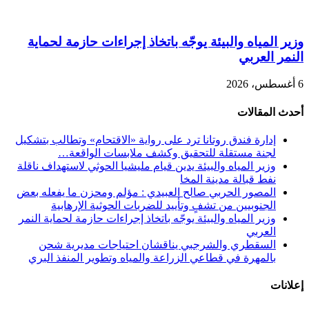
وزير المياه والبيئة يوجّه باتخاذ إجراءات حازمة لحماية
النمر العربي
6 أغسطس، 2026
أحدث المقالات
إدارة فندق روتانا ترد على رواية «الاقتحام» وتطالب بتشكيل
لجنة مستقلة للتحقيق وكشف ملابسات الواقعة…
وزير المياه والبيئة يدين قيام مليشيا الحوثي لاستهداف ناقلة
نفط قبالة مدينة المخا
المصور الحربي صالح العبيدي : مؤلم ومحزن ما يفعله بعض
الجنوبيين من تشفٍ وتأييد للضربات الحوثية الإرهابية
وزير المياه والبيئة يوجّه باتخاذ إجراءات حازمة لحماية النمر
العربي
السقطري والشرجبي يناقشان احتياجات مديرية شحن
بالمهرة في قطاعي الزراعة والمياه وتطوير المنفذ البري
إعلانات