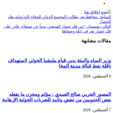
السابق:
محافظ تعز يطالب المجتمع الدولي للوفاء بالتزاماته بفك
الحصار
التالي:
شمسان “من فك حصار السبعين يوماً عن صنعاء.. قادر على
فك حصار تعز في ليلة وضحاها
مقالات مشابهة
وزير المياه والبيئة يدين قيام مليشيا الحوثي لاستهداف
ناقلة نفط قبالة مدينة المخا
8 أغسطس، 2026
المصور الحربي صالح العبيدي : مؤلم ومحزن ما يفعله
بعض الجنوبيين من تشفٍ وتأييد للضربات الحوثية الإرهابية
7 أغسطس، 2026