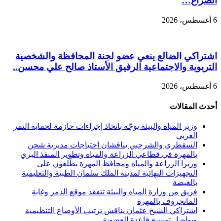
الصراع…
6 أغسطس، 2026
اشتراكي الضالع ينعي عضو لجنة المحافظة والشخصية
التربوية والاجتماعية الرفيق الأستاذ صالح علي محسن..
6 أغسطس، 2026
أحدث المقالات
وزير المياه والبيئة يوجّه باتخاذ إجراءات حازمة لحماية النمر
العربي
السقطري والشرجبي يناقشان احتياجات مديرية شحن
بالمهرة في قطاعي الزراعة والمياه وتطوير المنفذ البري
وزيرا الزراعة والمياه ومحافظ المهرة يطّلعون على
التجهيزات النهائية لمدينة الملك سلمان الطبية والتعليمية
بالغيضة
فريق من وزارة المياه والبيئة تتفقد موقع الدمر وغابة
المانجروف بالمهرة
اشتراكي الشيخ عثمان يناقش ترتيب الأوضاع التنظيمية
ويواصل توسيع قاعدة العضوية..