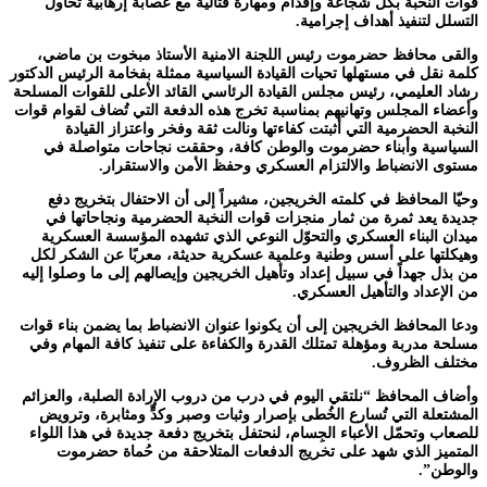
قوات النخبة بكل شجاعة وإقدام ومهارة قتالية مع عصابة إرهابية تُحاول
التسلل لتنفيذ أهداف إجرامية.
والقى محافظ حضرموت رئيس اللجنة الامنية الأستاذ مبخوت بن ماضي،
كلمة نقل في مستهلها تحيات القيادة السياسية ممثلة بفخامة الرئيس الدكتور
رشاد العليمي، رئيس مجلس القيادة الرئاسي القائد الأعلى للقوات المسلحة
وأعضاء المجلس وتهانيهم بمناسبة تخرج هذه الدفعة التي تُضاف لقوام قوات
النخبة الحضرمية التي أثبتت كفاءتها ونالت ثقة وفخر واعتزاز القيادة
السياسية وأبناء حضرموت والوطن كافة، وحققت نجاحات متواصلة في
مستوى الانضباط والالتزام العسكري وحفظ الأمن والاستقرار.
وحيّا المحافظ في كلمته الخريجين، مشيراً إلى أن الاحتفال بتخريج دفع
جديدة يعد ثمرة من ثمار منجزات قوات النخبة الحضرمية ونجاحاتها في
ميدان البناء العسكري والتحوّل النوعي الذي تشهده المؤسسة العسكرية
وهيكلتها على أسس وطنية وعلمية عسكرية حديثة، معربًا عن الشكر لكل
من بذل جهداً في سبيل إعداد وتأهيل الخريجين وإيصالهم إلى ما وصلوا إليه
من الإعداد والتأهيل العسكري.
ودعا المحافظ الخريجين إلى أن يكونوا عنوان الانضباط بما يضمن بناء قوات
مسلحة مدربة ومؤهلة تمتلك القدرة والكفاءة على تنفيذ كافة المهام وفي
مختلف الظروف.
وأضاف المحافظ “نلتقي اليوم في درب من دروب الإرادة الصلبة، والعزائم
المشتعلة التي تُسارع الخُطى بإصرار وثبات وصبر وكدٍّ ومثابرة، وترويض
للصعاب وتحمّل الأعباء الجِسام، لنحتفل بتخريج دفعة جديدة في هذا اللواء
المتميز الذي شهد على تخريج الدفعات المتلاحقة من حُماة حضرموت
والوطن”.