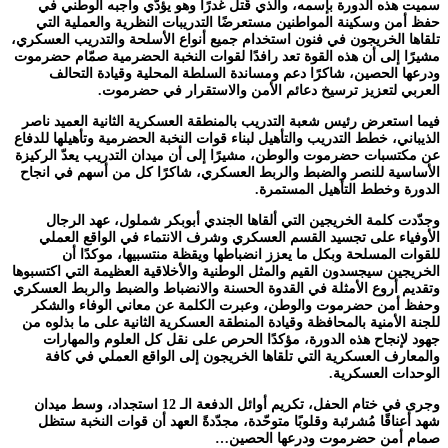
سميت هذه الدورة بإسمه، والذي قُتل غدرًا وهو يؤدّي واجبه الوطني في
حفظ أمن وسكينة المواطنين مستعرضًا التدريبات النظرية والعملية التي
تلقاها الخريجون في فنون استخدام جميع أنواع الأسلحة والتدريب العسكري،
مشيرًا إلى أن هذه القوة تعد رافدًا لقوات النخبة الحضرمية صمّام حضرموت
ودرعها الحصين، شاكرًا دعم ومساندة السلطة المحلية وقيادة التحالف
العربي لتعزيز ترسيخ دعائم الأمن والاستقرار في حضرموت.
فيما استعرض رئيس شعبة التدريب بالمنطقة العسكرية الثانية العميد ناصر
الذيباني، خطط التدريب والتأهيل لبناء قوات النخبة الحضرمية وتأهيلها للدفاع
عن مكتسبات حضرموت والوطن، مشيرًا إلى أن ميدان التدريب يعدّ الركيزة
الأساسية للنصر والضبط والربط العسكري، شاكرًا كل من أسهم في انجاح
الدورة وخطط التأهيل المستمرة.
وجدّدت كلمة الخريجين التي ألقاها الجندي أبوبكر شملول، عهد الرجال
الأوفياء على تجسيد القسم العسكري وشرف الانتماء في الواقع العملي
للقوات المسلحة وبكل ما يعزز انضباطها ويقظة منتسبيها، موكدًا أن
الخريجين سيجسدون القيم والمثل الوطنية والأخلاقية العظيمة التي اكتسبوها
وتقديم أروع الأمثلة في القدوة الحسنة والانضباط والضبط والربط العسكري
وحفظ أمن حضرموت والوطن، وعبرت الكلمة عن معاني الوفاء والشكر
للجنة الأمنية بالمحافظة وقيادة المنطقة العسكرية الثانية على ما بذلوه من
جهود لإنجاح هذه الدورة، مؤكدًا الحرص على نقل كل العلوم والمهارات
والمعارف العسكرية التي تلقاها الخريجون إلى الواقع العملي في كافة
الوحدات العسكرية.
وجرى في ختام الحفل، تكريم أوائل الدفعة الـ 12 استجداد، وسط ميدان
شهد أعناقًا مُشرئبة وقلوبًا متوحّدة، مجدّدةً العهد أن قوات النخبة ستظل
صمام أمن حضرموت ودرعها الحصين…