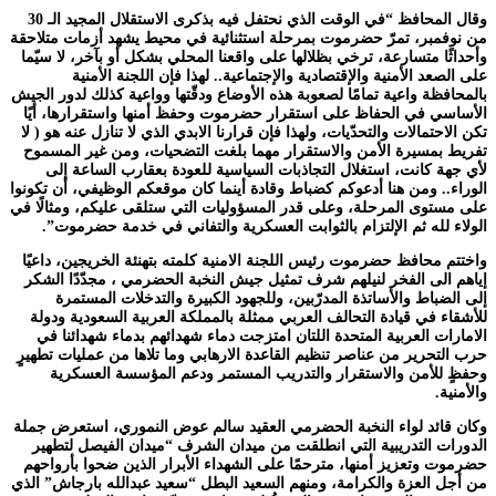
وقال المحافظ “في الوقت الذي نحتفل فيه بذكرى الاستقلال المجيد الـ 30
من نوفمبر، تمرّ حضرموت بمرحلة استثنائية في محيط يشهد أزمات متلاحقة
وأحداثًا متسارعة، ترخي بظلالها على واقعنا المحلي بشكل أو بآخر، لا سيّما
على الصعد الأمنية والإقتصادية والإجتماعية.. لهذا فإن اللجنة الأمنية
بالمحافظة واعية تمامًا لصعوبة هذه الأوضاع ودقّتها وواعية كذلك لدور الجيش
الأساسي في الحفاظ على استقرار حضرموت وحفظ أمنها واستقرارها، أيًا
تكن الاحتمالات والتحدّيات، ولهذا فإن قرارنا الابدي الذي لا تنازل عنه هو ( لا
تفريط بمسيرة الأمن والاستقرار مهما بلغت التضحيات، ومن غير المسموح
لأي جهة كانت، استغلال التجاذبات السياسية للعودة بعقارب الساعة إلى
الوراء.. ومن هنا أدعوكم كضباط وقادة أينما كان موقعكم الوظيفي، أن تكونوا
على مستوى المرحلة، وعلى قدر المسؤوليات التي ستلقى عليكم، ومثالًا في
الولاء لله ثم الإلتزام بالثوابت العسكرية والتفاني في خدمة حضرموت”.
واختتم محافظ حضرموت رئيس اللجنة الامنية كلمته بتهنئة الخريجين، داعيًا
إياهم الى الفخر لنيلهم شرف تمثيل جيش النخبة الحضرمي ، مجدّدًا الشكر
إلى الضباط والأساتذة المدرّبين، وللجهود الكبيرة والتدخلات المستمرة
للأشقاء في قيادة التحالف العربي ممثلة بالمملكة العربية السعودية ودولة
الامارات العربية المتحدة اللتان امتزجت دماء شهدائهم بدماء شهدائنا في
حرب التحرير من عناصر تنظيم القاعدة الارهابي وما تلاها من عمليات تطهيرٍ
وحفظٍ للأمن والاستقرار والتدريب المستمر ودعم المؤسسة العسكرية
والأمنية.
وكان قائد لواء النخبة الحضرمي العقيد سالم عوض النموري، استعرض جملة
الدورات التدريبية التي انطلقت من ميدان الشرف “ميدان الفيصل لتطهير
حضرموت وتعزيز أمنها، مترحمًا على الشهداء الأبرار الذين ضحوا بأرواحهم
من أجل العزة والكرامة، ومنهم السعيد البطل “سعيد عبدالله بارجاش” الذي