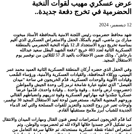
عرض عسكري مهيب لقوات النخبة
الحضرمية في تخرج دفعة جديدة..
12 ديسمبر، 2024
شهد محافظ حضرموت رئيس اللجنة الامنية بالمحافظة الأستاذ مبخوت
مبارك بن ماضي، اليوم بالمكلا، الحفل والاستعراض العسكري الذي أقيم
بمناسبة تخريج دورة الاستجداد الـ 12 بلواء النخبة الحضرمي بالمنطقة
العسكرية الثانية لعدد 403 خريج “دفعة الشهيد البطل سعيد عبدالله
بارجاش”، وذلك ضمن الاحتفالات بالعيد الـ 57 للثلاثين من نوفمبر يوم
الاستقلال المجيد.
وفي الحفل الذي حضره أركان المنطقة العسكرية الثانية العميد محمد عمر
اليميني، ووكلاء المحافظة، والقيادات العسكرية والأمنية، ورؤساء الشُعب
وقيادات الألوية والوحدات العسكرية، قدّم الخريجون في ساحة “ميدان
الفيصل” الذي تعلوه عبارة شامخة ترمز إلى وحدة الجيش والمواطن
(حضرموت أرض واحدة .. وقوة واحدة .. وقيادة واحدة)، قدّموا عرضاً
عسكرياً جسّدوا فيه مهاراتهم العسكرية وقوة تدريبهم وانضباطهم القتالي
وروحهم المعنوية العالية، مستعرضين لوحة لعيد الاستقلال المجيد 30 نوفمبر،
ولوحات تعبر عن روح التجديد والتعزيز للقوات المسلحة والتي تُعد الدماء
الجديدة للشباب أبرز ملامح مستقبلها القادم.
كما قدّم الخريجون استعراضات لبعض فنون القتال ومهارات الميدان والانتقال
من تشكيل لآخر جسدوا خلالها الولاء لله ثم لحضرموت والوطن، وتم
استعراض انشاء نقطة عسكرية مستحدثة، تم خلالها سرعة التعامل من