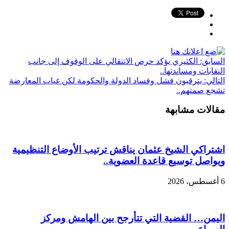
السابق:
الكثيري يؤكد حرص الانتقالي على الوقوف إلى جانب
النقابات ومساندتها..
التالي:
يترقبون فشل وفساد الدولة والحكومة لكن غياب المعارضة
تشجع صمتهم..
مقالات مشابهة
اشتراكي الشيخ عثمان يناقش ترتيب الأوضاع التنظيمية
ويواصل توسيع قاعدة العضوية..
6 أغسطس، 2026
اليمن… القضية التي تتأرجح بين الهامش ومركز