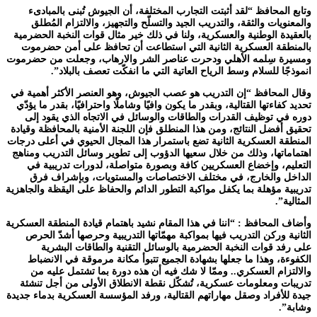
وتابع المحافظ “لقد أثبتت التجارب المختلفة، أن الجيوش تُبنى بالمبادىء
والمعنويات والثقة، والتدريب الجيد والتسلّح والتجهيز، والالتزام المُطلق
بالعقيدة الوطنية والعسكرية، ولنا في ذلك خير مثال قوات النخبة الحضرمية
بالمنطقة العسكرية الثانية التي استطاعت أن تحافظ على أمن حضرموت
ومسيرة سِلمه الأهلي ودحرت عناصر الشر والارهاب، وجعلت من حضرموت
انموذجًا للسلام وسط الرياح العاتية التي ما انفكّت تعصف بالبلاد”.
وقال المحافظ “إن التدريب هو عصب الجيوش، وهو العنصر الأكثر أهمية في
تحديد كفاءتها القتالية، وبقدر ما يكون وافيًا وشاملًا واحترافيًا، بقدر ما يؤدّي
دوره في توظيف القدرات والطاقات والوسائل في الاتجاه الذي يقود إلى
تحقيق أفضل النتائج، ومن هذا المنطلق فإن اللجنة الأمنية بالمحافظة وقيادة
المنطقة العسكرية الثانية تضع باستمرار هذا المجال الحيوي في أعلى درجات
اهتماماتها، وذلك من خلال سعيها الدؤوب إلى تطوير وسائل التدريب ومناهج
التعليم، وإخضاع العسكريين كافة وبصورة متواصلة، لدورات تدريبية في
الداخل والخارج، في مختلف الاختصاصات والمستويات، وبإشراف فرق
تدريبية مؤهلة بما يكفل مواكبة التطور الدائم والحفاظ على اليقظة والجاهزية
المثالية”.
وأضاف المحافظ : “اننا في هذا المقام نشيد باهتمام قيادة المنطقة العسكرية
الثانية وركن التدريب فيها بمواكبة مهمّاتها التدريبية وحرصها أشدّ الحرص
على رفد قوات النخبة الحضرمية بالوسائل التقنية والطاقات البشرية
الكفوءة، وهذا ما جعلها بشهادة الجميع تتبوأ مكانة مرموقة في الانضباط
والالتزام العسكري.. وممّا لا شك فيه أن هذه دورة بما تشتمل عليه من
تدريبات ومعلومات عسكرية، تُشكّل نقطة الانطلاق الأولى من أجل تنشئة
جيدة للأفراد وصقل مهاراتهم القتالية، ورفد المؤسسة العسكرية بدماء جديدة
وشابة”.