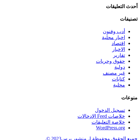
أحدث التعليقات
تصنيفات
أدب وفنون
اخبار محلية
اقتصاد
الاخبار
تقارير
حقوق وحريات
دولية
غير مصنف
كتابات
محلية
منوعات
تسجيل الدخول
خلاصات Feed الإدخالات
خلاصة التعليقات
WordPress.org
جميع الحقوق محفوظة لـ منشور برس2023 ©.