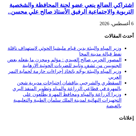
اشتراكي الضالع ينعي عضو لجنة المحافظة والشخصية
التربوية والاجتماعية الرفيق الأستاذ صالح علي محسن..
6 أغسطس، 2026
أحدث المقالات
وزير المياه والبيئة يدين قيام مليشيا الحوثي لاستهداف ناقلة
نفط قبالة مدينة المخا
المصور الحربي صالح العبيدي : مؤلم ومحزن ما يفعله بعض
الجنوبيين من تشفٍ وتأييد للضربات الحوثية الإرهابية
وزير المياه والبيئة يوجّه باتخاذ إجراءات حازمة لحماية النمر
العربي
السقطري والشرجبي يناقشان احتياجات مديرية شحن
بالمهرة في قطاعي الزراعة والمياه وتطوير المنفذ البري
وزيرا الزراعة والمياه ومحافظ المهرة يطّلعون على
التجهيزات النهائية لمدينة الملك سلمان الطبية والتعليمية
بالغيضة
إعلانات