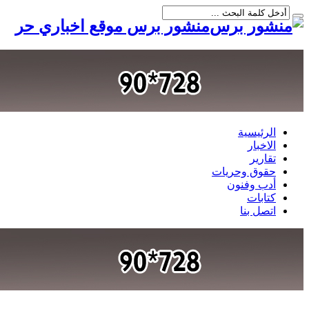
منشور برس موقع اخباري حر
الرئيسية
الاخبار
تقارير
حقوق وحريات
أدب وفنون
كتابات
اتصل بنا