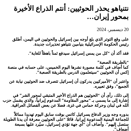
نتنياهو يحذر الحوثيين: أنتم الذراع الأخيرة
بمحور إيران…
20 ديسمبر، 2024
على وقع التوتر الذي بلغ أوجه بين إسرائيل والحوثيين في اليمن، أطلق
رئيس الحكومة الإسرائيلية بنيامين نتنياهو تحذيرات جديدة.
فقد أكد أن “كل من يمس إسرائيل سيدفع ثمناً باهظاً للغاية”.
“بالطريقة الصعبة”
كما أضاف في كلمة مصورة نشرها اليوم الخميس، على حسابه في منصة
إكس أن الحوثيين “سيتعلمون الدرس بالطريقة الصعبة”.
واعتبر أن “الأميركيين يدركون أن إسرائيل تتصرف ضد الحوثيين نيابة عن
الجميع”، وفق تعبيره.
إلى ذلك، رأى أن “الحوثيين هم الذراع الأخير المتبقي لمحور الشر” في
إشارة إلى ما يسمى بـ “محور المقاومة” المدعوم إيرانياً، والذي يشمل حزب
الله في لبنان وحركة حماس في غزة، فضلا عن بعض الفصائل العراقية.
بدوره وجه وزير الدفاع يسرائيل كاتس بوقت سابق اليوم تهديدا مماثلاً
للجماعة اليمنية المدعومة إيرانيا، قائلا “على الحوثيين معرفة أن يدنا الطويلة
ستصل إليهم”. وأضاف أن “أي جهة تؤذي إسرائيل، سيُرد عليها بسبعة
أضعاف”.