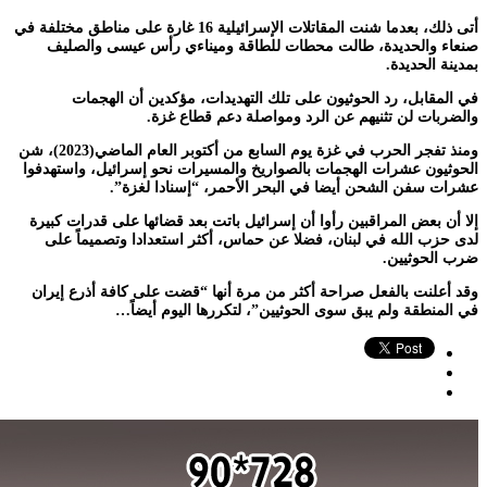
أتى ذلك، بعدما شنت المقاتلات الإسرائيلية 16 غارة على مناطق مختلفة في
صنعاء والحديدة، طالت محطات للطاقة وميناءي رأس عيسى والصليف
بمدينة الحديدة.
في المقابل، رد الحوثيون على تلك التهديدات، مؤكدين أن الهجمات
والضربات لن تثنيهم عن الرد ومواصلة دعم قطاع غزة.
ومنذ تفجر الحرب في غزة يوم السابع من أكتوبر العام الماضي(2023)، شن
الحوثيون عشرات الهجمات بالصواريخ والمسيرات نحو إسرائيل، واستهدفوا
عشرات سفن الشحن أيضا في البحر الأحمر، “إسنادا لغزة”.
إلا أن بعض المراقبين رأوا أن إسرائيل باتت بعد قضائها على قدرات كبيرة
لدى حزب الله في لبنان، فضلا عن حماس، أكثر استعدادا وتصميماً على
ضرب الحوثيين.
وقد أعلنت بالفعل صراحة أكثر من مرة أنها “قضت على كافة أذرع إيران
في المنطقة ولم يبق سوى الحوثيين”، لتكررها اليوم أيضاً…