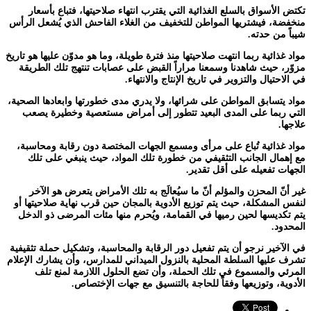
تكتض الأسواق بالسلع الغذائية التي يقترب انتهاء صلاحيتها، فتباع بأسعار
منخفضة، فيشتريها المواطن للتخفيف من الغلاء الفاحش الذي يُشعل الرأس
شيباً من حدته.
مواد غذائية ربما انتهت صلاحيتها منذ فترة طويلة، وما هو مدوّن عليها هو تاريخ
مزوّر، حيث شاهدنا وسمعنا مراراً القبض على عصابات تنتهج تلك الطريقة
في الاحتيال والتزوير في تاريخ الإنتاج والانتهاء.
مواد يتسابق المواطن على شرائها، ولا يدري مدى خطورتها وابعادها الصحية،
التي ربما على المدى البعيد تتطور إلى أمراض مستعصية وخطيرة يصعب
علاجها.
مواد غذائية تُباع على مرأى ومسمع الجهات المختصة دون رقابة ومحاسبة،
مع إهمال الجانب التثقيفي من خطورة تلك المواد، حيث ينبغي على تلك
الجهات تفعيله على أقل تقدير.
غير أنّ المحزن والمؤلم أنّ ما سيُعالَج به تلك الأمراض يتعرض هو الآخر
لنفس المشكلة، حيث يتم توزيع الأدوية بالمجان حين قرب نهاية صلاحيتها أو
يتم تكديسها لحين رميها في القمامة، ويُحرم منها مئات المرضى ذو الدخل
المحدود.
في الآخير نرجو أن يتم تفعيل دور الرقابة والمحاسبة، وتشكيل حملة تثقيفية
تشرف عليها السلطة المحلية بالنزول الميداني للمدارس، وأن يشارك الإعلام
المرئي والمسموع في تلك الحملة، وأن تضع الحلول اللازمة لمنع تلف
الأدوية، وتوزيعها وفقاً للحاجة بالتنسيق مع جهات الإختصاص.