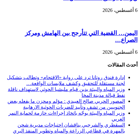
6 أغسطس، 2026
اليمن… القضية التي تتأرجح بين الهامش ومركز
الصراع…
6 أغسطس، 2026
أحدث المقالات
إدارة فندق روتانا ترد على رواية «الاقتحام» وتطالب بتشكيل
لجنة مستقلة للتحقيق وكشف ملابسات الواقعة…
وزير المياه والبيئة يدين قيام مليشيا الحوثي لاستهداف ناقلة
نفط قبالة مدينة المخا
المصور الحربي صالح العبيدي : مؤلم ومحزن ما يفعله بعض
الجنوبيين من تشفٍ وتأييد للضربات الحوثية الإرهابية
وزير المياه والبيئة يوجّه باتخاذ إجراءات حازمة لحماية النمر
العربي
السقطري والشرجبي يناقشان احتياجات مديرية شحن
بالمهرة في قطاعي الزراعة والمياه وتطوير المنفذ البري