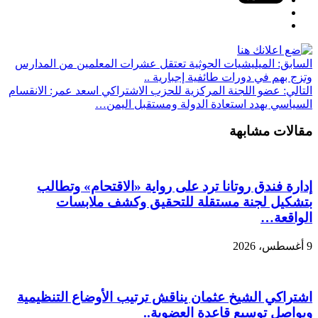
السابق:
الميليشيات الحوثية تعتقل عشرات المعلمين من المدارس
وتزج بهم في دورات طائفية إجبارية ..
التالي:
عضو اللجنة المركزية للحزب الاشتراكي اسعد عمر: الانقسام
السياسي يهدد استعادة الدولة ومستقبل اليمن…
مقالات مشابهة
إدارة فندق روتانا ترد على رواية «الاقتحام» وتطالب
بتشكيل لجنة مستقلة للتحقيق وكشف ملابسات
الواقعة…
9 أغسطس، 2026
اشتراكي الشيخ عثمان يناقش ترتيب الأوضاع التنظيمية
ويواصل توسيع قاعدة العضوية..