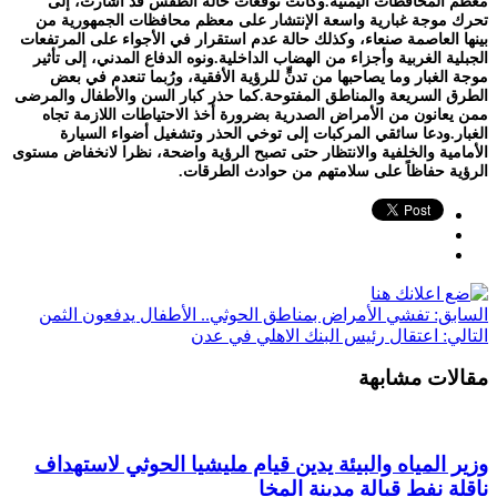
معظم المحافظات اليمنية.وكانت توقعات حالة الطقس قد أشارت، إلى
تحرك موجة غبارية واسعة الإنتشار على معظم محافظات الجمهورية من
بينها العاصمة صنعاء، وكذلك حالة عدم استقرار في الأجواء على المرتفعات
الجبلية الغربية وأجزاء من الهضاب الداخلية.ونوه الدفاع المدني، إلى تأثير
موجة الغبار وما يصاحبها من تدنٍّ للرؤية الأفقية، ورُبما تنعدم في بعض
الطرق السريعة والمناطق المفتوحة.كما حذر كبار السن والأطفال والمرضى
ممن يعانون من الأمراض الصدرية بضرورة أخذ الاحتياطات اللازمة تجاه
الغبار.ودعا سائقي المركبات إلى توخي الحذر وتشغيل أضواء السيارة
الأمامية والخلفية والانتظار حتى تصبح الرؤية واضحة، نظرا لانخفاض مستوى
الرؤية حفاظاً على سلامتهم من حوادث الطرقات.
السابق:
تفشي الأمراض بمناطق الحوثي.. الأطفال يدفعون الثمن
التالي:
اعتقال رئيس البنك الاهلي في عدن
مقالات مشابهة
وزير المياه والبيئة يدين قيام مليشيا الحوثي لاستهداف
ناقلة نفط قبالة مدينة المخا