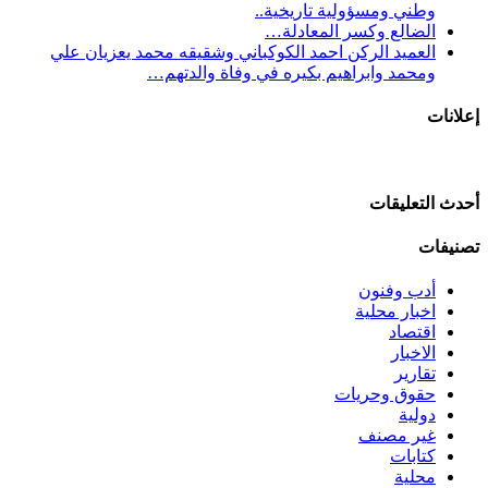
وطني ومسؤولية تاريخية..
الضالع وكسر المعادلة…
العميد الركن احمد الكوكباني وشقيقه محمد يعزيان علي
ومحمد وابراهيم بكيره في وفاة والدتهم…
إعلانات
أحدث التعليقات
تصنيفات
أدب وفنون
اخبار محلية
اقتصاد
الاخبار
تقارير
حقوق وحريات
دولية
غير مصنف
كتابات
محلية