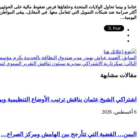
ختاما و بينما تحاول الولايات المتحدة وحلفاؤها فرض ضغوط مالية على الحوثيين
أكثر صرامة ضد شبكات التمويل التي تتعامل معها. في المقابل، يبقى المواطن
اليومية…
السابق:
العميد عياش بهيدر مديرصندوق النظافة بالحديدة يكرم مؤسس
التالي:
سكرتارية الاشتراكي بمديرية سيئون تناقش التقرير السنوي لنشاط المنظمة خلال ا
مقالات مشابهة
اشتراكي الشيخ عثمان يناقش ترتيب الأوضاع التنظيمية ويو
6 أغسطس، 2026
اليمن… القضية التي تتأرجح بين الهامش ومركز الصراع…