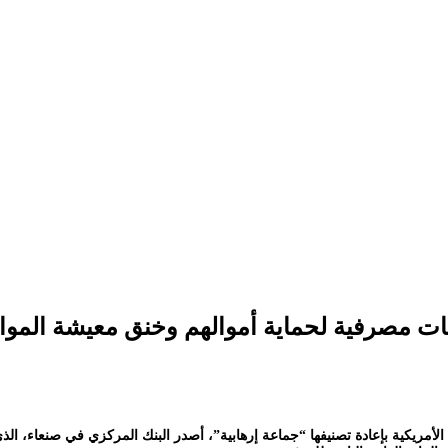
هات مصرفية لحماية أموالهم وخنق معيشة المواط
أمريكية بإعادة تصنيفها “جماعة إرهابية”، أصدر البنك المركزي في صنعاء، ال