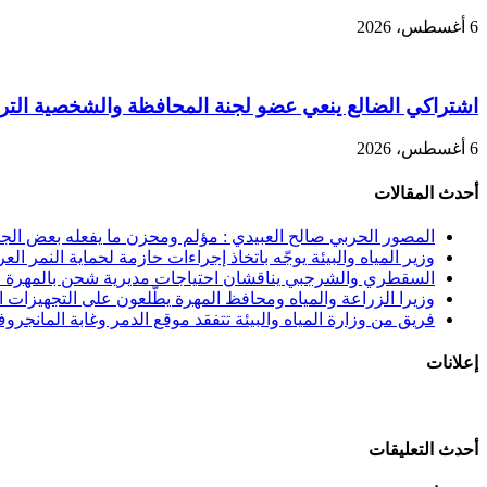
6 أغسطس، 2026
اشتراكي الضالع ينعي عضو لجنة المحافظة والشخصية التربو
6 أغسطس، 2026
أحدث المقالات
المصور الحربي صالح العبيدي : مؤلم ومحزن ما يفعله بعض الجنوب
وزير المياه والبيئة يوجّه باتخاذ إجراءات حازمة لحماية النمر الع
السقطري والشرجبي يناقشان احتياجات مديرية شحن بالمهرة في
وزيرا الزراعة والمياه ومحافظ المهرة يطّلعون على التجهيزات الن
فريق من وزارة المياه والبيئة تتفقد موقع الدمر وغابة المانجرو
إعلانات
أحدث التعليقات