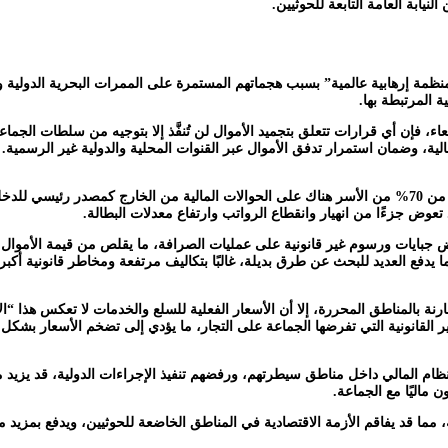
نيابة العامة التابعة للحوثيين.
 “منظمة إرهابية عالمية” بسبب هجماتهم المستمرة على الممرات البحرية الدولية
 المرتبطة بها.
ء، فإن أي قرارات تتعلق بتجميد الأموال لن تُنفَّذ إلا بتوجيه من سلطات الجماع
ية، وضمان استمرار تدفق الأموال عبر القنوات المحلية والدولية غير الرسمية.
يواجه الاقتصاد في مناطق سيطرة الحوثيين صعوبات متزايدة، حيث تعتمد أكثر من 70% من الأسر هناك على الحوالات 
عوض جزءًا من انهيار وانقطاع الرواتب وارتفاع معدلات البطالة.
ض جبايات ورسوم غير قانونية على عمليات الصرافة، ما يقلص من قيمة الأموال ا
يدفع العديد للبحث عن طرق بديلة، غالبًا بتكاليف مرتفعة ومخاطر قانونية أكبر.
 بالمناطق المحررة، إلا أن الأسعار الفعلية للسلع والخدمات لا تعكس هذا “
 القانونية التي تفرضها الجماعة على التجار، ما يؤدي إلى تضخم الأسعار بشكل
ظام المالي داخل مناطق سيطرتهم، ورفضهم تنفيذ الإجراءات الدولية، قد يزيد 
ماليًا مع الجماعة.
لية، مما قد يفاقم الأزمة الاقتصادية في المناطق الخاضعة للحوثيين، ويدفع بمز