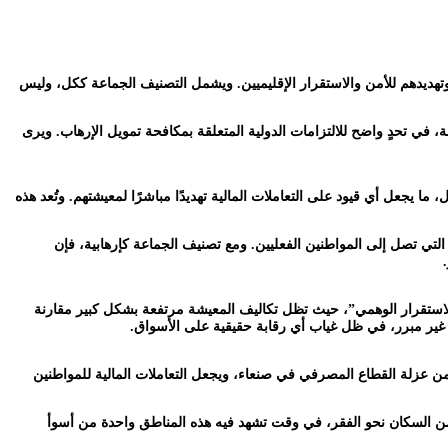
 وتهديدهم للأمن والاستقرار الإقليميين. ويشمل التصنيف الجماعة ككل، وليس
ة، في تحدٍ واضح للالتزامات الدولية المتعلقة بمكافحة تمويل الإرهاب. ويرى
المالية من الخارج كمصدر رئيسي للدخل، ما يجعل أي قيود على التعاملات المالية تهديدًا مباشرًا لمعيشتهم. وتُعد هذه
لتي تصل إلى المواطنين الفعليين. ومع تصنيف الجماعة كإرهابية، فإن
الاستقرار الوهمي”، حيث تظل تكاليف المعيشة مرتفعة بشكل كبير مقارنة
 غير مبرر، في ظل غياب أي رقابة حقيقية على الأسواق.
من عزلة القطاع المصرفي في صنعاء، ويجعل التعاملات المالية للمواطنين
يد من السكان نحو الفقر، في وقت تشهد فيه هذه المناطق واحدة من أسوأ