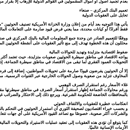
بعدم تجميد أصول أو أموال المشمولين في القوائم الدولية للإرهاب إلا بقرار من ال
تعميم البنك المركزي – صنعاء
تحايل على العقوبات الدولية
يأتي هذا التوجيه بعد أيام من إعلان وزارة الخزانة الأمريكية تصنيف الحوثيين
فقط أفرادًا أو كيانات محددة، مما يعني فرض قيود صارمة على التعاملات المالية
ووفقًا للتعميم الصادر عن وحدة جمع المعلومات المالية بالبنك المركزي في صنعا
محللون أن هذه الخطوة تهدف إلى منع تأثير العقوبات على أنشطة الحوثيين المال
ضغوط اقتصادية متزايدة وتهديد للحوالات المالية
التحويلات العمود الفقري لما تبقى من الاقتصاد في مناطق سيطرة الجماعة، إذ ت
إلا أن الحوثيين يفرضون قيودًا صارمة على تحويلات المواطنين، إضافة إلى فر
المخاوف تتزايد من صعوبة وصول الحوالات الخارجية عبر القنوات الرسمية، مما 
غلاء الأسعار رغم استقرار الصرف الوهمي
ورغم محاولات الجماعة إظهار استقرار أسعار الصرف في مناطق سيطرتها مقارنة
بالمحافظات الخاضعة للحكومة الشرعية. ويرجع ذلك إلى الاحتكار والضرائب غير
انعكاسات خطيرة للعقوبات والالتفاف الحوثي
و بحسب خبراء اقتصاديون لصحيفة الثوري أن استمرار الحوثيين في التحكم بالن
والشركات أكثر صعوبة، خصوصًا مع تصاعد القيود الأمريكية على أي جهات تتعاون 
كما يتوقع أن تؤدي هذه العقوبات إلى تعقيد عمليات الاستيراد والتحويلات الما
الأزمات الإنسانية عالميًا.