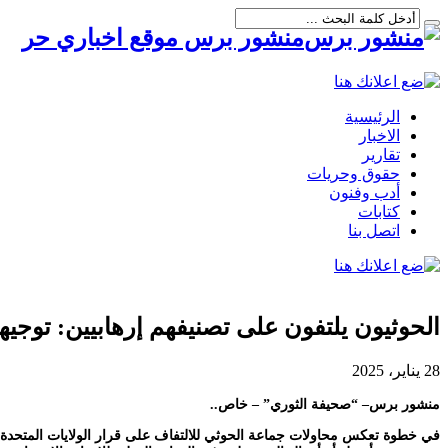
منشور برس موقع اخباري حر
الرئيسية
الاخبار
تقارير
حقوق وحريات
أدب وفنون
كتابات
اتصل بنا
الحوثيون يلتفون على تصنيفهم إرهابيين: توجي
28 يناير، 2025
منشور برس– “صحيفة الثوري” – خاص..
في خطوة تعكس محاولات جماعة الحوثي للالتفاف على قرار الولايات المتحدة ال