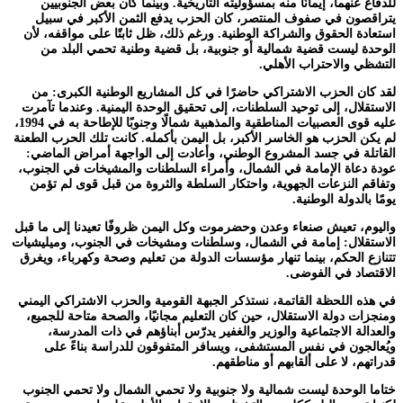
للدفاع عنهما، إيمانًا منه بمسؤوليته التاريخية. وبينما كان بعض الجنوبيين
يتراقصون في صفوف المنتصر، كان الحزب يدفع الثمن الأكبر في سبيل
استعادة الحقوق والشراكة الوطنية. ورغم ذلك، ظل ثابتًا على مواقفه، لأن
الوحدة ليست قضية شمالية أو جنوبية، بل قضية وطنية تحمي البلد من
التشظي والاحتراب الأهلي.
لقد كان الحزب الاشتراكي حاضرًا في كل المشاريع الوطنية الكبرى: من
الاستقلال، إلى توحيد السلطنات، إلى تحقيق الوحدة اليمنية. وعندما تآمرت
عليه قوى العصبيات المناطقية والمذهبية شمالًا وجنوبًا للإطاحة به في 1994،
لم يكن الحزب هو الخاسر الأكبر، بل اليمن بأكمله. كانت تلك الحرب الطعنة
القاتلة في جسد المشروع الوطني، وأعادت إلى الواجهة أمراض الماضي:
عودة دعاة الإمامة في الشمال، وأمراء السلطنات والمشيخات في الجنوب،
وتفاقم النزعات الجهوية، واحتكار السلطة والثروة من قبل قوى لم تؤمن
يومًا بالدولة الوطنية.
واليوم، تعيش صنعاء وعدن وحضرموت وكل اليمن ظروفًا تعيدنا إلى ما قبل
الاستقلال: إمامة في الشمال، وسلطنات ومشيخات في الجنوب، وميليشيات
تتنازع الحكم، بينما تنهار مؤسسات الدولة من تعليم وصحة وكهرباء، ويغرق
الاقتصاد في الفوضى.
في هذه اللحظة القاتمة، نستذكر الجبهة القومية والحزب الاشتراكي اليمني
ومنجزات دولة الاستقلال، حين كان التعليم مجانيًا، والصحة متاحة للجميع،
والعدالة الاجتماعية والوزير والغفير يدرّس أبناؤهم في ذات المدرسة،
ويُعالجون في نفس المستشفى، ويسافر المتفوقون للدراسة بناءً على
قدراتهم، لا على ألقابهم أو مناطقهم.
ختاما الوحدة ليست شمالية ولا جنوبية ولا تحمي الشمال ولا تحمي الجنوب