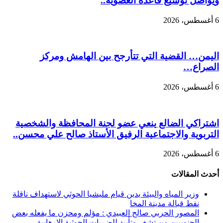
ويواصل توسيع قاعدة العضوية..
6 أغسطس، 2026
اليمن… القضية التي تتأرجح بين الهامش ومركز
الصراع…
6 أغسطس، 2026
اشتراكي الضالع ينعي عضو لجنة المحافظة والشخصية
التربوية والاجتماعية الرفيق الأستاذ صالح علي محسن..
6 أغسطس، 2026
أحدث المقالات
وزير المياه والبيئة يدين قيام مليشيا الحوثي لاستهداف ناقلة
نفط قبالة مدينة المخا
المصور الحربي صالح العبيدي : مؤلم ومحزن ما يفعله بعض
الجنوبيين من تشفٍ وتأييد للضربات الحوثية الإرهابية