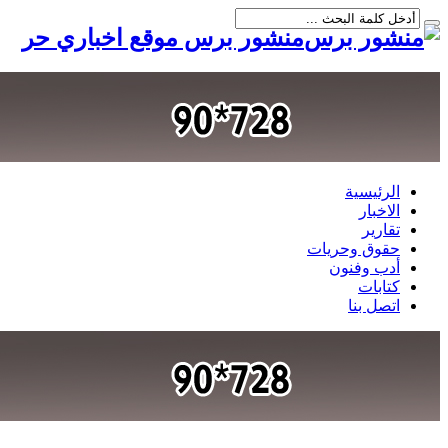
منشور برس موقع اخباري حر
الرئيسية
الاخبار
تقارير
حقوق وحريات
أدب وفنون
كتابات
اتصل بنا