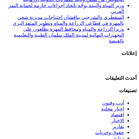
وزير المياه والبيئة يوجّه باتخاذ إجراءات حازمة لحماية النمر
العربي
السقطري والشرجبي يناقشان احتياجات مديرية شحن
بالمهرة في قطاعي الزراعة والمياه وتطوير المنفذ البري
وزيرا الزراعة والمياه ومحافظ المهرة يطّلعون على
التجهيزات النهائية لمدينة الملك سلمان الطبية والتعليمية
بالغيضة
إعلانات
أحدث التعليقات
تصنيفات
أدب وفنون
اخبار محلية
اقتصاد
الاخبار
تقارير
حقوق وحريات
دولية