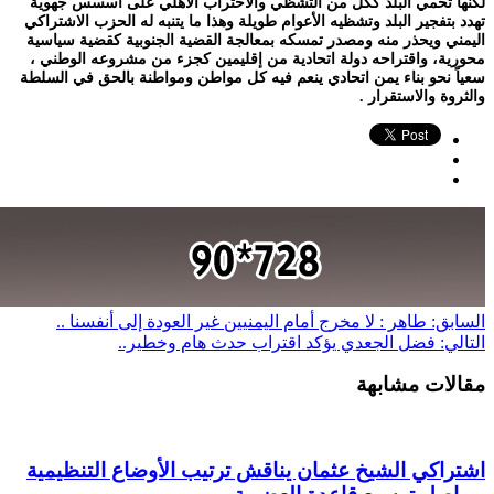
لكنها تحمي البلد ككل من التشظي والاحتراب الأهلي على اسسس جهوية
تهدد بتفجير البلد وتشظيه الأعوام طويلة وهذا ما يتنبه له الحزب الاشتراكي
اليمني ويحذر منه ومصدر تمسكه بمعالجة القضية الجنوبية كقضية سياسية
محورية، واقتراحه دولة اتحادية من إقليمين كجزء من مشروعه الوطني ،
سعياً نحو بناء يمن اتحادي ينعم فيه كل مواطن ومواطنة بالحق في السلطة
والثروة والاستقرار .
السابق:
طاهر : لا مخرج أمام اليمنيين غير العودة إلى أنفسنا ..
التالي:
فضل الجعدي يؤكد اقتراب حدث هام وخطير..
مقالات مشابهة
اشتراكي الشيخ عثمان يناقش ترتيب الأوضاع التنظيمية