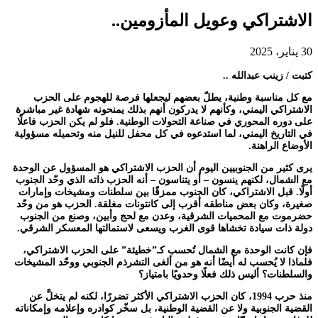
الاشتراكي وعويل المأزومين..
30 يناير، 2025
كتبت / زينب عبدالله ..
مع كل مناسبة وطنية، يطلّ بعضهم ليجعلها فرصة للهجوم على الحزب
الاشتراكي اليمني، وكأنهم لا يدركون أنهم بذلك يمنحونه شهادة غير مباشرة
على دوره المحوري في صناعة التحولات الوطنية. فلو لم يكن الحزب فاعلًا
في التاريخ اليمني، لما استدعوه في كل محفل للنيل منه وتحميله مسؤولية
الأوضاع الراهنة.
يرى كثير من الجنوبيين اليوم أن الحزب الاشتراكي هو المسؤول عن الوحدة
مع الشمال، لكنهم ينسون – أو يتناسون – أنه الحزب ذاته الذي وحّد الجنوب
أولًا. قبل الاشتراكي، كان الجنوب ممزقًا بين سلطنات ومشيخات وإمارات
صغيرة، وكان بعض مناطقه أقرب إلى كانتونات مغلقة. الحزب هو من وحّد
حضرموت مع المحميات الشرقية، وعدن مع لحج وأبين، وصنع من الجنوب
دولة ذات سيادة تخشاها قوى الغرب ويسعى لاستمالتها المعسكر الشرقي.
فإن كانت الوحدة مع الشمال تُحسب كـ”خطيئة” على الحزب الاشتراكي،
فلماذا لا يُحسب له أيضًا أنه هو من ألغى التشرذم الجنوبي ووحّد المشيخات
والسلطنات؟ أليس ذلك فعلًا وحدويًا بامتياز؟
منذ حرب 1994، كان الحزب الاشتراكي الأكثر تضررًا، لكنه لم يتخلَّ عن
القضية الجنوبية ولا عن القضية الوطنية، بل سخّر كوادره وإعلامه وإمكاناته