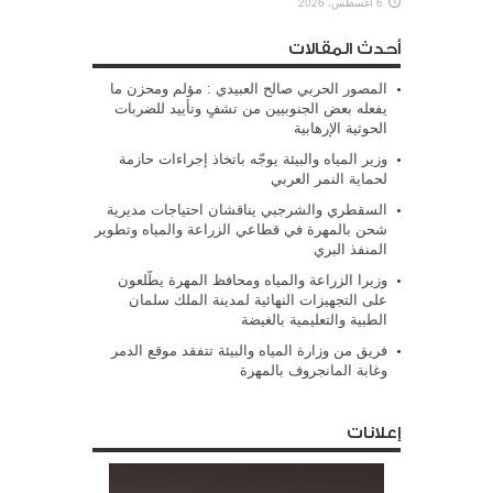
6 أغسطس، 2026
أحدث المقالات
المصور الحربي صالح العبيدي : مؤلم ومحزن ما
يفعله بعض الجنوبيين من تشفٍ وتأييد للضربات
الحوثية الإرهابية
وزير المياه والبيئة يوجّه باتخاذ إجراءات حازمة
لحماية النمر العربي
السقطري والشرجبي يناقشان احتياجات مديرية
شحن بالمهرة في قطاعي الزراعة والمياه وتطوير
المنفذ البري
وزيرا الزراعة والمياه ومحافظ المهرة يطّلعون
على التجهيزات النهائية لمدينة الملك سلمان
الطبية والتعليمية بالغيضة
فريق من وزارة المياه والبيئة تتفقد موقع الدمر
وغابة المانجروف بالمهرة
إعلانات