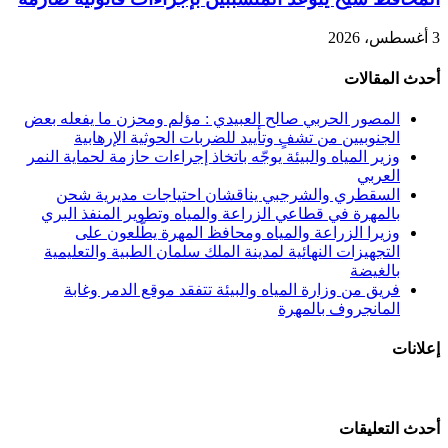
3 أغسطس، 2026
أحدث المقالات
المصور الحربي صالح العبيدي : مؤلم ومحزن ما يفعله بعض
الجنوبيين من تشفٍ وتأييد للضربات الحوثية الإرهابية
وزير المياه والبيئة يوجّه باتخاذ إجراءات حازمة لحماية النمر
العربي
السقطري والشرجبي يناقشان احتياجات مديرية شحن
بالمهرة في قطاعي الزراعة والمياه وتطوير المنفذ البري
وزيرا الزراعة والمياه ومحافظ المهرة يطّلعون على
التجهيزات النهائية لمدينة الملك سلمان الطبية والتعليمية
بالغيضة
فريق من وزارة المياه والبيئة تتفقد موقع الدمر وغابة
المانجروف بالمهرة
إعلانات
أحدث التعليقات