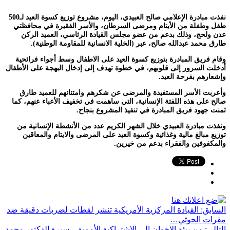
نفذت مبادرة الإعلامي صالح العبيدي، اليوم، مشروع توزيع كسوة العيد لـ500
طفل وطفلة من الأيتام ومرضى السرطان، والأسر الفقيرة في محافظتي
عدن ولحج، وذلك بدعم من عضو مجلس القيادة الرئاسي، العميد الركن
طارق محمد عبدالله صالح، عبر (الخلية الانسانية للمقاومة الوطنية).
وقام فريق المبادرة بتوزيع كسوة العيد على الاطفال وسط أجواء فرائحية
أدخلت السرور إلى قلوبهم، في خطوة تهدف إلى إدخال البهجة على الأطفال
وإشعارهم بفرحة العيد.
وأعربت الأسر المستفيدة والمرضى عن شكرهم وامتنانهم للعميد طارق
صالح على هذه اللفتة الإنسانية، التي ساهمت في تخفيف الأعباء عنهم، كما
ثمنت جهود فريق المبادرة في تنفيذ المشروع بنجاح.
ونفذت مبادرة العبيدي خلال الشهر الكريم عدد من الأنشطة الإنسانية من
توزيع مبالغ مالية وغذائية وكسوة العيد على المرضى والايتام والمعاقين
والمكفوفين والفقراء بدعم من خيرين.
السابق:
القيادة المركزية الأمريكية تنشر لقطات لضربات دقيقة ضد
مقرات الحوثي…
التالي:
من بيئة الإخوان إلى الاشتراكية الأممية .. سيرة الدكتور محمد