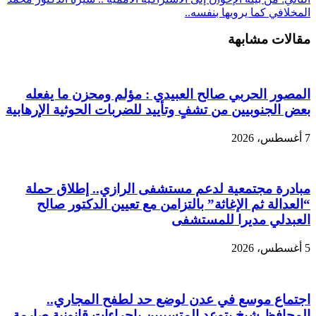
المخلافي كما يرويها بنفسه..
مقالات مشابهة
المصور الحربي صالح العبيدي : مؤلم ومحزن ما يفعله
بعض الجنوبيين من تشفٍ وتأييد للضربات الحوثية الإرهابية
7 أغسطس، 2026
مبادرة مجتمعية لدعم مستشفى الرازي.. إطلاق حملة
“العدالة ثم الإغاثة” بالتزامن مع تعيين الدكتور صالح
العبدلي مديرا للمستشفى
5 أغسطس، 2026
اجتماع موسع في عدن لوضع حد لطفح المجاري..
المحافظ شيخ يتوعد المتسببين بإجراءات قانونية صارمة