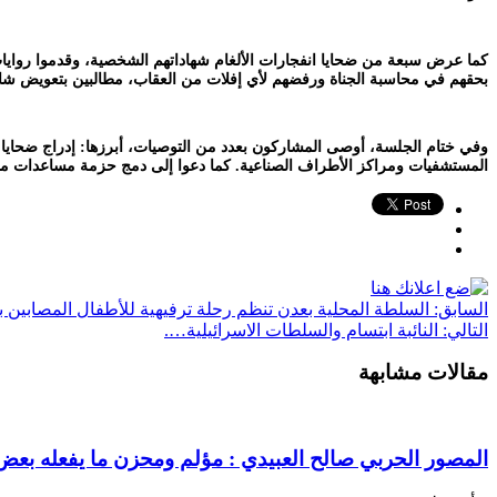
كما عرض سبعة من ضحايا انفجارات الألغام شهاداتهم الشخصية، وقدموا روايات 
بحقهم في محاسبة الجناة ورفضهم لأي إفلات من العقاب، مطالبين بتعويض شا
وفي ختام الجلسة، أوصى المشاركون بعدد من التوصيات، أبرزها: إدراج ضحايا
المستشفيات ومراكز الأطراف الصناعية. كما دعوا إلى دمج حزمة مساعدات متكا
السابق:
السلطة المحلية بعدن تنظم رحلة ترفيهية للأطفال المصابين با
التالي:
النائبة ابتسام والسلطات الاسرائيلية….
مقالات مشابهة
المصور الحربي صالح العبيدي : مؤلم ومحزن ما يفعله بعض ا