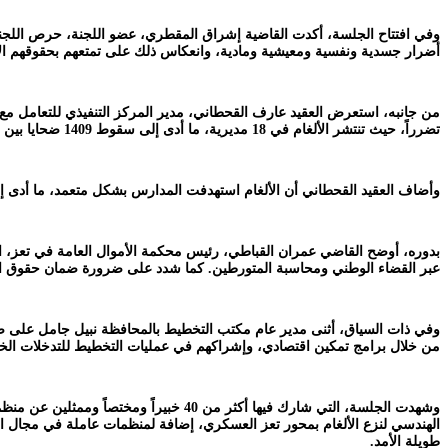
وفي افتتاح الجلسة، أكدت القاضية إشراق المقطري، عضو اللجنة، حرص اللجنة عل
أضرار جسدية ونفسية ومعيشية ومادية، وانعكاس ذلك على تمتعهم بحقوقهم ال
من جانبه، استعرض العقيد عارف القحطاني، مدير المركز التنفيذي للتعامل مع 
تضرراً، حيث تنتشر الألغام في 18 مديرية، ما أدى إلى سقوط 1409 ضحايا بين قتيل وجريح.
وأضاف العقيد القحطاني أن الألغام استهدفت المدارس بشكل متعمد، ما أدى إلى تدمير 82 مدرسة وحرمان آلاف الأطفال من حقهم في التعليم، لافتاً إلى قيام جماعة الحوثي بتطوير وإعادة تصنيع الألغام 
بدوره، أوضح القاضي عمران القباطي، رئيس محكمة الأموال العامة في تعز، الإط
عبر القضاء الوطني ومحاسبة المتورطين. كما شدد على ضرورة ضمان حقوق الضح
وفي ذات السياق، أثنى مدير عام مكتب التخطيط بالمحافظة نبيل جامل على صمو
من خلال برامج تمكين اقتصادي، وإشراكهم في عمليات التخطيط للتدخلات الخا
وشهدت الجلسة، التي شارك فيها أكثر من 
الهندسي لنزع الألغام بمحور تعز العسكري، إضافة لمنظمات عاملة في مجال الرص
طويلة الأمد.