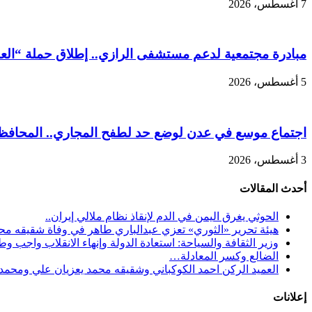
7 أغسطس، 2026
مبادرة مجتمعية لدعم مستشفى الرازي.. إطلاق حملة “العدال
5 أغسطس، 2026
اجتماع موسع في عدن لوضع حد لطفح المجاري.. المحافظ ش
3 أغسطس، 2026
أحدث المقالات
الحوثي يغرق اليمن في الدم لإنقاذ نظام ملالي إيران..
هيئة تحرير «الثوري» تعزي عبدالباري طاهر في وفاة شقيقه مح
وزير الثقافة والسياحة: استعادة الدولة وإنهاء الانقلاب واجب و
الضالع وكسر المعادلة…
العميد الركن احمد الكوكباني وشقيقه محمد يعزيان علي ومحمد 
إعلانات