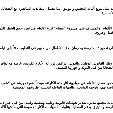
ى تنويع آليات التحقيق والتوثيق، بما يشمل المقابلات المباشرة مع الضحايا، و
أساسية.
الألغام، والمشرف على مشروع “مسام” لنزع الألغام في تعز، حجم الخطر الذي تم
باستخدام خبرات إيرانية.
ار القانوني الوطني والدولي الرافض لزراعة الألغام الفردية، خاصة مع توافر أد
ايا من قبل الدولة وأجهزتها المعنية.
د ضحايا الألغام في مواجهة آثار هذه الكارثة، مؤكداً أهمية دورهم في كشف 
صة بهم، وتوجيه المانحين والجهات الفاعلة لتحسين ظروفهم المعيشية.
40 خبيراً ومختصاً وممثلين عن منظمات مجتمع مدني، تقديم شهادات قانونية وطبية ونفسية وفنية، م
د والتوثيق ودعم الضحايا. وتناولت الشهادات الآثار الجسيمة التي خلفتها الأ