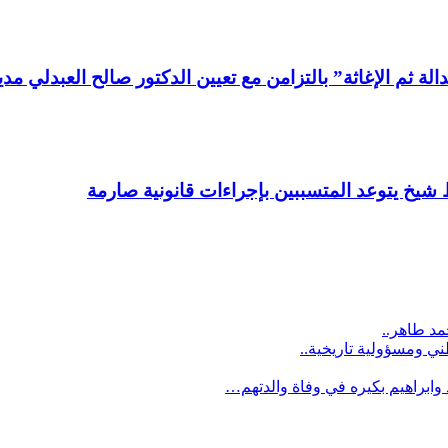
ة ثم الإغاثة” بالتزامن مع تعيين الدكتور صالح العبدلي م
يخ يتوعد المتسببين بإجراءات قانونية صارمة
مد طاهر..
طني ومسؤولية تاريخية..
وابراهيم بكيره في وفاة والدتهم…