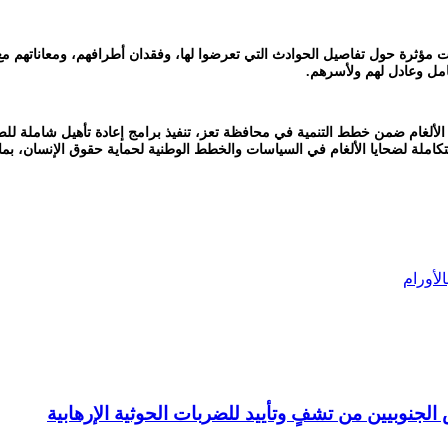
مؤثرة حول تفاصيل الحوادث التي تعرضوا لها، وفقدان أطرافهم، ومعاناتهم مع ا
مل وعادل لهم ولأسرهم.
 الألغام ضمن خطط التنمية في محافظة تعز، تنفيذ برامج إعادة تأهيل شاملة 
ملة لضحايا الألغام في السياسات والخطط الوطنية لحماية حقوق الإنسان، بما
لأورام
لجنوبيين من تشفٍ وتأييد للضربات الحوثية الإرهابية