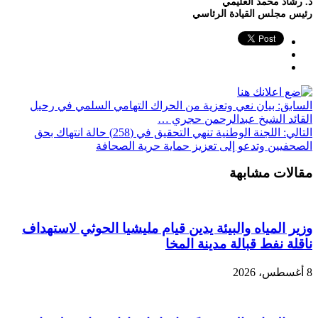
د. رشاد محمد العليمي
رئيس مجلس القيادة الرئاسي
السابق:
بيان نعي وتعزية من الحراك التهامي السلمي في رحيل
القائد الشيخ عبدالرحمن حجري …
التالي:
اللجنة الوطنية تنهي التحقيق في (258) حالة انتهاك بحق
الصحفيين وتدعو إلى تعزيز حماية حرية الصحافة
مقالات مشابهة
وزير المياه والبيئة يدين قيام مليشيا الحوثي لاستهداف
ناقلة نفط قبالة مدينة المخا
8 أغسطس، 2026