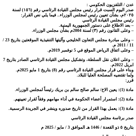
عدن / التلفزيون الحكومي :
صدر اليوم السبت قرار رئيس مجلس القيادة الرئاسي رقم (١٥٦) لسنة
٢٠٢٥م، بشأن تعيين رئيس لمجلس الوزراء.. فيما يلي نص القرار:
رئيس مجلس القيادة الرئاسي
– بعد الاطلاع على دستور الجمهورية اليمنية.
– وعلى القانون رقم (٣) لسنة 2004م بشأن مجلس الوزراء.
– وعلى مبادرة مجلس التعاون الخليجي وآليتها التنفيذية الموقعتين بتاريخ 23 /
11 / 2011 م.
– وعلى اتفاق الرياض الموقع في 5 نوفمبر 2019م.
– وعلى اعلان نقل السلطة، وتشكيل مجلس القيادة الرئاسي الصادر بتاريخ 7
ابريل 2022م.
وبناء على قرار مجلس القيادة الرئاسي رقم (8) بتاريخ 1 مايو 2025م.
ولما تقتضيه المصلحة العليا للبلاد.
قرر:
مادة (1): يعين الاخ/ سالم صالح سالم بن بريك رئيساً لمجلس الوزراء.
مادة (2): استمرار أعضاء الحكومة في أداء مهامهم وفقاً لقرار تعيينهم.
مادة (3): يعمل بهذا القرار من تاريخ صدوره وينشر في الجريدة الرسمية.
صدر برئاسة مجلس القيادة الرئاسي
بتاريخ ٥ ذو القعدة / 1446 هـ الموافق 3 / مايو / 2025 م