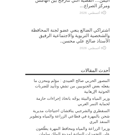
اليمن… القضية التي تتأرجح بين الهامش
ومركز الصراع…
6 أغسطس، 2026
اشتراكي الضالع ينعي عضو لجنة المحافظة
والشخصية التربوية والاجتماعية الرفيق
الأستاذ صالح علي محسن..
6 أغسطس، 2026
أحدث المقالات
المصور الحربي صالح العبيدي : مؤلم ومحزن ما
يفعله بعض الجنوبيين من تشفٍ وتأييد للضربات
الحوثية الإرهابية
وزير المياه والبيئة يوجّه باتخاذ إجراءات حازمة
لحماية النمر العربي
السقطري والشرجبي يناقشان احتياجات مديرية
شحن بالمهرة في قطاعي الزراعة والمياه وتطوير
المنفذ البري
وزيرا الزراعة والمياه ومحافظ المهرة يطّلعون
على التجهيزات النهائية لمدينة الملك سلمان