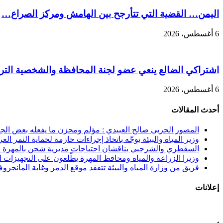
اليمن… القضية التي تتأرجح بين الهامش ومركز الصراع…
6 أغسطس، 2026
اشتراكي الضالع ينعي عضو لجنة المحافظة والشخصية التربو
6 أغسطس، 2026
أحدث المقالات
المصور الحربي صالح العبيدي : مؤلم ومحزن ما يفعله بعض الجنوب
وزير المياه والبيئة يوجّه باتخاذ إجراءات حازمة لحماية النمر الع
السقطري والشرجبي يناقشان احتياجات مديرية شحن بالمهرة في
وزيرا الزراعة والمياه ومحافظ المهرة يطّلعون على التجهيزات الن
فريق من وزارة المياه والبيئة تتفقد موقع الدمر وغابة المانجرو
إعلانات