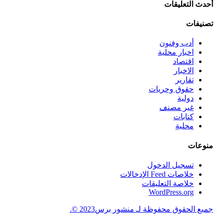
أحدث التعليقات
تصنيفات
أدب وفنون
اخبار محلية
اقتصاد
الاخبار
تقارير
حقوق وحريات
دولية
غير مصنف
كتابات
محلية
منوعات
تسجيل الدخول
خلاصات Feed الإدخالات
خلاصة التعليقات
WordPress.org
جميع الحقوق محفوظة لـ منشور برس2023 ©.