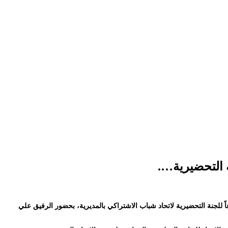
ة التحضيرية….
م سكرتير أول منظمة #الحزب_الاشتراكي_اليمني بمديرية خنفر محافظة ابين صباح اليوم الأحد الموافق 7 سبتمبر 2025م، اجتماعاً للجنة التحضيرية لاتحاد شباب الاشتراكي بالمديرية، بحضور الرفيق علي