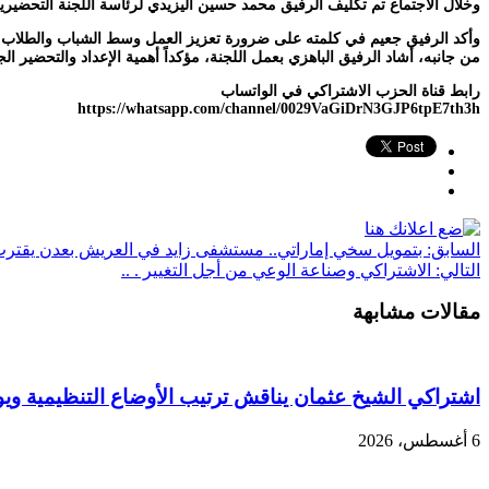
وخلال الاجتماع تم تكليف الرفيق محمد حسين اليزيدي لرئاسة اللجنة التحضيرية للا
وأكد الرفيق جعيم في كلمته على ضرورة تعزيز العمل وسط الشباب والطلاب والا
من جانبه، أشاد الرفيق الباهزي بعمل اللجنة، مؤكداً أهمية الإعداد والتحضير ا
رابط قناة الحزب الاشتراكي في الواتساب
https://whatsapp.com/channel/0029VaGiDrN3GJP6tpE7th3h
السابق:
بتمويل سخي إماراتي.. مستشفى زايد في العريش بعدن يقترب 
التالي:
الاشتراكي وصناعة الوعي من أجل التغيير . ..
مقالات مشابهة
اشتراكي الشيخ عثمان يناقش ترتيب الأوضاع التنظيمية ويو
6 أغسطس، 2026