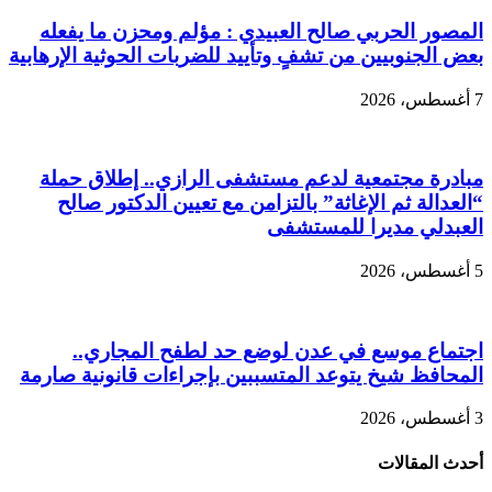
المصور الحربي صالح العبيدي : مؤلم ومحزن ما يفعله
بعض الجنوبيين من تشفٍ وتأييد للضربات الحوثية الإرهابية
7 أغسطس، 2026
مبادرة مجتمعية لدعم مستشفى الرازي.. إطلاق حملة
“العدالة ثم الإغاثة” بالتزامن مع تعيين الدكتور صالح
العبدلي مديرا للمستشفى
5 أغسطس، 2026
اجتماع موسع في عدن لوضع حد لطفح المجاري..
المحافظ شيخ يتوعد المتسببين بإجراءات قانونية صارمة
3 أغسطس، 2026
أحدث المقالات