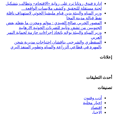
إدارة فندق روتانا ترد على رواية «الاقتحام» وتطالب بتشكيل
لجنة مستقلة للتحقيق وكشف ملابسات الواقعة…
وزير المياه والبيئة يدين قيام مليشيا الحوثي لاستهداف ناقلة
نفط قبالة مدينة المخا
المصور الحربي صالح العبيدي : مؤلم ومحزن ما يفعله بعض
الجنوبيين من تشفٍ وتأييد للضربات الحوثية الإرهابية
وزير المياه والبيئة يوجّه باتخاذ إجراءات حازمة لحماية النمر
العربي
السقطري والشرجبي يناقشان احتياجات مديرية شحن
بالمهرة في قطاعي الزراعة والمياه وتطوير المنفذ البري
إعلانات
أحدث التعليقات
تصنيفات
أدب وفنون
اخبار محلية
اقتصاد
الاخبار