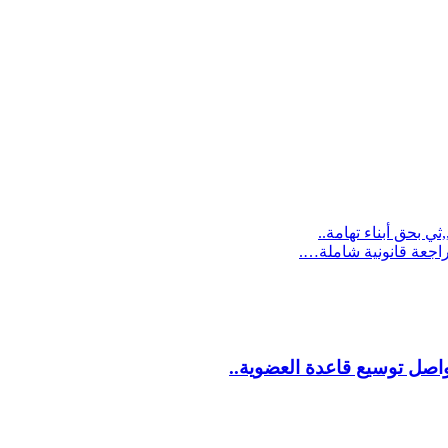
ي بحق أبناء تهامة..
راجعة قانونية شاملة….
اصل توسيع قاعدة العضوية..