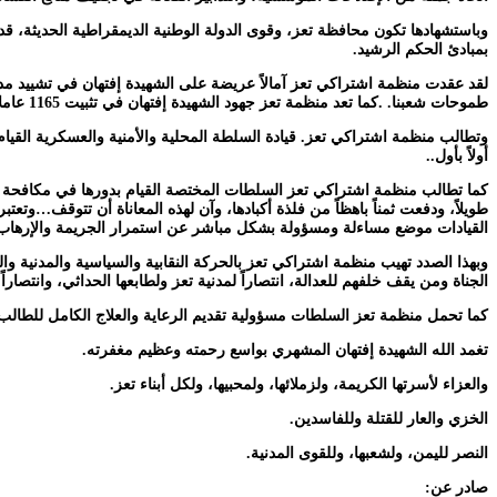
وباستشهادها تكون محافظة تعز، وقوى الدولة الوطنية الديمقراطية الحديثة، قد 
بمبادئ الحكم الرشيد.
لقد عقدت منظمة اشتراكي تعز آمالاً عريضة على الشهيدة إفتهان في تشييد مد
طموحات شعبنا. .كما تعد منظمة تعز جهود الشهيدة إفتهان في تثبيت 1165 عاملاً وموظفاً إحدى البصمات .التي عكست انحيازها لتأمين عمال النظافة ..
وتطالب منظمة اشتراكي تعز. قيادة السلطة المحلية والأمنية والعسكرية القيا
أولاً بأول..
كما تطالب منظمة اشتراكي تعز السلطات المختصة القيام بدورها في مكافحة أوك
طويلاً، ودفعت ثمناً باهظاً من فلذة أكبادها، وآن لهذه المعاناة أن تتوقف…
القيادات موضع مساءلة ومسؤولة بشكل مباشر عن استمرار الجريمة والإرهاب
وبهذا الصدد تهيب منظمة اشتراكي تعز بالحركة النقابية والسياسية والمدنية و
الجناة ومن يقف خلفهم للعدالة، انتصاراً لمدنية تعز ولطابعها الحداثي، وانتصاراً 
كما تحمل منظمة تعز السلطات مسؤولية تقديم الرعاية والعلاج الكامل للطا
تغمد الله الشهيدة إفتهان المشهري بواسع رحمته وعظيم مغفرته.
والعزاء لأسرتها الكريمة، ولزملائها، ولمحبيها، ولكل أبناء تعز.
الخزي والعار للقتلة وللفاسدين.
النصر لليمن، ولشعبها، وللقوى المدنية.
صادر عن: