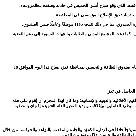
محافظة، الذي وقع صباح أمس الخميس في حادثة وصفت بـ«المروعة».
ات فساد تعيق الإصلاح المؤسسي في المحافظة.
كما دعت المجتمع المدني والنقابات والجهات النسوية إلى دعم القضية
بقلوبٍ مكلومة يملؤها الغضب والحزن، تلقت سكرتارية منظمة #الحزب_الاشتراكي_اليمني بمحافظة تعز النبأ الفاجع باغتيال الأستاذة إفتهان المشهري – مديرعام صندوق النظافة والتحسين بمحافظة تعز، صباح هذا اليوم الموافق 18
 الحاصل في تعز.
أخلاقية والدينية والإنسانية؛ وما كان لهذا المجرم أن يُقدِم على هذه
رد العاملين، وإغلاقه، وتهديد المدير العام الشهيدة إفتهان بالتصفية
المنصب استطاعت بحنكة واقتدار أن ترسي نموذجاً خلاقاً في الإدارة الكفؤة والجادة والمفعمة بالنزاهة والحوكمة، من خلال
دوق النظافة والتحسين خلال عقود من الزمن.