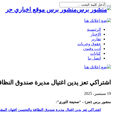
منشور برس موقع اخباري حر
الرئيسية
الاخبار
تقارير
حقوق وحريات
أدب وفنون
كتابات
اتصل بنا
اشتراكي تعز يدين اغتيال مديرة صندوق النظا
19 سبتمبر، 2025
منشور برس (تعز) – “صحيفة الثوري”:
اشتراكي تعز يدين اغتيال مديرة صندوق النظافة والتحسين افتهان الم