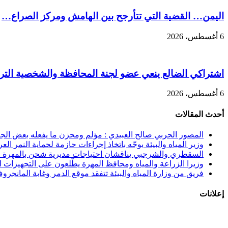
اليمن… القضية التي تتأرجح بين الهامش ومركز الصراع…
6 أغسطس، 2026
اشتراكي الضالع ينعي عضو لجنة المحافظة والشخصية التربو
6 أغسطس، 2026
أحدث المقالات
المصور الحربي صالح العبيدي : مؤلم ومحزن ما يفعله بعض الجنوب
وزير المياه والبيئة يوجّه باتخاذ إجراءات حازمة لحماية النمر الع
السقطري والشرجبي يناقشان احتياجات مديرية شحن بالمهرة في
وزيرا الزراعة والمياه ومحافظ المهرة يطّلعون على التجهيزات الن
فريق من وزارة المياه والبيئة تتفقد موقع الدمر وغابة المانجرو
إعلانات