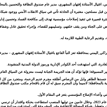
، اغتيال الأستاذة إفتهان المشهري، مدير عام صندوق النظافة والتحسين بال
من قبل مسلحين، معتبرة أن الحادثة تأتي في سياق الانفلات الأمني ووجود شبك
ض على الجناة ومن يقف خلفهم، وتسليمهم للقضاء، وإجراء تحقيق عادل وشفاف. 
تقديم الرعاية الطبية اللازمة له.
ادرة، التي استهدفت أحد الكوادر الإدارية ورموز الدولة المدنية المنشودة.
ير المسبوقة؛ فإنها تؤكد أن هذه الجريمة الجبانة ليست معزولة عن السياق العام
جسدها الطاهر وابل من الرصاص أطلقه مجرم عديم الرحمة، ومتجرد من كل القيم ال
 بالمحافظة؛ لاسيما وأن المجرم سبق له أن قام باقتحام مكتب صندوق النظافة، وط
ني وأعداء الإصلاح المؤسسي بتعز في المقام الأول.
لقد تولت الشهيدة إفتهان المشهري إدارة صندوق النظافة والتحسين في أكتوبر عام 2023، وخلال عامين من توليها 
اد، وتعطيل شبكة المصالح الانتفاعية وغير المشروعة التي استنزفت ميزانية صن