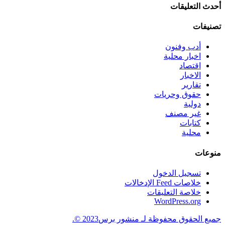
أحدث التعليقات
تصنيفات
أدب وفنون
اخبار محلية
اقتصاد
الاخبار
تقارير
حقوق وحريات
دولية
غير مصنف
كتابات
محلية
منوعات
تسجيل الدخول
خلاصات Feed الإدخالات
خلاصة التعليقات
WordPress.org
جميع الحقوق محفوظة لـ منشور برس2023 ©.