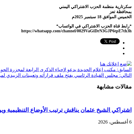
سكرتارية منظمة الحزب الاشتراكي اليمني
بمحافظة تعز
الخميس الموافق 18 سبتمبر 2025م
*رابط قناة الحزب الاشتراكي في الواتساب*
https://whatsapp.com/channel/0029VaGiDrN3GJP6tpE7th3h
السابق:
مكتب إعلام الحديدة يدعو لإحياء الذكرى الرابعة لمجزرة الحو,,ث
التالي:
مجلس القيادة الرئاسي يفتح ملف قراراته وتعيينات الزبيدي لم
مقالات مشابهة
اشتراكي الشيخ عثمان يناقش ترتيب الأوضاع التنظيمية ويو
6 أغسطس، 2026