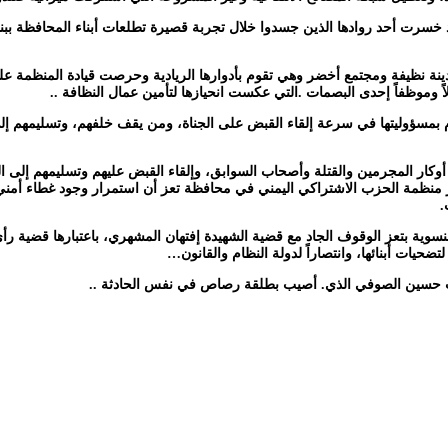
خسرت أحد روادها الذين جسدوا خلال تجربة قصيرة تطلعات أبناء المحافظة ببناء 
ينة نظيفة ومجتمع أخضر وهي تقوم بأدوارها الريادية وحرصت قيادة المنظمة ع
م بمسؤوليتها في سرعة إلقاء القبض على الجناة، ومن يقف خلفهم، وتسليمهم إلى
ار المجرمين والقتلة وأصحاب السوابق، وإلقاء القبض عليهم وتسليمهم إلى القض
وتعتبر منظمة الحزب الاشتراكي اليمني في محافظة تعز أن استمرار وجود غطاء أ
.
النسوية بتعز الوقوف الجاد مع قضية الشهيدة إفتهان المشهري، باعتبارها قضية 
لتضحيات أبنائها، وانتصاراً لدولة النظام والقانون…
لب حسين الصوفي الذي. أصيب بطلقة رصاص في نفس الحادثة ..