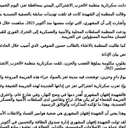
دانت سكرتارية منظمة #الحزب_الاشتراكي_اليمني بمحافظة تعز، اليوم الخميس
وقالت المنظمة إن الشهيدة كانت قد تلقت تهديدات سابقة بالتصفية الجسدية 
وأشارت إلى أن المشهري، التي تولت منصبها منذ أكتوبر 2023، ساهمت خلال فترة قصيرة في تنفيذ إصلاحات مؤسسية تهدف إلى مكافحة الفساد وتحسين إدارة الصندوق، بما في ذلك تثبيت 1165 موظفًا وعاملًا ضمن الصندوق.
ودعت المنظمة السلطات المحلية والأمنية والعسكرية إلى التحرك الفوري للقب
لضمان محاسبة المسؤولين عن الجريمة.
كما طالبت المنظمة بالاعتناء بالطالب حسين الصوفي، الذي أصيب خلال الحادثة، و
نص بيان الإدانة
سبتمبر 2025.
يومٌ دامٍ وحزين، توشحت فيه مدينة تعز بالسواد جراء هذه الجريمة المروعة والغ
وإذ تعرب سكرتارية اشتراكي تعز عن إدانتها الشديدة لهذه الجريمة الشنيعة وغ
فالشهيدة إفتهان المشهري أُهدر دمها في وضح النهار، وفي شارعٍ عام، واخترق 
الجريمة الشنعاء لو لم يكن هناك تراخٍ وتقاعس لدى السلطات الأمنية والعسكرية
الجسدية، وهذا ما تؤكده المذكرات والوثائق الرسمية.
وهذا يعني أن الشهيدة إفتهان المشهري هي ضحية هوامير الفساد والانفلات الأم
اتخاذ جملة من الإصلاحات المؤسسية، والتدابير الفعالة في تجفيف منابع الفس