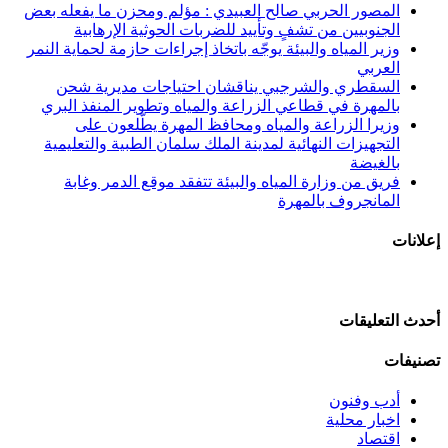
المصور الحربي صالح العبيدي : مؤلم ومحزن ما يفعله بعض
الجنوبيين من تشفٍ وتأييد للضربات الحوثية الإرهابية
وزير المياه والبيئة يوجّه باتخاذ إجراءات حازمة لحماية النمر
العربي
السقطري والشرجبي يناقشان احتياجات مديرية شحن
بالمهرة في قطاعي الزراعة والمياه وتطوير المنفذ البري
وزيرا الزراعة والمياه ومحافظ المهرة يطّلعون على
التجهيزات النهائية لمدينة الملك سلمان الطبية والتعليمية
بالغيضة
فريق من وزارة المياه والبيئة تتفقد موقع الدمر وغابة
المانجروف بالمهرة
إعلانات
أحدث التعليقات
تصنيفات
أدب وفنون
اخبار محلية
اقتصاد