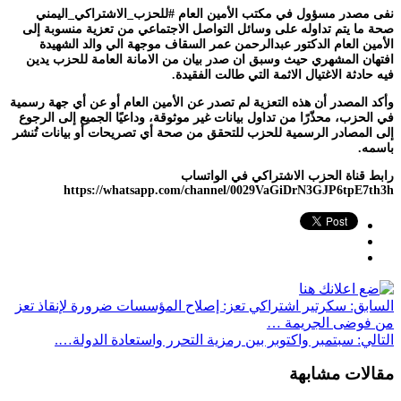
نفى مصدر مسؤول في مكتب الأمين العام #للحزب_الاشتراكي_اليمني
صحة ما يتم تداوله على وسائل التواصل الاجتماعي من تعزية منسوبة إلى
الأمين العام الدكتور عبدالرحمن عمر السقاف موجهة الي والد الشهيدة
افتهان المشهري حيث وسبق ان صدر بيان من الامانة العامة للحزب يدين
فيه حادثة الاغتيال الاثمة التي طالت الفقيدة.
وأكد المصدر أن هذه التعزية لم تصدر عن الأمين العام أو عن أي جهة رسمية
في الحزب، محذّرًا من تداول بيانات غير موثوقة، وداعيًا الجميع إلى الرجوع
إلى المصادر الرسمية للحزب للتحقق من صحة أي تصريحات أو بيانات تُنشر
باسمه.
رابط قناة الحزب الاشتراكي في الواتساب
https://whatsapp.com/channel/0029VaGiDrN3GJP6tpE7th3h
السابق:
سكرتير اشتراكي تعز: إصلاح المؤسسات ضرورة لإنقاذ تعز
من فوضى الجريمة …
التالي:
سبتمبر واكتوبر بين رمزية التحرر واستعادة الدولة….
مقالات مشابهة