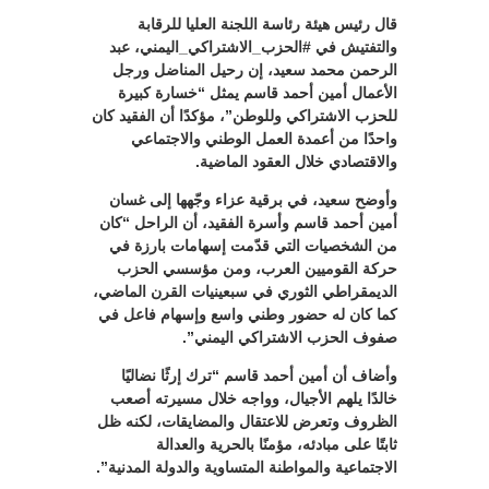
قال رئيس هيئة رئاسة اللجنة العليا للرقابة
والتفتيش في #الحزب_الاشتراكي_اليمني، عبد
الرحمن محمد سعيد، إن رحيل المناضل ورجل
الأعمال أمين أحمد قاسم يمثل “خسارة كبيرة
للحزب الاشتراكي وللوطن”، مؤكدًا أن الفقيد كان
واحدًا من أعمدة العمل الوطني والاجتماعي
والاقتصادي خلال العقود الماضية.
وأوضح سعيد، في برقية عزاء وجّهها إلى غسان
أمين أحمد قاسم وأسرة الفقيد، أن الراحل “كان
من الشخصيات التي قدّمت إسهامات بارزة في
حركة القوميين العرب، ومن مؤسسي الحزب
الديمقراطي الثوري في سبعينيات القرن الماضي،
كما كان له حضور وطني واسع وإسهام فاعل في
صفوف الحزب الاشتراكي اليمني”.
وأضاف أن أمين أحمد قاسم “ترك إرثًا نضاليًا
خالدًا يلهم الأجيال، وواجه خلال مسيرته أصعب
الظروف وتعرض للاعتقال والمضايقات، لكنه ظل
ثابتًا على مبادئه، مؤمنًا بالحرية والعدالة
الاجتماعية والمواطنة المتساوية والدولة المدنية”.