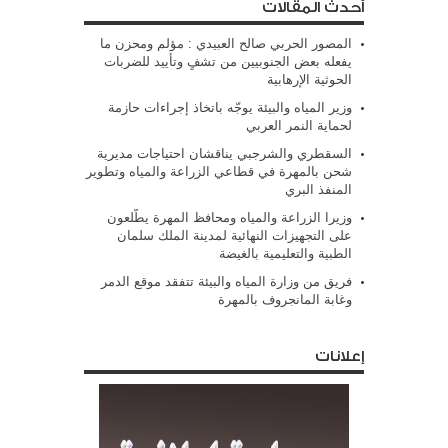
أحدث المقالات
المصور الحربي صالح العبيدي : مؤلم ومحزن ما
يفعله بعض الجنوبيين من تشفٍ وتأييد للضربات
الحوثية الإرهابية
وزير المياه والبيئة يوجّه باتخاذ إجراءات حازمة
لحماية النمر العربي
السقطري والشرجبي يناقشان احتياجات مديرية
شحن بالمهرة في قطاعي الزراعة والمياه وتطوير
المنفذ البري
وزيرا الزراعة والمياه ومحافظ المهرة يطّلعون
على التجهيزات النهائية لمدينة الملك سلمان
الطبية والتعليمية بالغيضة
فريق من وزارة المياه والبيئة تتفقد موقع الدمر
وغابة المانجروف بالمهرة
إعلانات