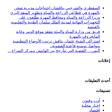
السقطري والشرجبي يناقشان احتياجات مديرية شحن
بالمهرة في قطاعي الزراعة والمياه وتطوير المنفذ البري
وزيرا الزراعة والمياه ومحافظ المهرة يطّلعون على
التجهيزات النهائية لمدينة الملك سلمان الطبية والتعليمية
بالغيضة
فريق من وزارة المياه والبيئة تتفقد موقع الدمر وغابة
المانجروف بالمهرة
اشتراكي الشيخ عثمان يناقش ترتيب الأوضاع التنظيمية
ويواصل توسيع قاعدة العضوية..
اليمن… القضية التي تتأرجح بين الهامش ومركز الصراع…
إعلانات
أحدث التعليقات
تصنيفات
أدب وفنون
اخبار محلية
اقتصاد