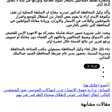
والتجارة لضبط المتلاعبين بأسعار المواد الغذائية واوزانها في مدة لا تتجاوز
الـ10 أيام.
وأكد وكيل المحافظة الدكتور عبدربه مفتاح ان السلطة المحلية لن تقف
مكتوفة الايدى ازاء ما يقوم بعض التجار من استغلال للوضع واضرار
بالمواطنين والتلاعب في الاسعار والاوزان، وزيادة معاناة المواطنين في
المحافظة التي تكتض بالنازحين.
وشدد على ضرورة تسيير حملة شاملة مشتركة مع الاجهزة الامن للتفتيش
على الاسواق وضبط المخالفين واحالتهم الى القضاء دون محابأة او تسويف
ورفع تقرير عن نتائج الحملة خلال عشرة ايام.
جاء ذلك خلال لقاء وكيل المحافظة بمسئولي مكتب الصناعة بالمحافظة
ومديرية المدينة، بحضور مدير عام شرطة المحافظة العميد عبدالملك
المداني.
السابق:
وزارة حقوق الإنسان تدين انتهاكات الحوثيين بحق الصحفيين
التالي:
اتفاق إصلاحي حوثي لإطلاق سجناء الطرفين في نهم
مقالات مشابهة