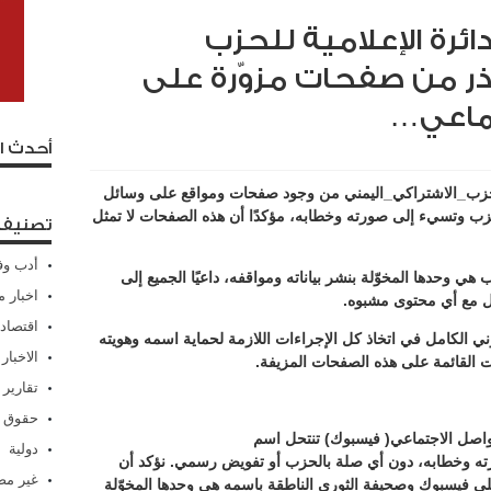
رة الإعلامية للحزب
ذر من صفحات مزوّرة على
تماعي…
أحدث ا
للحزب_الاشتراكي_اليمني من وجود صفحات ومواقع على وسائل
زب وتسيء إلى صورته وخطابه، مؤكدًا أن هذه الصفحات لا تمثل
تصنيفا
أدب وف
ي وحدها المخوّلة بنشر بياناته ومواقفه، داعيًا الجميع إلى
اخبار م
ل مع أي محتوى مشبوه.
اقتصاد
ي الكامل في اتخاذ كل الإجراءات اللازمة لحماية اسمه وهويته
الاخبار
ات القائمة على هذه الصفحات المزيفة.
تقارير
حقوق 
اصل الاجتماعي( فيسبوك) تنتحل اسم
دولية
ه وخطابه، دون أي صلة بالحزب أو تفويض رسمي. نؤكد أن
غير م
ى فيسبوك وصحيفة الثوري الناطقة باسمه هي وحدها المخوّلة