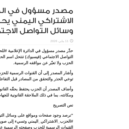
مصدر مسؤول في الدائ
الاشتراكي اليمني يح
وسائل التواصل الاج
11 يناير، 2026
حذّر مصدر مسؤول في الدائرة الإعلامية #
التواصل الاجتماعي (فيسبوك) تنتحل اسم الح
الحزب ولا تعبّر عن مواقفه الرسمية.
وأشار المصدر إلى أن القنوات الرسمية للحزب ه
توخي الحذر والتحقق من المصادر قبل التفاع
وأضاف المصدر أن الحزب يحتفظ بحقّه القانون
ومكانته، بما في ذلك الملاحقة القانونية للجه
نص التصريح
“نرصد وجود صفحات ومواقع على وسائل التو
#الحزب_الاشتراكي_اليمني وتسيء إلى صورت
القنوات الرسمية للحزب وصفحته الرسمية عل