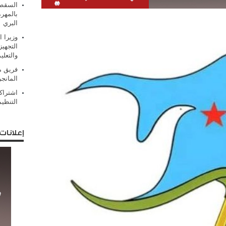
السقطر
بالمهر
البري
وزيرا 
التجهيز
والتعلي
فريق من
المانج
اشتراك
التنظي
إعلانات