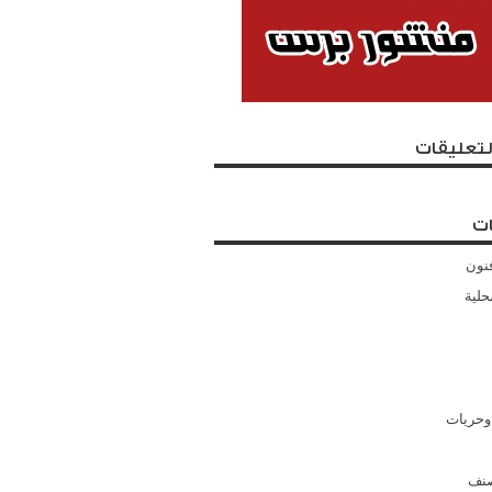
لتعليقات
ت
نون
حلية
وحريات
صنف