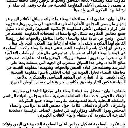
مقاومة قيفة والبيضاء بكافة المناطق والجبهات ترفض رفضاً قاطعاً لتشكيل
ما يسمى بالمجلس الأعلى للمقاومة الشعبية في مأرب وتنفي اي صلة او
ارتباط بهذا المكون الذي ولد ميتاً .
وقال البيان : تفاجئ ابناء محافظة البيضاء ما تناولته وسائل الاعلام اليوم عن
إشهار ما يسمى المجلس الأعلى للمقاومة الشعبية في مأرب برعاية حزبية
على غرار (المجلس الأعلى للمقاومة الإسلامية الشيعية) والذي ادعاء تمثيل
جميع مجالس المقاومة بشكل فج واعتساف لتضحيات المقاومة الشعبية في
اليمن ، ونحن في قيادة قيفة والبيضاء بكافة المناطق والجبهات نعلن رفضنا
القاطع لهذا المكون، وننفي أي صلة او ارتباط بهذا المكون الذي ولد ميتاً ،
ونرفض أي إعلان باسم المقاومة الشعبية في قيفة والبيضاء.واكدت المقاومة
في قيفة والبيضاء انها لم تحضر ولن تجتمع في مثل هذه الهرطقات الإعلامية
التي تسعى الى تفريق الصفوف وإرباك الاوضاع واحداث تداعيات تصب في
صالح الأعداء، وفي هذا السياق نستغرب ان الجهة التي بسطت يدها على
الشرعية وفشلت في قيادة الجيش والجبهات وشوهت المقاومة القبلية في
محافظة البيضاء تحاول العودة من الباب الخلفي باسم المقاومة الشعبية
وكان الافضل لها ان تتواري عن المشهد السياسي والعسكري بدلاً من
السباحة عكس التيار وتحقيق مكاسب حزبية على حساب الوطن الجريح.
واضاف البيان : ستظل محافظة البيضاء على مبادئها الثابتة في مقاومة
الإنقلاب الحوثي تحت مظلة السلطة الشرعية ممثلة بمجلس القيادة الرئاسي
والسلطة المحلية بالمحافظة.ودعت مقاومة البيضاء جميع المكونات
والشرفاء الأحرار بالالتفاف الكامل حول مجلس القيادة الرئاسي واعضاء
المجلس ودول التحالف ومؤازرتهم في تحقيق الاهداف الرئيسية لاستعادة
الشرعية الدستورية الى صنعاء وانهاء الانقلاب الكهنوتي.
واستنكرت المقاومة تشكيل مجلس اعلى للمقاومة الشعبية في اليمن وتؤكد