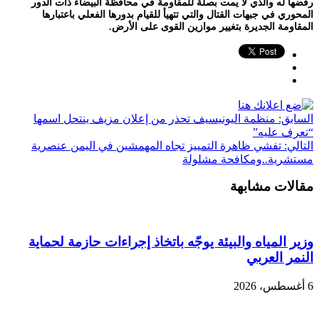
رفضها له والذي لا يمت بصلة للمقاومة في محافظة البيضاء ذات الدور
المحوري في جبهات القتال والتي تتهيأ للقيام بدورها الفعلي باعتبارها
المقاومة الجديرة بتغيير موازين القوى على الأرض.
السابق:
منظمة اليونيسيف تحذر من إعلان مزيف ينتحل اسمها
“تعرف عليه”
التالي:
تفشي ظاهرة التمييز تجاه المهمشين في اليمن عنصرية
مستشرية..ومكافحة مشلولة
مقالات مشابهة
وزير المياه والبيئة يوجّه باتخاذ إجراءات حازمة لحماية
النمر العربي
6 أغسطس، 2026