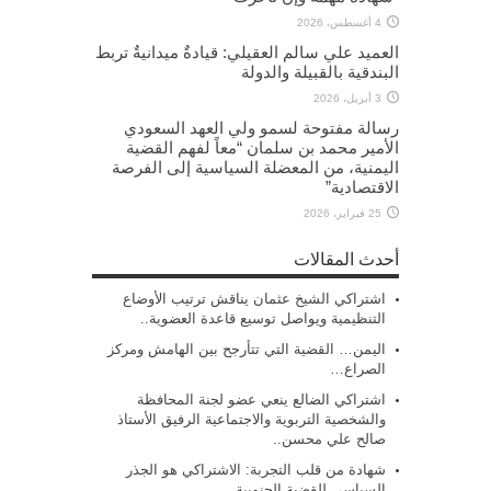
4 أغسطس، 2026
العميد علي سالم العقيلي: قيادةٌ ميدانيةٌ تربط
البندقية بالقبيلة والدولة
3 أبريل، 2026
رسالة مفتوحة لسمو ولي العهد السعودي
الأمير محمد بن سلمان “معاً لفهم القضية
اليمنية، من المعضلة السياسية إلى الفرصة
الاقتصادية”
25 فبراير، 2026
أحدث المقالات
اشتراكي الشيخ عثمان يناقش ترتيب الأوضاع
التنظيمية ويواصل توسيع قاعدة العضوية..
اليمن… القضية التي تتأرجح بين الهامش ومركز
الصراع…
اشتراكي الضالع ينعي عضو لجنة المحافظة
والشخصية التربوية والاجتماعية الرفيق الأستاذ
صالح علي محسن..
شهادة من قلب التجربة: الاشتراكي هو الجذر
السياسي للقضية الجنوبية..