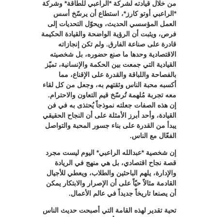
من خلال قيادته لشركة *الراعبي للطاقة* وشركة
*الراعبي أوتو كارز*، استطاع أن يرسّخ أسس
العمل المؤسسي الحديث، ويحوّل التحديات إلى
فرص، ويثبت أن الرؤية الواضحة والقيادة الحكيمة
قادرة على صناعة الفارق. ولم تكن إنجازاته
الاقتصادية وحدها ما صنع حضوره، بل شخصيته
القيادية التي جمعت بين الحكمة والإنسانية، تميّز
بالفصاحة واللباقة والقدرة على الإقناع، مما
أكسبه محبة الناس وثقتهم به، وجعل من كل لقاء
معه تجربة مُلهمة تُرسّخ قيم التعاون والاحترام.
إن هذه الصفات جعلته نموذجاً يُحتذى به في فن
القيادة، وأحد أبرز الأمثلة على أن النجاح الحقيقي
يبدأ من القدرة على بناء جسور المحبة والتواصل
الفعّال مع الناس.
إن شخصية *عبدالله الراعبي* اليوم ليست مجرد
قصة نجاح اقتصادي، بل هي منهج في الريادة
والإدارة، يلهم الباحثين والطلاب، ويعطي للأجيال
القادمة مثالاً حيّاً على أن الإصرار والابتكار يمكن
أن يصنعا تاريخاً جديداً في عالم الأعمال.
تحية تقدير لهذه القامة التي أصبحت حديث الناس