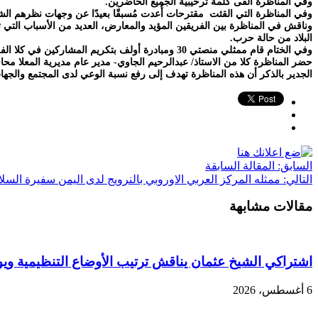
وفي المناظرة ألقى كلمة ترحيبية الجميع الحاضرين.
وفي المناظرة التي القئت مقترحات أُعدت مُسبقًا بعيدًا عن وجهات نظرهم الشخ
وناقش في المناظرة بين الفريقين المؤيد والمعارض، العديد من الأسباب التي ت
البلاد من حالة حرب.
وفي الختام قام ممثلي منصتي 30 ومبادرة أولف بتكريم المشاركين في كلا الفريقين بشهادات تقديرية نظير ما قدموه في المناظرة.
حضر المناظرة كلا من الاستاذ/ عبدالرحيم الجاوي- مدير عام مديرية المعلا م
الجدير بالذكر أن هذه المناظرة تهدف إلى رفع نسبة الوعي لدى المجتمع والجها
السابق:
المقالة السابقة
التالي:
ممثله المركز العربي الاوروبي بالنرويج لدى اليمن سفيرة السلا
مقالات مشابهة
اشتراكي الشيخ عثمان يناقش ترتيب الأوضاع التنظيمية ويو
6 أغسطس، 2026