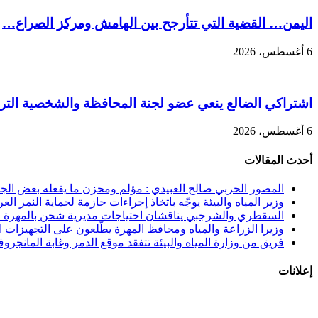
اليمن… القضية التي تتأرجح بين الهامش ومركز الصراع…
6 أغسطس، 2026
اشتراكي الضالع ينعي عضو لجنة المحافظة والشخصية التربو
6 أغسطس، 2026
أحدث المقالات
المصور الحربي صالح العبيدي : مؤلم ومحزن ما يفعله بعض الجنوب
وزير المياه والبيئة يوجّه باتخاذ إجراءات حازمة لحماية النمر الع
السقطري والشرجبي يناقشان احتياجات مديرية شحن بالمهرة في
وزيرا الزراعة والمياه ومحافظ المهرة يطّلعون على التجهيزات الن
فريق من وزارة المياه والبيئة تتفقد موقع الدمر وغابة المانجرو
إعلانات