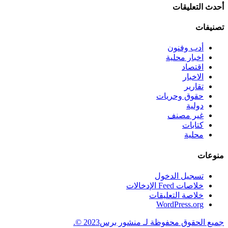
أحدث التعليقات
تصنيفات
أدب وفنون
اخبار محلية
اقتصاد
الاخبار
تقارير
حقوق وحريات
دولية
غير مصنف
كتابات
محلية
منوعات
تسجيل الدخول
خلاصات Feed الإدخالات
خلاصة التعليقات
WordPress.org
جميع الحقوق محفوظة لـ منشور برس2023 ©.