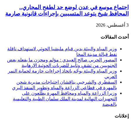
اجتماع موسع في عدن لوضع حد لطفح المجاري..
المحافظ شيخ يتوعد المتسببين بإجراءات قانونية صارمة
3 أغسطس، 2026
أحدث المقالات
وزير المياه والبيئة يدين قيام مليشيا الحوثي لاستهداف ناقلة
نفط قبالة مدينة المخا
المصور الحربي صالح العبيدي : مؤلم ومحزن ما يفعله بعض
الجنوبيين من تشفٍ وتأييد للضربات الحوثية الإرهابية
وزير المياه والبيئة يوجّه باتخاذ إجراءات حازمة لحماية النمر
العربي
السقطري والشرجبي يناقشان احتياجات مديرية شحن
بالمهرة في قطاعي الزراعة والمياه وتطوير المنفذ البري
وزيرا الزراعة والمياه ومحافظ المهرة يطّلعون على
التجهيزات النهائية لمدينة الملك سلمان الطبية والتعليمية
بالغيضة
إعلانات