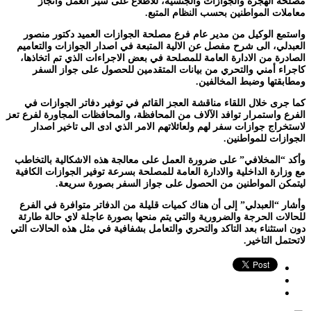
مصلحة الهجرة والجوازات والجنسية، للاطلاع على سير العمل وانجاز
معاملات المواطنين بحسب النظام المتبع.
واستمع الوكيل من مدير عام فرع مصلحة الجوازات العميد دكتور منصور
العبدلي، الى شرح مفصل عن الالية المتبعة في اصدار الجوازات والتعاميم
الصادرة من الادارة العامة للمصلحة في بعض الاجراءات الذي تم اتخاذها،
كاجراء أمني والتحري من بيانات المتقدمين للحصول على جواز السفر
ومطابقتها وضبط المخالفين.
كما جرى خلال اللقاء مناقشة العجز القائم في توفير دفاتر الجوازات في
الفرع واستمرار توافد الآلاف من المحافظة، والمحافظات المجاورة لفرع تعز
لاستخراج جوازات سفر لهم ولعائلاتهم الامر الذي ادى الى تاخير اصدار
الجوازات للمواطنين.
وأكد “المخلافي” على ضرورة العمل على معالجة هذه الاشكالية بالتخاطب
مع وزارة الداخلية والادارة العامة للمصلحة بسرعة توفير الجوازات الكافية
ليتمكن المواطنين من الحصول على جواز السفر بصورة سريعة.
وأشار “العبدلي” إلى أن هناك كميات قليلة من الدفاتر متوافرة في الفرع
للحالات الحرجة والضرورية والتي يتم منحها بصورة عاجلة لاي حالة طارئة
دون استثناء بعد التاكد والتحري والتعامل بشفافية في مثل هذه الحالات التي
لاتحتمل التاخير.