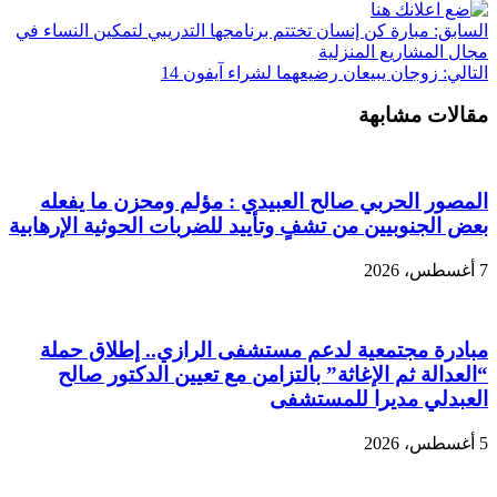
السابق:
مبارة كن إنسان تختتم برنامجها التدريبي لتمكين النساء في
مجال المشاريع المنزلية
التالي:
زوجان يبيعان رضيعهما لشراء آيفون 14
مقالات مشابهة
المصور الحربي صالح العبيدي : مؤلم ومحزن ما يفعله
بعض الجنوبيين من تشفٍ وتأييد للضربات الحوثية الإرهابية
7 أغسطس، 2026
مبادرة مجتمعية لدعم مستشفى الرازي.. إطلاق حملة
“العدالة ثم الإغاثة” بالتزامن مع تعيين الدكتور صالح
العبدلي مديرا للمستشفى
5 أغسطس، 2026