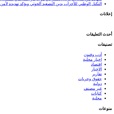
التكتل الوطني للأحزاب يدين التصعيد الحوثي ويؤكد تهديده لأمن ا
إعلانات
أحدث التعليقات
تصنيفات
أدب وفنون
اخبار محلية
اقتصاد
الاخبار
تقارير
حقوق وحريات
دولية
غير مصنف
كتابات
محلية
منوعات