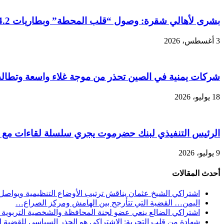
بشرى لأهالي شقرة: وصول “قلب المحطة” وبطاريات 4.2 ميجاواط لمشروع الناصر للطاقة الشمسية
3 أغسطس، 2026
شركات يمنية في الصين تحذر من موجة غلاء واسعة وتطال
18 يوليو، 2026
الرئيس التنفيذي لبنك حضرموت يجري سلسلة لقاءات مع شرك
9 يوليو، 2026
أحدث المقالات
اشتراكي الشيخ عثمان يناقش ترتيب الأوضاع التنظيمية ويواصل 
اليمن… القضية التي تتأرجح بين الهامش ومركز الصراع…
اشتراكي الضالع ينعي عضو لجنة المحافظة والشخصية التربوية و
شهادة من قلب التجربة: الاشتراكي هو الجذر السياسي للقضية الج