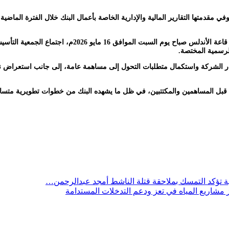
قدمتها التقارير المالية والإدارية الخاصة بأعمال البنك خلال الفترة الماضية،
وفي سياق استكمال خطوات التحول إلى شركة مساهمة يمنية
لرسمية المختصة.
ار الشركة واستكمال متطلبات التحول إلى مساهمة عامة، إلى جانب استعراض نتائ
بل المساهمين والمكتتبين، في ظل ما يشهده البنك من خطوات تطويرية متسارع
ية تؤكد التمسك بملاحقة قتلة الناشط أمجد عبدالرحمن…
زيز مشاريع المياه في تعز ودعم التدخلات المستدامة