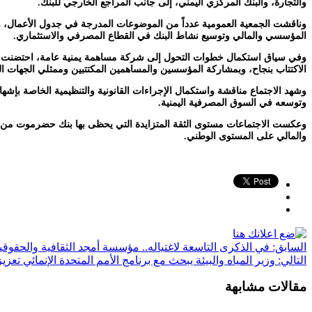
والتجارة، والبنك المركزي اليمني، إلى جانب المراجع الخارجي للبنك.
وناقشت الجمعية العمومية عدداً من الموضوعات المدرجة في جدول الأعمال، وفي م
المؤسسي والمالي وتوسيع نشاط البنك في القطاع المصرفي والاستثماري.
الاكتتاب بنجاح، وبمشاركة المؤسسين والمساهمين المكتتبين وممثلي الجهات ا
وشهد الاجتماع مناقشة واستكمال الإجراءات القانونية والتنظيمية الخاصة بإشه
وتوسعه في السوق المصرفية اليمنية.
وعكست الاجتماعات مستوى الثقة المتزايدة التي يحظى بها بنك حضرموت من ق
والمالي على المستوى الوطني.
السابق:
في الذكرى التاسعة لاغتياله.. مؤسسة أمجد الثقافية والحقوق
التالي:
وزير المياه والبيئة يبحث مع برنامج الأمم المتحدة الإنمائي تع
مقالات مشابهة