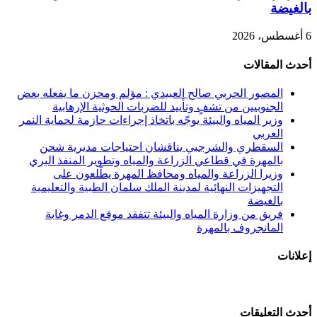
بالغيضة
6 أغسطس، 2026
أحدث المقالات
المصور الحربي صالح العبيدي : مؤلم ومحزن ما يفعله بعض
الجنوبيين من تشفٍ وتأييد للضربات الحوثية الإرهابية
وزير المياه والبيئة يوجّه باتخاذ إجراءات حازمة لحماية النمر
العربي
السقطري والشرجبي يناقشان احتياجات مديرية شحن
بالمهرة في قطاعي الزراعة والمياه وتطوير المنفذ البري
وزيرا الزراعة والمياه ومحافظ المهرة يطّلعون على
التجهيزات النهائية لمدينة الملك سلمان الطبية والتعليمية
بالغيضة
فريق من وزارة المياه والبيئة تتفقد موقع الدمر وغابة
المانجروف بالمهرة
إعلانات
أحدث التعليقات