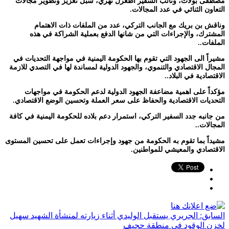
مصطفى بولات، ونائب السفير اطغرل نهري، سبل تعزيز وتطوير مجالات
التعاون الثنائي في عدد المجالات.
وناقش بن بريك مع الجانب التركي، عدد من الملفات ذات الاهتمام
المشترك، والإجراءات التي من شانها الدفع بعملية الشراكة في هذه
الملفات..
مشيراً الى الجهود التي تقوم بها الحكومة اليمنية في مواجهة التحديات في
المجال الاقتصادي والتنموي، والجهود الدولية لمساندة لها في التصدي للازمة
الاقتصادية في البلاد..
مؤكداً على اهمية مضاعفة الجهود الدولية لدعم الحكومة في مواجهات
التحديات الاقتصادية والحفاظ على سعر العملة وتحسين الوضع الاقتصادي.
من جانبه جدد السفير التركي، استمرار دعم بلاده للحكومة اليمنية في كافة
المجالات..
مشيداً بما تقوم به الحكومة من جهود وإجراءات تعمل على تحسين المستوى
الاقتصادي والمعيشي للمواطنين.
السابق:
الجريري يستقبل الوليدي أثناء زيارته لمنشأة الشهيد سهيل
لخزن الوقود في منطقة حجيف