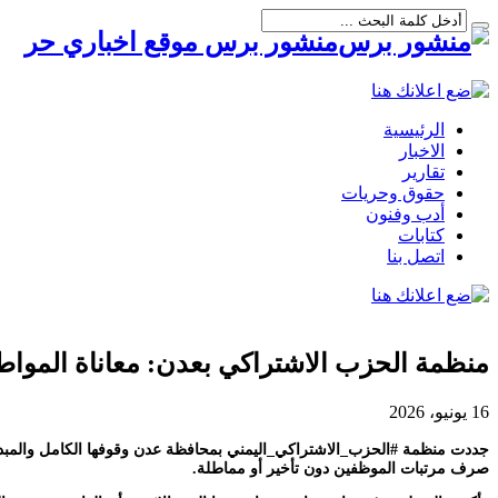
منشور برس موقع اخباري حر
الرئيسية
الاخبار
تقارير
حقوق وحريات
أدب وفنون
كتابات
اتصل بنا
منظمة الحزب الاشتراكي بعدن: معاناة المواطني
16 يونيو، 2026
جددت منظمة #الحزب_الاشتراكي_اليمني بمحافظة عدن وقوفها الكامل والمبدئي 
صرف مرتبات الموظفين دون تأخير أو مماطلة.