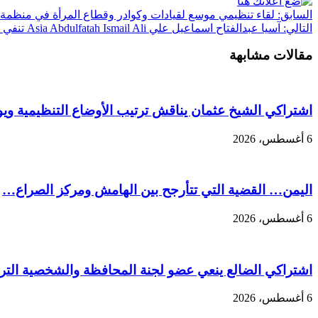
السابق:
لقاء تنظيمي موسع لقيادات وكوادر وقطاع المرأة في منظمة 
التالي:
آسيا عبدالفتاح اسماعيل علي Asia Abdulfatah Ismail Ali تنفي صلتها بصفحات تنتحل اسمها وتؤكد: حسابي الرسمي الوحيد على فيسبوك معروف ومعلن…
مقالات مشابهة
اشتراكي الشيخ عثمان يناقش ترتيب الأوضاع التنظيمية ويو
6 أغسطس، 2026
اليمن… القضية التي تتأرجح بين الهامش ومركز الصراع…
6 أغسطس، 2026
اشتراكي الضالع ينعي عضو لجنة المحافظة والشخصية التربو
6 أغسطس، 2026