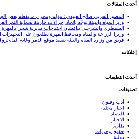
أحدث المقالات
المصور الحربي صالح العبيدي : مؤلم ومحزن ما يفعله بعض الجنوب
وزير المياه والبيئة يوجّه باتخاذ إجراءات حازمة لحماية النمر الع
السقطري والشرجبي يناقشان احتياجات مديرية شحن بالمهرة في
وزيرا الزراعة والمياه ومحافظ المهرة يطّلعون على التجهيزات الن
فريق من وزارة المياه والبيئة تتفقد موقع الدمر وغابة المانجرو
إعلانات
أحدث التعليقات
تصنيفات
أدب وفنون
اخبار محلية
اقتصاد
الاخبار
تقارير
حقوق وحريات
دولية