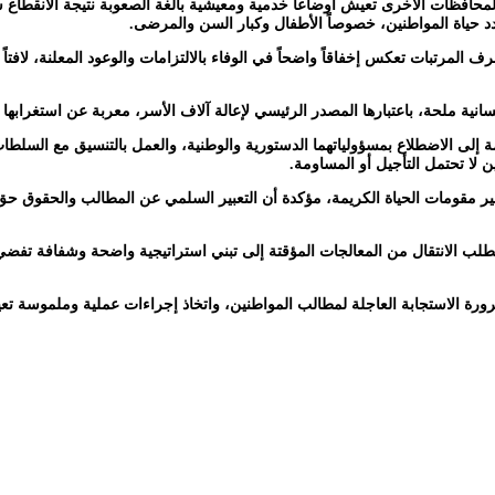
لمحافظات الأخرى تعيش أوضاعاً خدمية ومعيشية بالغة الصعوبة نتيجة الانقطاع ش
دد حياة المواطنين، خصوصاً الأطفال وكبار السن والمرضى.
 المرتبات تعكس إخفاقاً واضحاً في الوفاء بالالتزامات والوعود المعلنة، لافتا
ة ملحة، باعتبارها المصدر الرئيسي لإعالة آلاف الأسر، معربة عن استغرابها ل
لى الاضطلاع بمسؤولياتهما الدستورية والوطنية، والعمل بالتنسيق مع السلطات
 لا تحتمل التأجيل أو المساومة.
ير مقومات الحياة الكريمة، مؤكدة أن التعبير السلمي عن المطالب والحقوق حق م
 يتطلب الانتقال من المعالجات المؤقتة إلى تبني استراتيجية واضحة وشفافة تفض
ورة الاستجابة العاجلة لمطالب المواطنين، واتخاذ إجراءات عملية وملموسة تعي