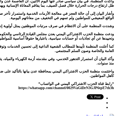
وأكدت المنظمة، في بيان سياسي صادر عنها اليوم الاثنين، أن العاصمة عدن وا
ظل ارتفاع درجات الحرارة خلال فصل الصيف، بما يفاقم المعاناة الإنسانية ويه
وأشار البيان إلى أن حالة العجز في معالجة الأزمات الخدمية واستمرار تأخر صرف
الواقع المعيشي للمواطنين ولم تسهم في التخفيف من معاناتهم اليومية.
وشددت المنظمة على أن الانتظام في صرف مرتبات الموظفين يمثل أولوية إنساني
ودعت منظمة الحزب الاشتراكي اليمني بعدن مجلس القيادة الرئاسي والحكومة إ
وتحييدها عن أي تجاذبات أو حسابات سياسية، باعتبارها حقوقاً أساسية للمواطنين
كما أعلنت المنظمة تأييدها للمطالب الشعبية الداعية إلى تحسين الخدمات وتوف
العامة والخاصة وصون السلم المجتمعي.
وأكد البيان أن استمرار التدهور الخدمي، وفي مقدمته أزمة الكهرباء والمياه،
منذ سنوات.
واختتمت منظمة الحزب الاشتراكي اليمني بمحافظة عدن بيانها بالتأكيد على ضر
كاهل المواطنين.
*رابط قناة الحزب الاشتراكي اليمني في الواتساب*
https://whatsapp.com/channel/0029VaGiDrN3GJP6tpE7th3h