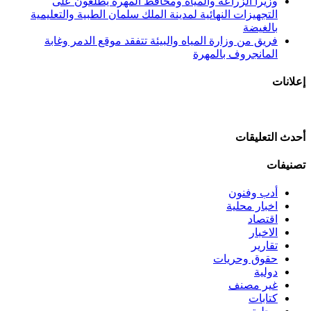
وزيرا الزراعة والمياه ومحافظ المهرة يطّلعون على
التجهيزات النهائية لمدينة الملك سلمان الطبية والتعليمية
بالغيضة
فريق من وزارة المياه والبيئة تتفقد موقع الدمر وغابة
المانجروف بالمهرة
إعلانات
أحدث التعليقات
تصنيفات
أدب وفنون
اخبار محلية
اقتصاد
الاخبار
تقارير
حقوق وحريات
دولية
غير مصنف
كتابات