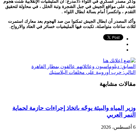
وذكر مصدر عسكري في اللواء 35مدرع: أن المليشيات الإنقلابية شنت هجوم
عنيف على مواقع الجيش في جبل الشجرة وتبة الخلل ، في محاولة لتحقيق
التقدم ، وانكسرا أمام بسالة ابطال اللواء .
وأكد المصدر أن ابطال الجيش تمكنوا من صد الهجوم بعد معارك استمرت
لثلاث ساعات متواصلة، تكبدت فيها المليشيات خسائر في العتاد والارواح.
السابق:
دبلوماسيون وعائلاتهم عالقون بمطار القاهرة
التالي:
حرب أوروبية على مخلفات البلاستيك
مقالات مشابهة
وزير المياه والبيئة يوجّه باتخاذ إجراءات حازمة لحماية
النمر العربي
6 أغسطس، 2026