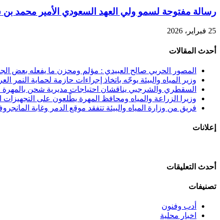
رسالة مفتوحة لسمو ولي العهد السعودي الأمير محمد بن سل
25 فبراير، 2026
أحدث المقالات
المصور الحربي صالح العبيدي : مؤلم ومحزن ما يفعله بعض الجنوب
وزير المياه والبيئة يوجّه باتخاذ إجراءات حازمة لحماية النمر الع
السقطري والشرجبي يناقشان احتياجات مديرية شحن بالمهرة في
وزيرا الزراعة والمياه ومحافظ المهرة يطّلعون على التجهيزات الن
فريق من وزارة المياه والبيئة تتفقد موقع الدمر وغابة المانجرو
إعلانات
أحدث التعليقات
تصنيفات
أدب وفنون
اخبار محلية