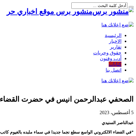
منشور برس موقع اخباري حر
الرئيسية
الاخبار
تقارير
حقوق وحريات
أدب وفنون
كتابات
اتصل بنا
الصحفي عبدالرحمن انيس في حضرت القضاء!
5 أغسطس، 2023
عبدالناصر السنيدي
*في الفضاء الالكتروني الواسع سطع نجما جديدا في سماء ملبده بالغيوم كاتب ا