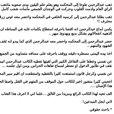
ذهب عبدالرحمن طوعا إلى المحكمه وهو يعلم علم اليقين مدى صعوبه ماذهب من 
الراي العام وادمت القلوب وحركت في الوجدان الجمعي مأسات شعب كامل اسرته
ذهب بطلنا عبدالرحمن إلى كرسيه الخلفي في المحكمه واحضر معه عيني زرقاء ا
محترف !!
يكمن ابداع عبدالرحمن انه اقنعنا باحرفه استطاع بكلمات غايه في البساطه 
الذهبيه انفعالاتهم بشكل بديع وبهدوئ مبهر ..
حضر عبدالرحمن إلى المحكمه واحضر معه عبدالرحمن الذي كما يبدو انه ثقف نف
الشهود والمتهم ..
اخذ بيده اليمنى مسطره دقيقه ووقف باحرفه على مسافه متساويه من الجميع 
عن نفسي وعطفا على التفاعل الكبير التي لقيتها تغطيه الكاتب عبدالرحمن ا
نقف في طابور الدخول او نضطر لسماع تفاهات الحراس..ومن اول جلسه …
عن نفسي وكرجل قانون استمتعت كثيرا بالتقطيه واستطعت ان اقيم سير المحاك
اعجبني كثيرا منشور اخير للكاتب حول الموقف من المتهم في القتل واصفا الحال
هذا الإنسان ….
الف تحيه لهذا الكاتب الرائع ومزيدا من التالق …علما اني لا اعرف هذا الشاب 
لاني ابجل المبدعين!
* باحث حقوقي