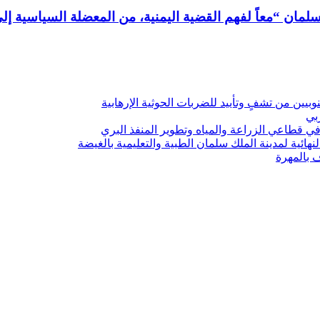
مان “معاً لفهم القضية اليمنية، من المعضلة السياسية إلى
يين من تشفٍ وتأييد للضربات الحوثية الإرهابية
ربي
 قطاعي الزراعة والمياه وتطوير المنفذ البري
هائية لمدينة الملك سلمان الطبية والتعليمية بالغيضة
ف بالمهرة