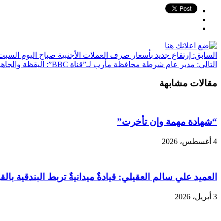
السابق:
إرتفاع جديد بأسعار صرف العملات الأجنبية صباح اليوم السبت
التالي:
مدير عام شرطة محافظة مأرب لـ”قناة BBC”: اليقظة والجاهزية العالية لأجهزتنا الأمنية أحبطت مخططات الحوثيين الإرهابية
مقالات مشابهة
“شهادة مهمة وإن تأخرت”
4 أغسطس، 2026
العميد علي سالم العقيلي: قيادةٌ ميدانيةٌ تربط البندقية بالقب
3 أبريل، 2026