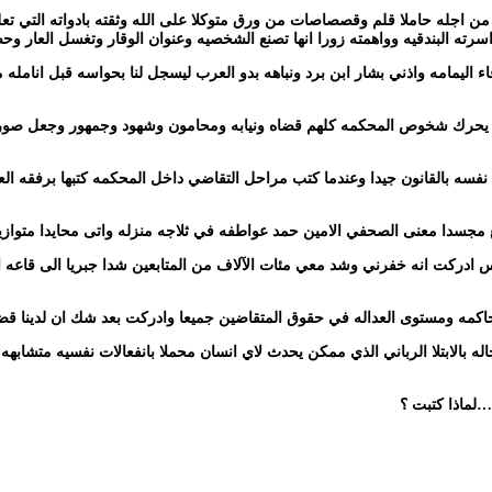
اجله حاملا قلم وقصصاصات من ورق متوكلا على الله وثقته بادواته التي تعلم
 البندقيه وواهمته زورا انها تصنع الشخصيه وعنوان الوقار وتغسل العار وح
ليمامه واذني بشار ابن برد ونباهه بدو العرب ليسجل لنا بحواسه قبل انامله
ان يحرك شخوص المحكمه كلهم قضاه ونيابه ومحامون وشهود وجمهور وجعل صورهم 
سه بالقانون جيدا وعندما كتب مراحل التقاضي داخل المحكمه كتبها برفقه الع
مجسدا معنى الصحفي الامين حمد عواطفه في ثلاجه منزله واتى محايدا متوازي
نيس ادركت انه خفرني وشد معي مئات الآلاف من المتابعين شدا جبريا الى قاع
مه ومستوى العداله في حقوق المتقاضين جميعا وادركت بعد شك ان لدينا قضاء
ه بالابتلا الرباني الذي ممكن يحدث لاي انسان محملا بانفعالات نفسيه متشابهه
…لماذا كتبت ؟