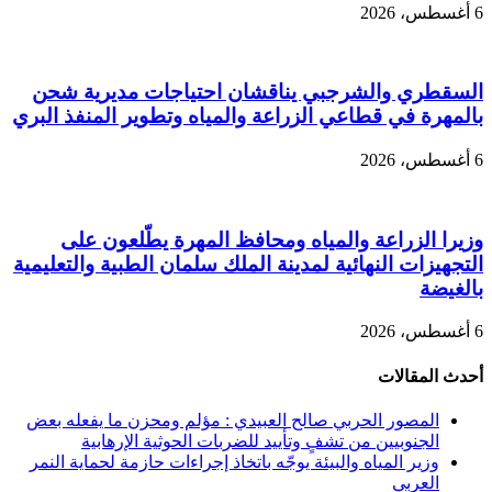
6 أغسطس، 2026
السقطري والشرجبي يناقشان احتياجات مديرية شحن
بالمهرة في قطاعي الزراعة والمياه وتطوير المنفذ البري
6 أغسطس، 2026
وزيرا الزراعة والمياه ومحافظ المهرة يطّلعون على
التجهيزات النهائية لمدينة الملك سلمان الطبية والتعليمية
بالغيضة
6 أغسطس، 2026
أحدث المقالات
المصور الحربي صالح العبيدي : مؤلم ومحزن ما يفعله بعض
الجنوبيين من تشفٍ وتأييد للضربات الحوثية الإرهابية
وزير المياه والبيئة يوجّه باتخاذ إجراءات حازمة لحماية النمر
العربي