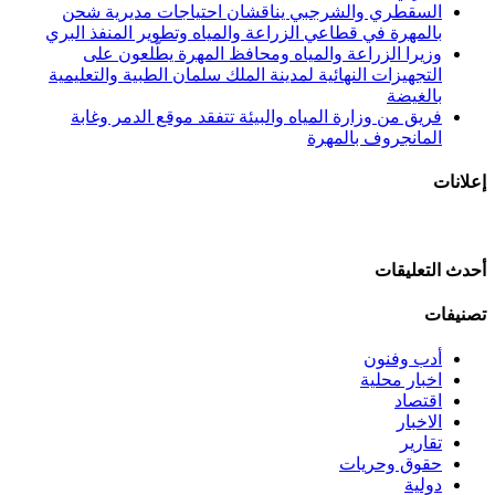
السقطري والشرجبي يناقشان احتياجات مديرية شحن
بالمهرة في قطاعي الزراعة والمياه وتطوير المنفذ البري
وزيرا الزراعة والمياه ومحافظ المهرة يطّلعون على
التجهيزات النهائية لمدينة الملك سلمان الطبية والتعليمية
بالغيضة
فريق من وزارة المياه والبيئة تتفقد موقع الدمر وغابة
المانجروف بالمهرة
إعلانات
أحدث التعليقات
تصنيفات
أدب وفنون
اخبار محلية
اقتصاد
الاخبار
تقارير
حقوق وحريات
دولية