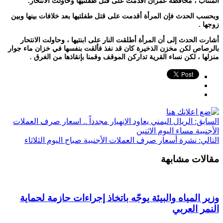
المنتاب ، محافظة عمران أقدمت على قتل طفلتيها وحاولت الانتحار.
وبحسب الحدث فإن المرأة أقدمت على قتل طفلتيها بعد خلافات بينها وبين
زوجها .
أشارت الحدث إلى أن المرأة أطلقت النار على ابنتيها ، وحاولت الانتحار
بالرصاص لكن مخزن الذخيرة كان قد نفذ فألقت بنفسها في خزان ماء جوار
منزلها ، لكن نساء القرية تداركن الموقف وقمنا بإنقاذها من الغرق .
السابق:
الريال اليمني يعاود الإنهيار مجدداً .. اسعار صرف العملات
الأجنبية مساء اليوم الاثنين
التالي:
نشرة أسعار صرف العملات الأجنبية صباح اليوم الثلاثاء
مقالات مشابهة
وزير المياه والبيئة يوجّه باتخاذ إجراءات حازمة لحماية
النمر العربي