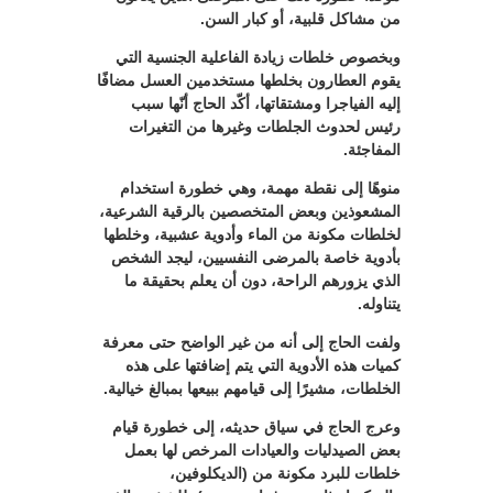
من مشاكل قلبية، أو كبار السن.
وبخصوص خلطات زيادة الفاعلية الجنسية التي
يقوم العطارون بخلطها مستخدمين العسل مضافًا
إليه الفياجرا ومشتقاتها، أكّد الحاج أنّها سبب
رئيس لحدوث الجلطات وغيرها من التغيرات
المفاجئة.
منوهًا إلى نقطة مهمة، وهي خطورة استخدام
المشعوذين وبعض المتخصصين بالرقية الشرعية،
لخلطات مكونة من الماء وأدوية عشبية، وخلطها
بأدوية خاصة بالمرضى النفسيين، ليجد الشخص
الذي يزورهم الراحة، دون أن يعلم بحقيقة ما
يتناوله.
ولفت الحاج إلى أنه من غير الواضح حتى معرفة
كميات هذه الأدوية التي يتم إضافتها على هذه
الخلطات، مشيرًا إلى قيامهم ببيعها بمبالغ خيالية.
وعرج الحاج في سياق حديثه، إلى خطورة قيام
بعض الصيدليات والعيادات المرخص لها بعمل
خلطات للبرد مكونة من (الديكلوفين،