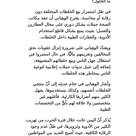
ما الحلول؟
في ظل استمرار بيع الخلطات المختلفة دون
رقابة أو محاسبة، يقترح الوهباني أن تنفذ مكاتب
الصحة حملات بشكل دوري على محال العطارين
والعسل؛ بحيث يمنع بشكل قاطع استخدام
الأدوية، والعقارات الطبية داخل الخلطات.
ويشدّد الوهباني على ضرورة إنزال عقوبات بحق
المخالفين وتغريمهم ماليًّا، في حال استمروا في
استغلال جهل الناس وبيع خلطاتهم المشبوهة،
إضافة إلى عمل ندوات حملات إعلامية لتوعية
الناس بمخاطر هذه الخلطات.
وأشار الوهباني في ختام حديثه إلى أنّ منتجي
الخلطات أنفسهم، وكذلك مستخدموها، يجهل
الكثير منهم أضرارها الكارثية، فأغلبهم غير
متخصصين ولا علاقة لهم بأيٍّ من التخصصات
الطبية.
يُذكر أنّ اليمن عانت خلال فترة الحرب من تهريب
الكثير من الأدوية وتزويرها، في ظلّ عدم وجود
الرقابة الكافية، حيث أصبح العديد من المواطنين