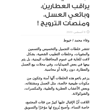
يراقب العطارين،
وبائعي العسل،
ومنصات الترويج !
9 أغسطس، 2023
وفاء محمد / خيوط
تنتشر خلطات التجميل والتخسيس والتسمين
والمقويات، وخلطات التطبيب الشعبية، بشكل
لافت للغاية في عموم المحافظات اليمنية، بل يتم
بيعها في بعض الصيدليات، وفي محلات بيع العسل
والعطارة، دون رقابة أو محاسبة.
يزعم بائعو هذه الخلطات أنّها آمنة وتتكون من
مكونات طبيعية خالصة، مثل العسل ومشتقاته،
وبعض الأعشاب العطرية والطبية، والمكسرات،
والشوكولاتة.
اللافت أنّ الإقبال عليها كبيرٌ من فئات المجتمع،
خاصة النساء، وأصبح يُروج لها مؤخرًا والتسويق