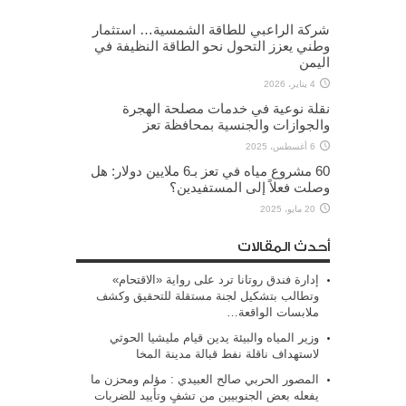
شركة الراعبي للطاقة الشمسية… استثمار
وطني يعزز التحول نحو الطاقة النظيفة في
اليمن
4 يناير، 2026
نقلة نوعية في خدمات مصلحة الهجرة
والجوازات والجنسية بمحافظة تعز
6 أغسطس، 2025
60 مشروع مياه في تعز بـ6 ملايين دولار: هل
وصلت فعلاً إلى المستفيدين؟
20 مايو، 2025
أحدث المقالات
إدارة فندق روتانا ترد على رواية «الاقتحام»
وتطالب بتشكيل لجنة مستقلة للتحقيق وكشف
ملابسات الواقعة…
وزير المياه والبيئة يدين قيام مليشيا الحوثي
لاستهداف ناقلة نفط قبالة مدينة المخا
المصور الحربي صالح العبيدي : مؤلم ومحزن ما
يفعله بعض الجنوبيين من تشفٍ وتأييد للضربات