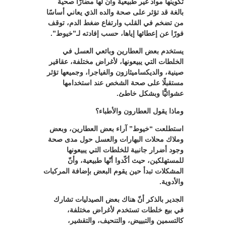
تكوينها مواد غير طبيعية وأنّ لها مضارًّا صحية
بالغة قد تؤثر على صحة والده الذي يعاني أساسًا
من تضخم في القلب وارتفاع ضغط الدم، توقف
فورًا عن إعطائها إياها، حسب إفادته لـ”خيوط”.
يستخدم بعض العطارين وبائعي العسل في
الخلطات التي يبيعونها، لأغراض مختلفة، عقاقير
صينية، والديكساميثازون والفياجرا، وجميعها تؤثر
مستقبلًا على صحة الشخص عند استخدامها
عشوائيًّا وبشكل خاطئ.
وماذا يقول العطارون والأطباء؟
استطلعت “خيوط” آراء بعض العطارين، وبعض
وملاك محلات البهارات والعسل حول مدى صحة
وجود أضرار جانبية للخلطات التي يبيعونها
للمستهلكين، حيث أكّدوا أنّها طبيعية، وأنّ
المشكلات تبدأ حين يقوم البعض بإضافة المركبات
والأدوية.
الجدير بالذكر أنّ هناك بعض الصيدليات تشارك
في بيع خلطات تستخدم لأغراض مختلفة،
كالتسمين والتبييض، والتنحيف، والتقشير،