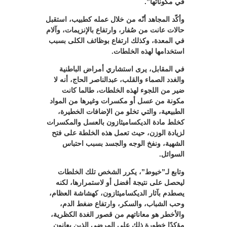
في مكوناتها”.
وأكّد المجاهد أنّه من خلال عمله كطبيب، استقبل
حالات عانت من صُفار، وارتفاع بالإنزيمات، وآلام
في المعدة، وكذلك ارتفاع بوظائف الكلى بسبب
استخدامها لهذه الخلطات.
في المقابل، يرى استشاري أمراض الباطنية
والغدد الصماء والقلب، عبدالناصر الحاج، أنه لا
ضير من اللجوء لهذه الخلطات، طالما كانت
مكونة من عسل أو مكسرات وغيرها من المواد
الطبيعية، والتي تخلو من الإضافات الخطيرة،
كخلط مادة الديكساميثازون بالعسل والمكسرات
لزيادة الوزن، حيث تعمل هذه الخلطة على فتح
الشهية، ونفخ الوجه والجسد بسبب احتباس
السوائل.
وتابع لـ”خيوط”، يكرر الشخص تلك الخلطات
ليحصل على نتيجة أفضل أو لاستمرارها، لكنه
يصطدم بآثار الديكساميثازون، كهشاشة العظام،
وحب الشباب، والسكر، وارتفاع ضغط الدم،
والأخطر هو معاناتهم من قصور الغدة الكظرية،
مؤكدًا خطورة ذلك على المرضى الذين يعانون