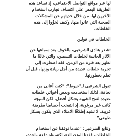
لها عبر مواقع التواصل الاجتماعي، إذ تساعد هذه
الطريقة البعض على اكتشاف تجارب استخدام
الآخرين لها، من خلال حديثهم عن المشكلات
الصحية التي عانوا منها، وكيف لجَؤُوا إلى هذه
الخلطات.
الخلطات في قولين
تشعر هنادي الشرعبي، بالخوف بعد سماعها عن
الآثار الجانبية لخلطات التسمين، والتي غالبًا ما
تظهر بعد فترة من الزمن، فقد اضطرت إلى
تجربة خلطات عديدة من أجل زيادة وزنها، قبل أن
تعلم بخطورتها.
تقول الشرعبي لـ”خيوط”: “كنت أعاني من
نحافة، لذلك استخدمت وبعض أخواتي خلطات
عديدة لفتح الشهية بشكل أفضل، لكن النتيجة
كانت غير مرغوبة، إذ انتفخت أجسامنا بطريقة
غريبة، لا تشبه إطلاقًا الامتلاء الذي يتكون بشكل
طبيعي”.
وتتابع الشرعبي: “عندما توقفنا عن استخدام
الخلطات، فقدنا الوزن الذي اكتسبناه دفعة واحدة،