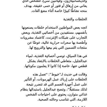
والديكساميثازون، وفيتامين سي)، للشخص الذي
يعاني من إرهاق أو فتور أو حمى خفيفة، بهدف
منحه نشاطًا كبيرًا خاصة أثناء مضغ القات.
الخلطات والتغذية
اتجه بعض المواطنين لاستخدام خلطات يصنعونها
بأنفسهم، مستفيدين من أخصائيي التغذية، وبعض
التجارب على شبكات الإنترنت، كاعتماد مشروبات
وأطعمة بها سعرات حرارية عالية، عوضًا عن
منتجات التسمين التي يتم بيعها والترويج لها.
في هذا السياق، توصي أخصائية التغذية، لمياء
عبدالجليل، متعاطي الخلطات بالابتعاد بشكل
قطعي عنها، خاصة إذا كانوا لا يعلمون مكوناتها.
وقالت في حديث لـ”خيوط”: “تعمل هذه
الخلطات على إرباك عمل الهرمونات، أو التأثير
على عمل أجهزة الجسم التي قد تتضرر نتيجة
لذلك مستقبلًا”، وتنصح عبدالجليل باستبدالها بنظام
غذائي متوازن، يحتوي على احتياجات الشخص
اللازمة، التي تتناسب وحالته الصحية.