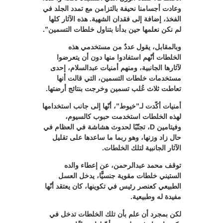
وعادت أجسامنا نحيفة بالتزامن مع تمدد الجلد في
الفخذ، إضافة إلى فقدان الشهية. هذه الآثار كلها
لم نكن نعلمها حين بدأنا بتناول خلطات التسمين”.
وبالمقابل، يقول عددٌ من مستخدمي هذه
الخلطات أنّهم استفادوا منها دون أن يتعرضوا
لآثارها الجانبية، ومنهم أمنيات عبدالسلام، إحدى
مستخدمات خلطات التسمين، التي قالت أنها
تعاطت ثلاث عُلب تسمين وخرجت بنتائج أرضتها.
أمنيات أكّدت لـ”خيوط”، أنّها إلى جانب استخدامها
لهذه الخلطات استخدمت حبوب كالسيوم،
وفيتامين D، تجنّبًا لحدوث هشاشة في العظام في
حال زاد وزنها، وهو ربما ما ساعدها على تقليل
الآثار الجانبية لتلك الخلطات.
توقف محمد عبدالرحمن، عن إعطاء والده
الستيني خلطات مقوية جنسيًّا، يدخل العسل
الطبيعي كعنصر رئيس في تكوينها، كان يعتقد أنّها
مفيدة له وطبيعية.
لكن بمجرد أن علم بأن تلك الخلطات تدخل في