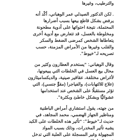
والترطيب، وغيرها
. لكن الدكتور الصيدلي عمر الوهباني، أكّد أنه
يرفض بشكل قاطع بيعها بسبب أضرارها
المحتملة، نتيجة احتوائها على أدوية مطحونة
ومخلوطة بالعسل، قد تتعارض مع أدوية أخرى
يتعاطاها الشخص كمرضى الضغط والسكر
والقلب وغيرها من الأمراض المزمنة، حسب
تصريحه لـ”خيوط”.
وقال الوهباني: “يستخدم العطارون وكثير من
محال بيع العسل في الخلطات التي يبيعونها،
لأغراض مختلفة، عقاقير صينية، والديكساميثازون
(علاج للالتهابات)، والفياجرا (مقوٍّ جنسي)، التي
تؤثر مستقبلًا على الشخص عند استخدامها
عشوائيًّا وبشكل خاطئ وبكثرة”.
من جهته، يقول استشاري أمراض الباطنية
ومناظير الجهاز الهضمي، محمد المجاهد، في
حديث لـ”خيوط”: “تأثير هذه الخلطات على الكبد
يشبه تأثير المخدرات، وذلك بسبب المواد
المجهولة وغير المسجلة على العلبة التي تدخل