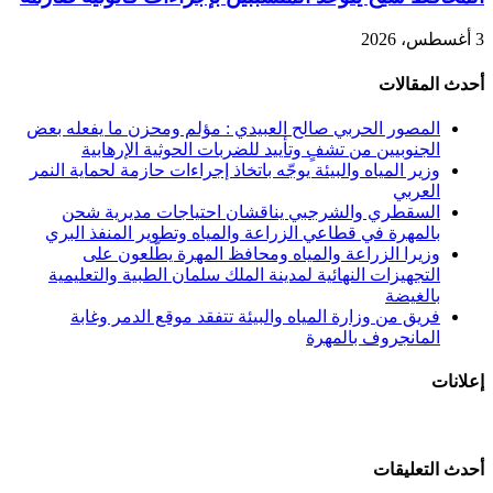
3 أغسطس، 2026
أحدث المقالات
المصور الحربي صالح العبيدي : مؤلم ومحزن ما يفعله بعض
الجنوبيين من تشفٍ وتأييد للضربات الحوثية الإرهابية
وزير المياه والبيئة يوجّه باتخاذ إجراءات حازمة لحماية النمر
العربي
السقطري والشرجبي يناقشان احتياجات مديرية شحن
بالمهرة في قطاعي الزراعة والمياه وتطوير المنفذ البري
وزيرا الزراعة والمياه ومحافظ المهرة يطّلعون على
التجهيزات النهائية لمدينة الملك سلمان الطبية والتعليمية
بالغيضة
فريق من وزارة المياه والبيئة تتفقد موقع الدمر وغابة
المانجروف بالمهرة
إعلانات
أحدث التعليقات