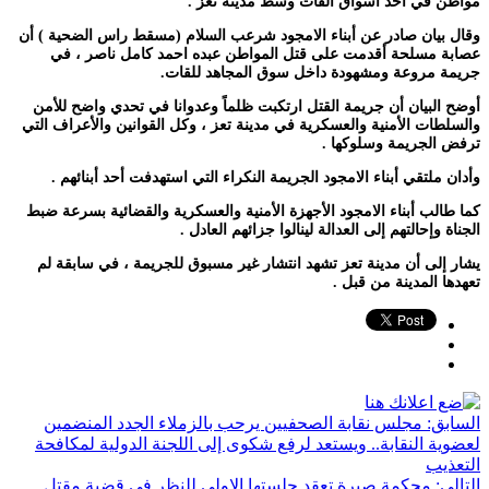
مواطن في أحد اسواق القات وسط مدينة تعز .
وقال بيان صادر عن أبناء الامجود شرعب السلام (مسقط راس الضحية ) أن
عصابة مسلحة أقدمت على قتل المواطن عبده احمد كامل ناصر ، في
جريمة مروعة ومشهودة داخل سوق المجاهد للقات.
أوضح البيان أن جريمة القتل ارتكبت ظلماً وعدوانا في تحدي واضح للأمن
والسلطات الأمنية والعسكرية في مدينة تعز ، وكل القوانين والأعراف التي
ترفض الجريمة وسلوكها .
وأدان ملتقي أبناء الامجود الجريمة النكراء التي استهدفت أحد أبنائهم .
كما طالب أبناء الامجود الأجهزة الأمنية والعسكرية والقضائية بسرعة ضبط
الجناة وإحالتهم إلى العدالة لينالوا جزائهم العادل .
يشار إلى أن مدينة تعز تشهد انتشار غير مسبوق للجريمة ، في سابقة لم
تعهدها المدينة من قبل .
السابق:
مجلس نقابة الصحفيين يرحب بالزملاء الجدد المنضمين
لعضوية النقابة.. ويستعد لرفع شكوى إلى اللجنة الدولية لمكافحة
التعذيب
التالي:
محكمة صيرة تعقد جلستها الاولى للنظر في قضية مقتل