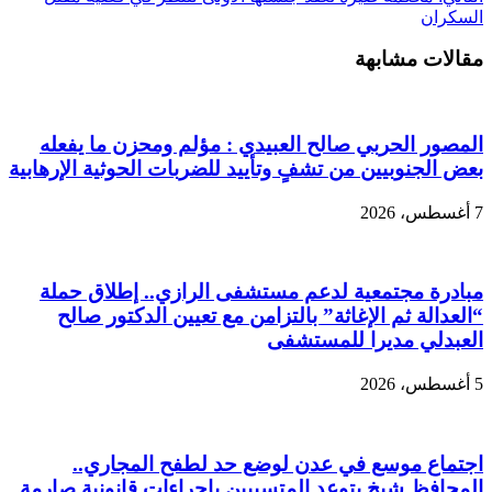
السكران
مقالات مشابهة
المصور الحربي صالح العبيدي : مؤلم ومحزن ما يفعله
بعض الجنوبيين من تشفٍ وتأييد للضربات الحوثية الإرهابية
7 أغسطس، 2026
مبادرة مجتمعية لدعم مستشفى الرازي.. إطلاق حملة
“العدالة ثم الإغاثة” بالتزامن مع تعيين الدكتور صالح
العبدلي مديرا للمستشفى
5 أغسطس، 2026
اجتماع موسع في عدن لوضع حد لطفح المجاري..
المحافظ شيخ يتوعد المتسببين بإجراءات قانونية صارمة