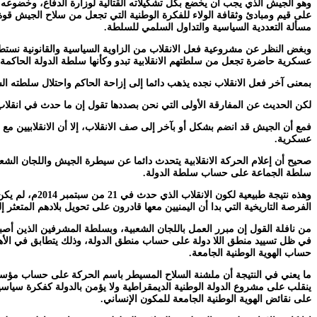
وهو الجيش الذي يجب أن يخضع بكل تشكيلاته القتالية لوزارة الدفاع، وخضوعه
على قيم ومبادئ وثقافة الولاء للفكرة الوطنية التي تجعل من سلاح الجيش قوة
مسألة التعددية السياسية والتداول السلمي للسلطة.
وبغض النظر عن مشروعية فعل الانقلاب من الزاوية السياسية والقانونية نستطي
عسكرية حاضرة تجعل من سلطتهم الانقلابية تبدو وكأنها سلطة الدولة الحاكمة.
بمعنى آخر فعل الانقلاب نجده يذهب دائما إلى إزاحة الحاكم واحتلال سلطته ال
لكن الحديث عن المفارقة الأولى التي نحن بصددها تقول إن ما حدث في انقلاب سبتمبر 2014 في العاصمة صنعاء بدأ فعلاً انقلا
فمع أن الجيش قد انضم بشكل أو بآخر إلى صف الانقلاب، إلا أن الانقلابيين
عسكرية.
صحيح أن إعلام الحركة الانقلابية يتحدث دائما عن سيطرة الجيش واللجان الش
سلطة الجماعة على حساب سلطة الدولة.
وهذه نتيجة ط
الفرصة التاريخية التي بدا أن اليمنيين معها قادرون على تحويل بلادهم المتعث
من نافلة القول إن مبرر العمل باللجان الشعبية، وبسلطة المشرفين الذين أصب
في ظل تسييد منطق اللا دولة على حساب منطق الدولة، وذلك يتطابق في الأه
حساب الهوية الوطنية الجامعة.
ما يعني في النتيجة أن ملشنة السلاح المسيطر باسم الحركة على حساب مؤسسة
ينقلب على مشروع الدولة الوطنية الديمقراطية ولا يؤمن بالدولة كفكرة سياسي
على نقائض الهوية الوطنية الجامعة للمكون الإنساني.