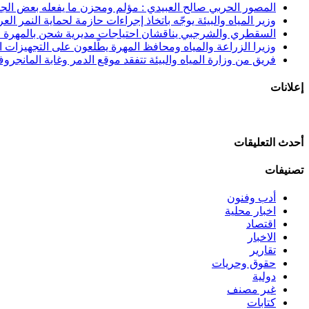
المصور الحربي صالح العبيدي : مؤلم ومحزن ما يفعله بعض الجنوب
وزير المياه والبيئة يوجّه باتخاذ إجراءات حازمة لحماية النمر الع
السقطري والشرجبي يناقشان احتياجات مديرية شحن بالمهرة في
وزيرا الزراعة والمياه ومحافظ المهرة يطّلعون على التجهيزات الن
فريق من وزارة المياه والبيئة تتفقد موقع الدمر وغابة المانجرو
إعلانات
أحدث التعليقات
تصنيفات
أدب وفنون
اخبار محلية
اقتصاد
الاخبار
تقارير
حقوق وحريات
دولية
غير مصنف
كتابات