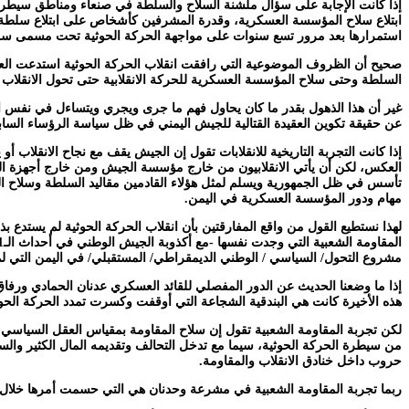
إذا كانت الإجابة على سؤال ملشنة السلاح والسلطة في صنعاء ومناطق سيطرتها،
ابتلاع سلاح المؤسسة العسكرية، وقدرة المشرفين كأشخاص على ابتلاع سلطة 
استمرارها بعد مرور تسع سنوات على مواجهة الحركة الحوثية تحت مسمى سل
صحيح أن الظروف الموضوعية التي رافقت انقلاب الحركة الحوثية استدعت العمل
السلطة وحتى سلاح المؤسسة العسكرية للحركة الانقلابية حتى تحول الانقل
غير أن هذا الذهول بقدر ما كان يحاول فهم ما جرى ويجري ويتساءل في نفس ال
عن حقيقة تكوين العقيدة القتالية للجيش اليمني في ظل سياسة الرؤساء السا
إذا كانت التجربة التاريخية للانقلابات تقول إن الجيش يقف مع نجاح الانقلاب 
العكس، لكن أن يأتي الانقلابيون من خارج مؤسسة الجيش ومن خارج أجهزة السل
تأسس في ظل الجمهورية ويسلم لمثل هؤلاء القادمين مقاليد السلطة وسلاح الم
مهام ودور المؤسسة العسكرية في اليمن.
لهذا نستطيع القول من واقع المفارقتين بأن انقلاب الحركة الحوثية لم يستدع
مشروع التحول/ السياسي / الوطني الديمقراطي/ المستقبلي/ في اليمن التي لم
هذه الأخيرة كانت هي البندقية الشجاعة التي أوقفت وكسرت تمدد الحركة الحوثي
لكن تجربة المقاومة الشعبية تقول إن سلاح المقاومة بمقياس العقل السياسي 
من سيطرة الحركة الحوثية، سيما مع تدخل التحالف وتقديمه المال الكثير وال
حروب داخل خنادق الانقلاب والمقاومة.
ربما تجربة المقاومة الشعبية في مشرعة وحدنان هي التي حسمت أمرها خلال ش