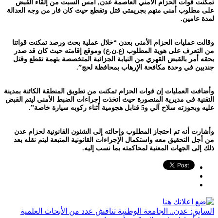
تمكنت قوات الحزام الأمني العاصمة عدن, أمس السبت من إلقاء القبض
على مطلوب أمني متهم بجريمتي قتل وتقطع حيث كان فار من وجه العدالة
لمدة عامين.
وقالت عمليات الحزام الأمني بعدن “خلال عملية بحث ورصد تمكنت قواتنا
من التعرف على هوية المطلوب (ع.ن.ع) وموقع إقامته حيث كان قد صدر
بحقه أمر بالقبض القهري من النيابة الجزائية المتخصصة بتهمة تقطع وقتل
جنديين في وحدة مكافحة الإرهاب بمحافظة لحج”.
وأضافت العمليات إن قوات الحزام تمكنت من تطويق المنطقة الكائنة بمدينة
التقنية في مديرية المنصورة حيث اتخذت إجراءات الضبط الأمني ليتم القبض
عليه وبحوزته سلاح آلي و5 قنابل هجومية أثناء ركوبه سيارة خاصة”.
وأشارت أنه تم احتجاز المطلوب وإحالته إلى الشئون القانونية لحزام عدن
من أجل التحقيق معه واستكمال الإجراءات القانونية المتبعة ليتم نقله بعد
ذلك إلى الجهات المعنية لمحاكمته بما نسب إليه.
السابق:
عدن.. الجامعة الوطنية تناقش عدد من الأبحاث العلمية