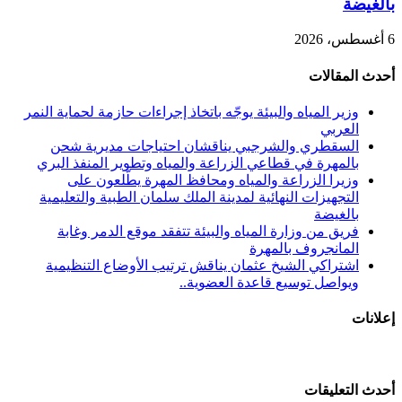
بالغيضة
6 أغسطس، 2026
أحدث المقالات
وزير المياه والبيئة يوجّه باتخاذ إجراءات حازمة لحماية النمر
العربي
السقطري والشرجبي يناقشان احتياجات مديرية شحن
بالمهرة في قطاعي الزراعة والمياه وتطوير المنفذ البري
وزيرا الزراعة والمياه ومحافظ المهرة يطّلعون على
التجهيزات النهائية لمدينة الملك سلمان الطبية والتعليمية
بالغيضة
فريق من وزارة المياه والبيئة تتفقد موقع الدمر وغابة
المانجروف بالمهرة
اشتراكي الشيخ عثمان يناقش ترتيب الأوضاع التنظيمية
ويواصل توسيع قاعدة العضوية..
إعلانات
أحدث التعليقات