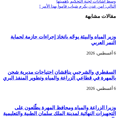
وسط أشادات لجنة التحكيم بأهميتها
التالي:
امن عدن يكرم شباب قاموا بهذا الأمر !
مقالات مشابهة
وزير المياه والبيئة يوجّه باتخاذ إجراءات حازمة لحماية
النمر العربي
6 أغسطس، 2026
السقطري والشرجبي يناقشان احتياجات مديرية شحن
بالمهرة في قطاعي الزراعة والمياه وتطوير المنفذ البري
6 أغسطس، 2026
وزيرا الزراعة والمياه ومحافظ المهرة يطّلعون على
التجهيزات النهائية لمدينة الملك سلمان الطبية والتعليمية